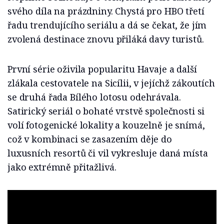
svého díla na prázdniny. Chystá pro HBO třetí
řadu trendujícího seriálu a dá se čekat, že jím
zvolená destinace znovu přiláká davy turistů.
První série oživila popularitu Havaje a další
zlákala cestovatele na Sicílii, v jejíchž zákoutích
se druhá řada Bílého lotosu odehrávala.
Satirický seriál o bohaté vrstvě společnosti si
volí fotogenické lokality a kouzelně je snímá,
což v kombinaci se zasazením děje do
luxusních resortů či vil vykresluje daná místa
jako extrémně přitažlivá.