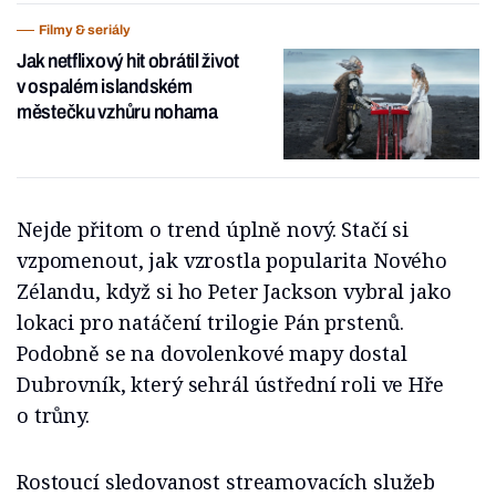
Filmy & seriály
Jak netflixový hit obrátil život
v ospalém islandském
městečku vzhůru nohama
Nejde přitom o trend úplně nový. Stačí si
vzpomenout, jak vzrostla popularita Nového
Zélandu, když si ho Peter Jackson vybral jako
lokaci pro natáčení trilogie Pán prstenů.
Podobně se na dovolenkové mapy dostal
Dubrovník, který sehrál ústřední roli ve Hře
o trůny.
Rostoucí sledovanost streamovacích služeb