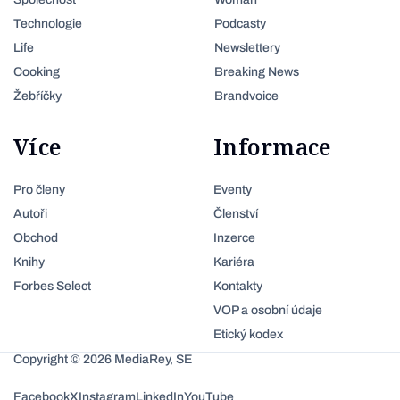
Technologie
Podcasty
Life
Newslettery
Cooking
Breaking News
Žebříčky
Brandvoice
Více
Informace
Pro členy
Eventy
Autoři
Členství
Obchod
Inzerce
Knihy
Kariéra
Forbes Select
Kontakty
VOP a osobní údaje
Etický kodex
Copyright © 2026 MediaRey, SE
Facebook
X
Instagram
LinkedIn
YouTube