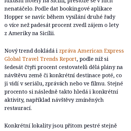
luxusní hotely na Sicílii, přestože se v nich
nenatáčelo. Podle dat bookingové aplikace
Hopper se navíc během vysílání druhé řady
o více než padesát procent zvedl zájem o lety
z Ameriky na Sicílii.
Nový trend dokládá i
zpráva American Express
Global Travel Trends Report
, podle níž si
šedesát čtyři procent cestovatelů dělá plány na
návštěvu země či konkrétní destinace poté, co
ji vidí v seriálu, zprávách nebo ve filmu. Stejné
procento si následně takto hledá i konkrétní
aktivity, například návštěvy zmíněných
restaurací.
Konkrétní lokality jsou přitom pestré stejně