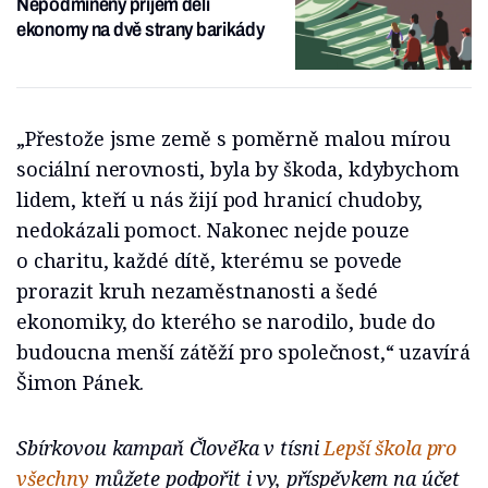
Nepodmíněný příjem dělí
ekonomy na dvě strany barikády
„Přestože jsme země s poměrně malou mírou
sociální nerovnosti, byla by škoda, kdybychom
lidem, kteří u nás žijí pod hranicí chudoby,
nedokázali pomoct. Nakonec nejde pouze
o charitu, každé dítě, kterému se povede
prorazit kruh nezaměstnanosti a šedé
ekonomiky, do kterého se narodilo, bude do
budoucna menší zátěží pro společnost,“ uzavírá
Šimon Pánek.
Sbírkovou kampaň Člověka v tísni
Lepší škola pro
všechny
můžete podpořit i vy, příspěvkem na účet