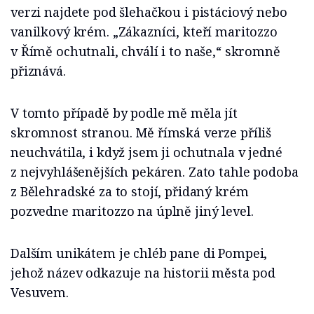
verzi najdete pod šlehačkou i pistáciový nebo
vanilkový krém. „Zákazníci, kteří maritozzo
v Římě ochutnali, chválí i to naše,“ skromně
přiznává.
V tomto případě by podle mě měla jít
skromnost stranou. Mě římská verze příliš
neuchvátila, i když jsem ji ochutnala v jedné
z nejvyhlášenějších pekáren. Zato tahle podoba
z Bělehradské za to stojí, přidaný krém
pozvedne maritozzo na úplně jiný level.
Dalším unikátem je chléb pane di Pompei,
jehož název odkazuje na historii města pod
Vesuvem.