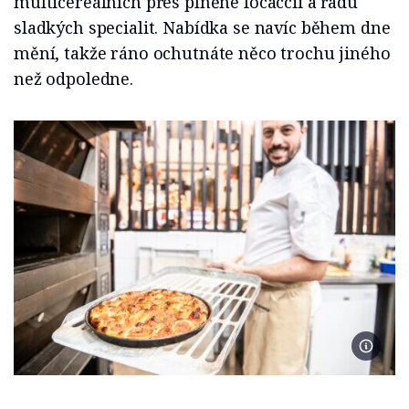
multicereálních přes plněné focaccii a řadu
sladkých specialit. Nabídka se navíc během dne
mění, takže ráno ochutnáte něco trochu jiného
než odpoledne.
Foto M