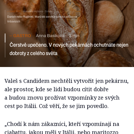
GASTRO
Kateřina Hýlová
5 min
Danish nebo Rugbrød. Manželé servírují dánské pečivo ve
Vršovicích
GASTRO
Anna Basiková
3 min
Čerstvě upečeno. V nových pekárnách ochutnáte nejen
dobroty z celého světa
Valeš s Candidem nechtěli vytvořit jen pekárnu,
ale prostor, kde se lidi budou cítit dobře
a budou znovu prožívat vzpomínky ze svých
cest po Itálii. Což věří, že se jim povedlo.
„Chodí k nám zákazníci, kteří vzpomínají na
ciabattu, jakou měli v Itálii, nebo maritozzo