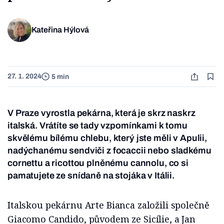
Kateřina Hýlová
27. 1. 2024
5 min
V Praze vyrostla pekárna, která je skrz naskrz
italská. Vrátíte se tady vzpomínkami k tomu
skvělému bílému chlebu, který jste měli v Apulii,
nadýchanému sendviči z focaccii nebo sladkému
cornettu a ricottou plněnému cannolu, co si
pamatujete ze snídaně na stojáka v Itálii.
Italskou pekárnu Arte Bianca založili společně
Giacomo Candido, původem ze Sicílie, a Jan