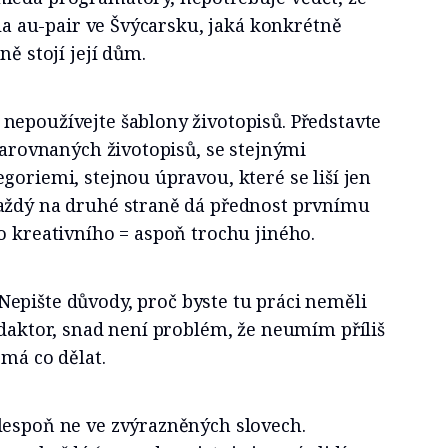
ala au-pair ve Švýcarsku, jaká konkrétně
ně stojí její dům.
nepoužívejte šablony životopisů. Představte
 zarovnaných životopisů, se stejnými
goriemi, stejnou úpravou, které se liší jen
aždý na druhé straně dá přednost prvnímu
o kreativního = aspoň trochu jiného.
Nepište důvody, proč byste tu práci neměli
edaktor, snad není problém, že neumím příliš
emá co dělat.
alespoň ne ve zvýrazněných slovech.