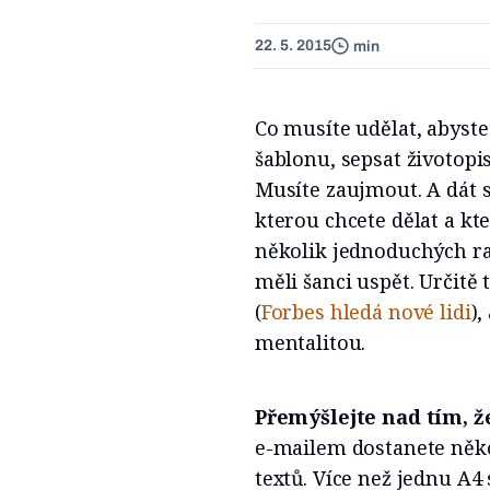
22. 5. 2015
min
Co musíte udělat, abyste
šablonu, sepsat životop
Musíte zaujmout. A dát si
kterou chcete dělat a kt
několik jednoduchých ra
měli šanci uspět. Určitě 
(
Forbes hledá nové lidi
),
mentalitou.
Přemýšlejte nad tím, že
e-mailem dostanete něko
textů. Více než jednu A4