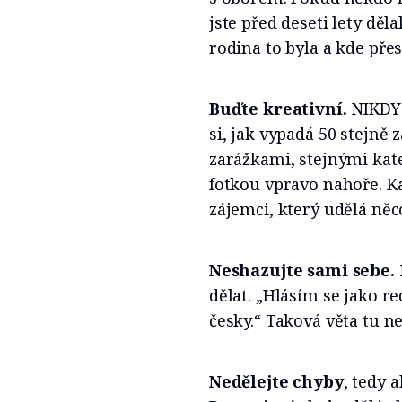
jste před deseti lety děl
rodina to byla a kde přes
Buďte kreativní.
NIKDY 
si, jak vypadá 50 stejně
zarážkami, stejnými kate
fotkou vpravo nahoře. K
zájemci, který udělá něc
Neshazujte sami sebe.
dělat. „Hlásím se jako r
česky.“ Taková věta tu n
Nedělejte chyby
, tedy 