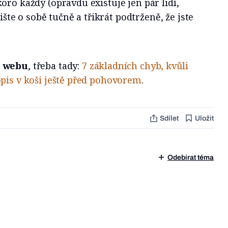
oro každý (opravdu existuje jen pár lidí,
pište o sobě tučně a třikrát podtrženě, že jste
m webu
, třeba tady:
7 základních chyb, kvůli
pis v koši ještě před pohovorem
.
Sdílet
Uložit
Odebírat téma