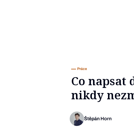
Práce
Co napsat 
nikdy nez
Štěpán Horn