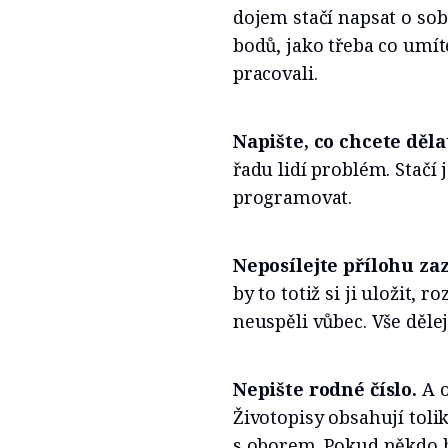
dojem stačí napsat o sob
bodů, jako třeba co umít
pracovali.
Napište, co chcete děla
řadu lidí problém. Stačí 
programovat.
Neposílejte přílohu z
by to totiž si ji uložit, r
neuspěli vůbec. Vše dělej
Nepište rodné číslo.
A o
Životopisy obsahují tolik
s oborem. Pokud někdo h