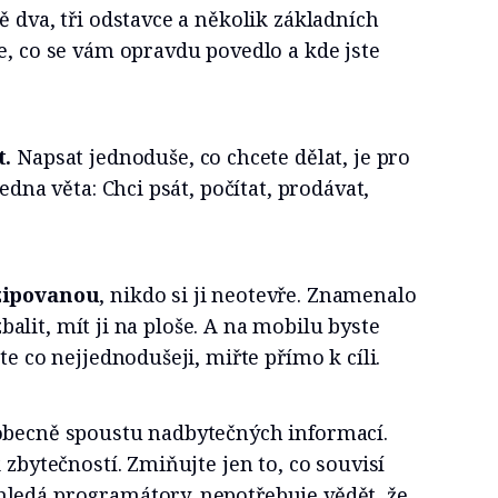
ě dva, tři odstavce a několik základních
e, co se vám opravdu povedlo a kde jste
t.
Napsat jednoduše, co chcete dělat, je pro
jedna věta: Chci psát, počítat, prodávat,
azipovanou
, nikdo si ji neotevře. Znamenalo
ozbalit, mít ji na ploše. A na mobilu byste
te co nejjednodušeji, miřte přímo k cíli.
becně spoustu nadbytečných informací.
 zbytečností. Zmiňujte jen to, co souvisí
ledá programátory, nepotřebuje vědět, že