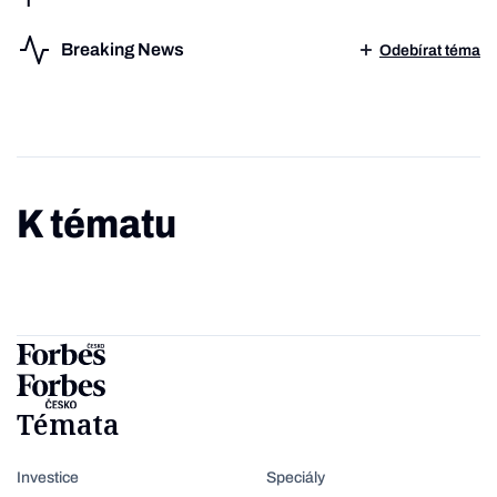
Breaking News
Odebírat téma
K tématu
Témata
Investice
Speciály