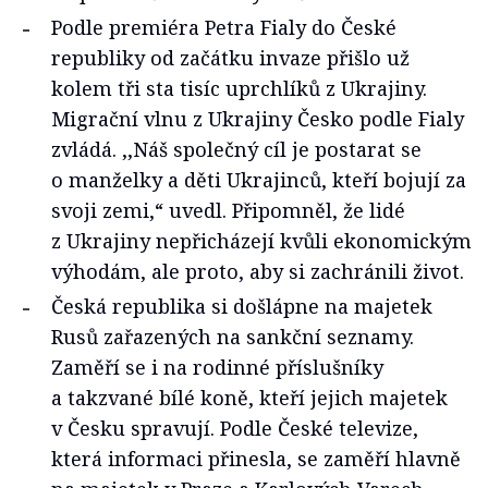
Podle premiéra Petra Fialy do České
republiky od začátku invaze přišlo už
kolem tři sta tisíc uprchlíků z Ukrajiny.
Migrační vlnu z Ukrajiny Česko podle Fialy
zvládá. ‚‚Náš společný cíl je postarat se
o manželky a děti Ukrajinců, kteří bojují za
svoji zemi,“ uvedl. Připomněl, že lidé
z Ukrajiny nepřicházejí kvůli ekonomickým
výhodám, ale proto, aby si zachránili život.
Česká republika si došlápne na majetek
Rusů zařazených na sankční seznamy.
Zaměří se i na rodinné příslušníky
a takzvané bílé koně, kteří jejich majetek
v Česku spravují. Podle České televize,
která informaci přinesla, se zaměří hlavně