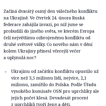
Začíná dvacátý osmý den válečného konfliktu
na Ukrajině. Ve čtvrtek 24. února Ruská
federace zahájila invazi, po níž jsme se
probudili do jiného světa, ve kterém Evropa
čelí největšímu ozbrojenému konfliktu od
druhé světové války. Co nového nám v dění
kolem Ukrajiny přinesl včerejší večer
a uplynulá noc?
Ukrajinu od začátku konfliktu opustilo už
více než 3,5 milionu lidí, nejvíce, 2,1
milionu, zamířilo do Polska. Podle Úřadu
vysokého komisaře OSN pro uprchlíky ale
jejich počet klesá. Devadesát procent
z uprchlíků tvoří ženy a děti.