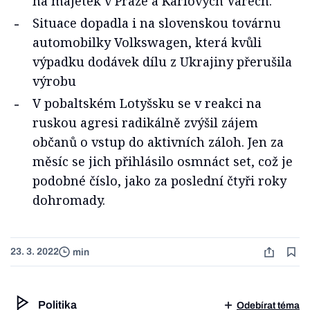
na majetek v Praze a Karlových Varech.
Situace dopadla i na slovenskou továrnu
automobilky Volkswagen, která kvůli
výpadku dodávek dílu z Ukrajiny přerušila
výrobu
V pobaltském Lotyšsku se v reakci na
ruskou agresi radikálně zvýšil zájem
občanů o vstup do aktivních záloh. Jen za
měsíc se jich přihlásilo osmnáct set, což je
podobné číslo, jako za poslední čtyři roky
dohromady.
23. 3. 2022
min
Politika
Odebírat téma