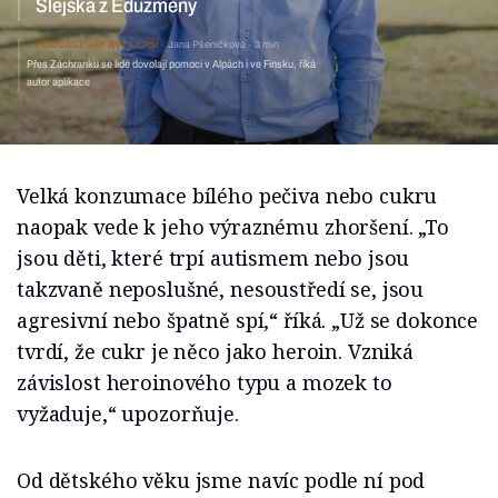
Slejška z Eduzměny
PODCAST JAK BÝT LEPŠÍ
Jana Pšeničková
3 min
Přes Záchranku se lidé dovolají pomoci v Alpách i ve Finsku, říká
autor aplikace
Velká konzumace bílého pečiva nebo cukru
naopak vede k jeho výraznému zhoršení. „To
jsou děti, které trpí autismem nebo jsou
takzvaně neposlušné, nesoustředí se, jsou
agresivní nebo špatně spí,“ říká. „Už se dokonce
tvrdí, že cukr je něco jako heroin. Vzniká
závislost heroinového typu a mozek to
vyžaduje,“ upozorňuje.
Od dětského věku jsme navíc podle ní pod