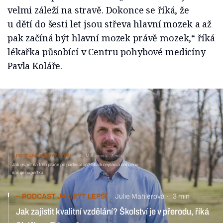
velmi záleží na stravě. Dokonce se říká, že
u dětí do šesti let jsou střeva hlavní mozek a až
pak začíná být hlavní mozek právě mozek,“ říká
lékařka působící v Centru pohybové medicíny
Pavla Koláře.
PODCAST JAK BÝT LEPŠÍ
Julie Mahlerová
3 min
Jak uspět na trhu práce po padesátce? Mladí nejsou a nebudou,
varuje expertka
PODCAST JAK BÝT LEPŠÍ
Julie Mahlerová
3 min
Jak zajistit kvalitní vzdělání? Školství je v přerodu, říká