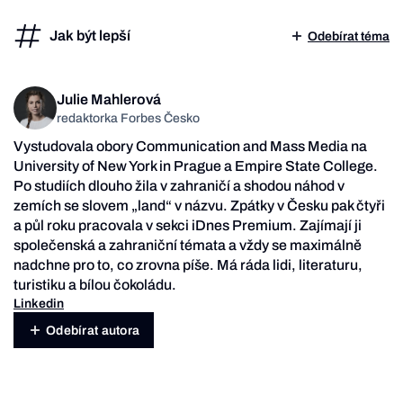
Jak být lepší
Odebírat téma
Julie Mahlerová
redaktorka Forbes Česko
Vystudovala obory Communication and Mass Media na
University of New York in Prague a Empire State College.
Po studiích dlouho žila v zahraničí a shodou náhod v
zemích se slovem „land“ v názvu. Zpátky v Česku pak čtyři
a půl roku pracovala v sekci iDnes Premium. Zajímají ji
společenská a zahraniční témata a vždy se maximálně
nadchne pro to, co zrovna píše. Má ráda lidi, literaturu,
turistiku a bílou čokoládu.
Linkedin
Odebírat autora