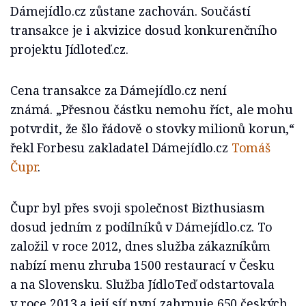
Dámejídlo.cz zůstane zachován. Součástí
transakce je i akvizice dosud konkurenčního
projektu Jídloteď.cz.
Cena transakce za Dámejídlo.cz není
známá. „Přesnou částku nemohu říct, ale mohu
potvrdit, že šlo řádově o stovky milionů korun,“
řekl Forbesu zakladatel Dámejídlo.cz
Tomáš
Čupr
.
Čupr byl přes svoji společnost Bizthusiasm
dosud jedním z podílníků v Dámejídlo.cz. To
založil v roce 2012, dnes služba zákazníkům
nabízí menu zhruba 1500 restaurací v Česku
a na Slovensku. Služba JídloTeď odstartovala
v roce 2013 a její síť nyní zahrnuje 650 českých