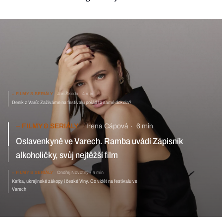
FILMY & SERIÁLY
Jan Škoda
4 min
Deník z Varů: Zažíváme na festivalu pořád to samé dokola?
FILMY & SERIÁLY
Irena Cápová
6 min
Oslavenkyně ve Varech. Ramba uvádí Zápisník
alkoholičky, svůj nejtěžší film
FILMY & SERIÁLY
Ondřej Novotný
4 min
Kafka, ukrajinské zákopy i české Vlny. Co vidět na festivalu ve
Varech