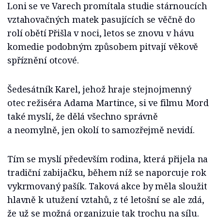
Loni se ve Varech promítala studie stárnoucích
vztahovačných matek pasujících se věčně do
rolí obětí Přišla v noci, letos se znovu v hávu
komedie podobným způsobem pitvají věkově
spříznění otcové.
Šedesátník Karel, jehož hraje stejnojmenný
otec režiséra Adama Martince, si ve filmu Mord
také myslí, že dělá všechno správně
a neomylně, jen okolí to samozřejmě nevidí.
Tím se myslí především rodina, která přijela na
tradiční zabijačku, během níž se naporcuje rok
vykrmovaný pašík. Taková akce by měla sloužit
hlavně k utužení vztahů, z té letošní se ale zdá,
že už se možná organizuje tak trochu na sílu.