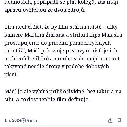
hodnotách, popřípadě se ptát kolegů, zda mají
zprávu ověřenou ze dvou zdrojů.
Tím nechci říct, že by film stál na místě – díky
kameře Martina Žiarana a střihu Filipa Maláska
prostupujeme do příběhu pomocí rychlých
montáží, Mádl pak svoje postavy umísťuje i do
archivních záběrů a mnoho scén mají umocnit
takzvané needle dropy v podobě dobových
písní.
Mádl je ale vybírá příliš očividně, bez taktu a na
sílu. A to dost tenhle film definuje.
1. 7. 2024
4 min