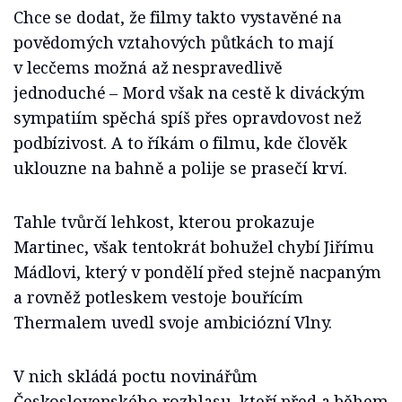
Chce se dodat, že filmy takto vystavěné na
povědomých vztahových půtkách to mají
v lecčems možná až nespravedlivě
jednoduché – Mord však na cestě k diváckým
sympatiím spěchá spíš přes opravdovost než
podbízivost. A to říkám o filmu, kde člověk
uklouzne na bahně a polije se prasečí krví.
Tahle tvůrčí lehkost, kterou prokazuje
Martinec, však tentokrát bohužel chybí Jiřímu
Mádlovi, který v pondělí před stejně nacpaným
a rovněž potleskem vestoje bouřícím
Thermalem uvedl svoje ambiciózní Vlny.
V nich skládá poctu novinářům
Československého rozhlasu, kteří před a během