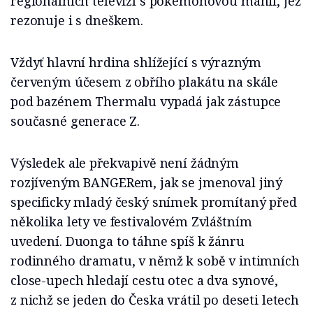
regionálních televizí s pokémonovou mánií, jež
rezonuje i s dneškem.
Vždyť hlavní hrdina shlížející s výrazným
červeným účesem z obřího plakátu na skále
pod bazénem Thermalu vypadá jak zástupce
současné generace Z.
Výsledek ale překvapivě není žádným
rozjíveným BANGERem, jak se jmenoval jiný
specificky mladý český snímek promítaný před
několika lety ve festivalovém Zvláštním
uvedení. Duonga to táhne spíš k žánru
rodinného dramatu, v němž k sobě v intimních
close-upech hledají cestu otec a dva synové,
z nichž se jeden do Česka vrátil po deseti letech