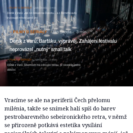
FILMY & SERIÁLY
Jan Škoda
3 min
Deník z Varů: Jak se čekalo na Dakotu… a z černého auta
vystoupil někdo úplně jiný
FILMY & SERIÁLY
Jan Škoda
3 min
Deník z Varů: Barťáku, vyprávěj. Zahájení festivalu
neprovázel „nutný“ small talk
FILMY & SERIÁLY
Jan Škoda
3 min
Deník z Varů: Sbormistr má zdrcující tečku, jíž skončilo jedno
dětství
Vracíme se ale na periferii Čech přelomu
milénia, takže se snímek halí spíš do barev
pestrobarevného sebeironického retra, v němž
se přirozeně potkává estetika vysílání