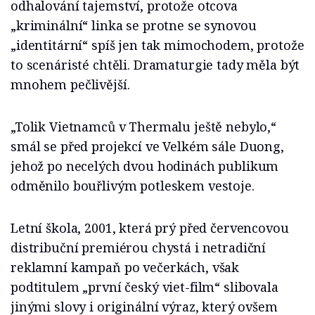
odhalování tajemství, protože otcova
„kriminální“ linka se protne se synovou
„identitární“ spíš jen tak mimochodem, protože
to scenáristé chtěli. Dramaturgie tady měla být
mnohem pečlivější.
„Tolik Vietnamců v Thermalu ještě nebylo,“
smál se před projekcí ve Velkém sále Duong,
jehož po necelých dvou hodinách publikum
odměnilo bouřlivým potleskem vestoje.
Letní škola, 2001, která prý před červencovou
distribuční premiérou chystá i netradiční
reklamní kampaň po večerkách, však
podtitulem „první český viet-film“ slibovala
jinými slovy i originální výraz, který ovšem