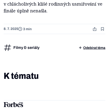
v chlácholivých klišé rodinných usmiřování ve
finále úplně nenašla.
8. 7. 2025
3 min
Filmy & seriály
Odebírat téma
K tématu