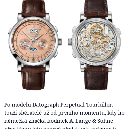
Po modelu Datograph Perpetual Tourbillon
touží sběratelé už od prvního momentu, kdy ho
němečká značka hodinek A. Lange & Söhne
před třemi lety poprvé představila veřejnosti.