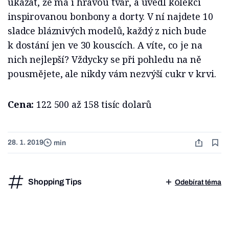
ukázat, že má i hravou tvář, a uvedl kolekci
inspirovanou bonbony a dorty. V ní najdete 10
sladce bláznivých modelů, každý z nich bude
k dostání jen ve 30 kouscích. A víte, co je na
nich nejlepší? Vždycky se při pohledu na ně
pousmějete, ale nikdy vám nezvýší cukr v krvi.
Cena:
122 500 až 158 tisíc dolarů
28. 1. 2019
min
Shopping Tips
Odebírat téma