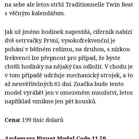
na sebe ale letos strhl Traditionnelle Twin Beat
s věčným kalendářem.
Jak už jméno hodinek napovídá, ciferník nabízí
dvě setrvačky. První, vysokofrekvenční je
pohání v běžném režimu, na druhou, s nízkou
frekvencí lze přepnout pro případ, že byste
chtěli hodinky na nějaký čas odložit. V chodu je
v tom případě udržuje mechanický strojek, a to
až neuvěřitelných 65 dní. Značka bude tento
model vyrábět jen v omezeném množství, letos
například vznikne jen pět kousků.
Cena:
199 tisíc dolarů
Audemars Piguet Model Code 11.59