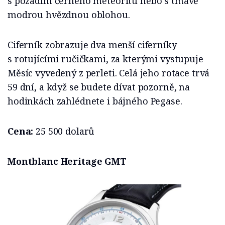
s pozadím černého meteoritu nebo s tmavě
modrou hvězdnou oblohou.
Ciferník zobrazuje dva menší ciferníky
s rotujícími ručičkami, za kterými vystupuje
Měsíc vyvedený z perleti. Celá jeho rotace trvá
59 dní, a když se budete dívat pozorně, na
hodinkách zahlédnete i bájného Pegase.
Cena:
25 500 dolarů
Montblanc Heritage GMT