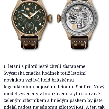
U létání a pilotů ještě chvíli zůstaneme.
Švýcarská značka hodinek totiž letošní
novinkou vzdává hold britskému
legendárnímu bojovému letounu Spitfire. Nový
model vyvedený v bronzovém krytu s olivově
zeleným ciferníkem a hnědým páskem by jistě
udělal radost nejednomu pilotovi RAF. A jen tak