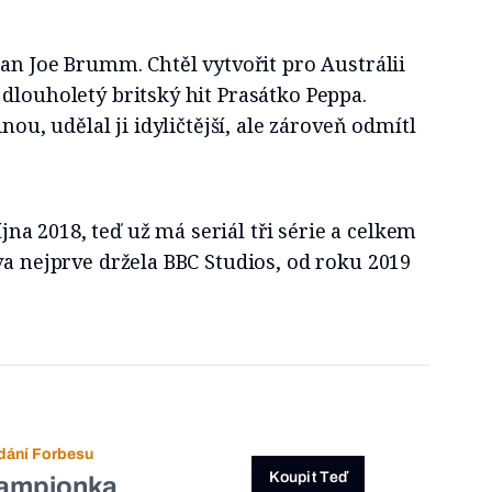
lan Joe Brumm. Chtěl vytvořit pro Austrálii
dlouholetý britský hit Prasátko Peppa.
nou, udělal ji idyličtější, ale zároveň odmítl
října 2018, teď už má seriál tři série a celkem
va nejprve držela BBC Studios, od roku 2019
dání Forbesu
Koupit Teď
ampionka