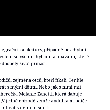
 legrační karikatury, případně bezchybní
resleni se všemi chybami a obavami, které
 dospělý život přináší.
dičů, zejména otců, kteří říkali: Tenhle
 hrát s mými dětmi. Nebo jak s nimi mít
a herečka Melanie Zanetti, která dabuje
. „V jedné epizodě zemře andulka a rodiče
 mluvit s dětmi o smrti.“