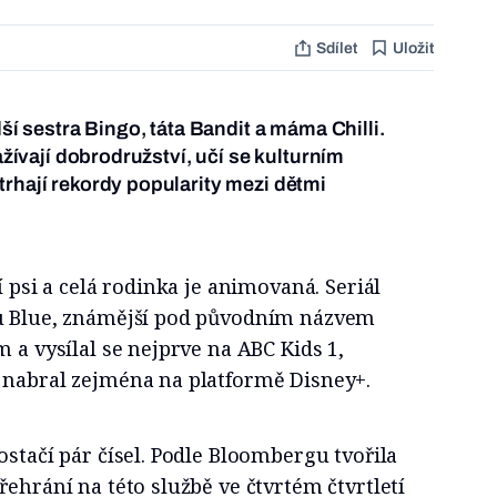
Sdílet
Uložit
dší sestra Bingo, táta Bandit a máma Chilli.
zažívají dobrodružství, učí se kulturním
trhají rekordy popularity mezi dětmi
í psi a celá rodinka je animovaná. Seriál
ku Blue, známější pod původním názvem
m a vysílal se nejprve na ABC Kids 1,
 nabral zejména na platformě Disney+.
ostačí pár čísel. Podle Bloombergu tvořila
řehrání na této službě ve čtvrtém čtvrtletí