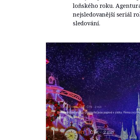
loňského roku. Agentura
nejsledovanější seriál r
sledování.
E-COMMERCE
ČTK
2 min
Streamingové služby Disneyho jsou poprvé v zisku. Firma zvýšila
výhled
HRY
ČTK
2 min