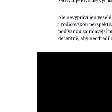
zachycuje idylické vyrůst
Ale nevypráví jen veselé
i rodičovskou perspektiv
podívanou zajímavější p
decentně, aby neodradila