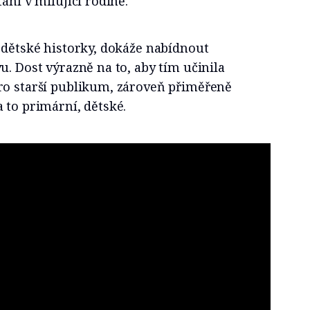
ání v milující rodině.
 dětské historky, dokáže nabídnout
u. Dost výrazně na to, aby tím učinila
ro starší publikum, zároveň přiměřeně
 to primární, dětské.