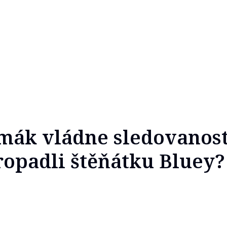
mák vládne sledovanost
propadli štěňátku Bluey?