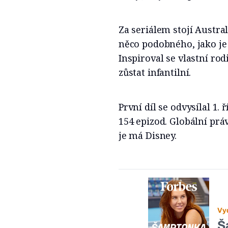
Za seriálem stojí Austra
něco podobného, jako je 
Inspiroval se vlastní rodi
zůstat infantilní.
První díl se odvysílal 1. 
154 epizod. Globální prá
je má Disney.
Vy
Š