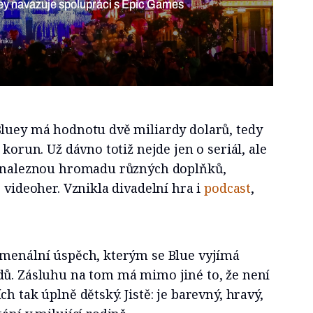
ey navazuje spolupráci s Epic Games
lníků
Bluey má hodnotu dvě miliardy dolarů, tedy
 korun. Už dávno totiž nejde jen o seriál, ale
i naleznou hromadu různých doplňků,
 videoher. Vznikla divadelní hra i
podcast
,
omenální úspěch, kterým se Blue vyjímá
dů. Zásluhu na tom má mimo jiné to, že není
h tak úplně dětský. Jistě: je barevný, hravý,