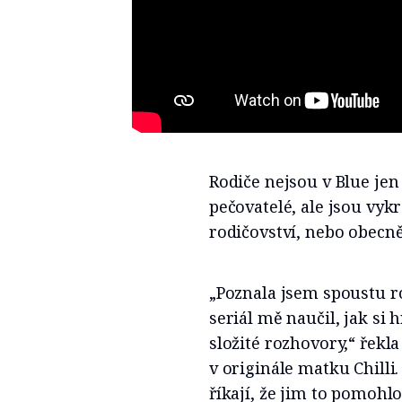
Rodiče nejsou v Blue jen
pečovatelé, ale jsou vyk
rodičovství, nebo obecně
„Poznala jsem spoustu ro
seriál mě naučil, jak si
složité rozhovory,“ řekl
v originále matku Chilli
říkají, že jim to pomohlo