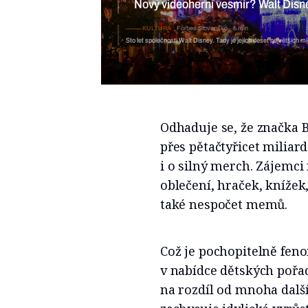
Nový videoherní vesmír? Walt Disn
KULTURA
Forbes Slovensko
5 min
Sto let společnosti Walt Disney. Tady je jejích deset největších mi
Odhaduje se, že značka 
přes pětačtyřicet miliard
i o silný merch. Zájemc
oblečení, hraček, knížek,
také nespočet memů.
Což je pochopitelně fen
v nabídce dětských pořa
na rozdíl od mnoha dalšíc