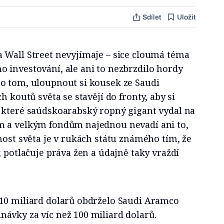
Sdílet
Uložit
 Wall Street nevyjímaje – sice cloumá téma
 investování, ale ani to nezbrzdilo hordy
o tom, uloupnout si kousek ze Saudi
h koutů světa se stavějí do fronty, aby si
 které saúdskoarabský ropný gigant vydal na
m a velkým fondům najednou nevadí ani to,
nost světa je v rukách státu známého tím, že
, potlačuje práva žen a údajně taky vraždí
10 miliard dolarů obdrželo Saudi Aramco
ávky za víc než 100 miliard dolarů.