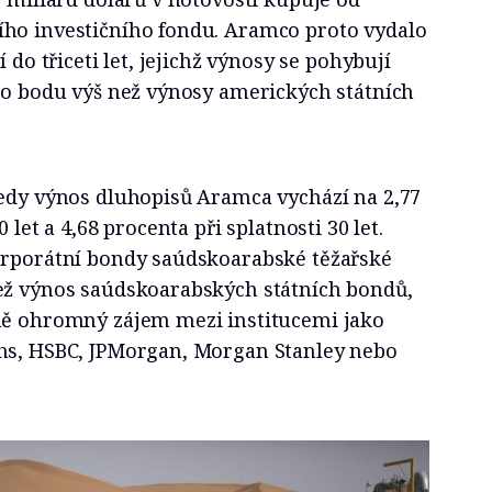
ho investičního fondu. Aramco proto vydalo
í do třiceti let, jejichž výnosy se pohybují
ího bodu výš než výnosy amerických státních
tedy výnos dluhopisů Aramca vychází na 2,77
 let a 4,68 procenta při splatnosti 30 let.
orporátní bondy saúdskoarabské těžařské
ež výnos saúdskoarabských státních bondů,
ně ohromný zájem mezi institucemi jako
hs, HSBC, JPMorgan, Morgan Stanley nebo