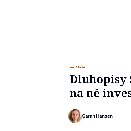
Akcie
Dluhopisy 
na ně inves
Sarah Hansen