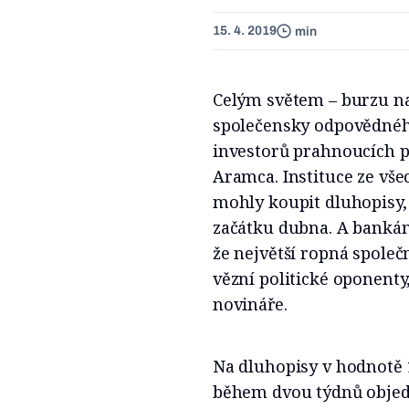
15. 4. 2019
min
Celým světem – burzu na
společensky odpovědného
investorů prahnoucích p
Aramca. Instituce ze všec
mohly koupit dluhopisy,
začátku dubna. A banká
že největší ropná společ
vězní politické oponenty
novináře.
Na dluhopisy v hodnotě 
během dvou týdnů objedn