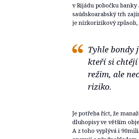
v Rijádu pobočku banky 
saúdskoarabský trh zajím
je nízkorizikový způsob, 
Tyhle bondy j
kteří si chtě
režim, ale nec
riziko.
Je potřeba říct, že mana
dluhopisy ve větším obj
A z toho vyplývá i 90mili