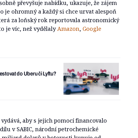
ásobně převyšuje nabídku, ukazuje, že zájem
o je ohromný a každý si chce urvat alespoň
která za loňský rok reportovala astronomický
to je víc, než vydělaly
Amazon
,
Google
vestovat do Uberu či Lyftu?
vydává, aby s jejich pomocí financovalo
dílu v SABIC, národní petrochemické
0 miliard dolarů v hotovosti kupuje od