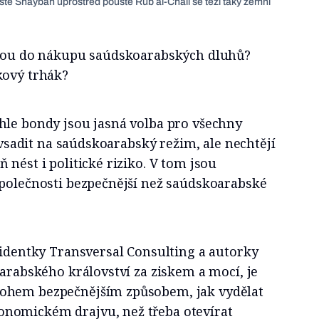
ště Shaybah uprostřed pouště Rub al-Chálí se těží taky zemní
rnou do nákupu saúdskoarabských dluhů?
kový trhák?
hle bondy jsou jasná volba pro všechny
í vsadit na saúdskoarabský režim, ale nechtějí
 nést i politické riziko. V tom jsou
společnosti bezpečnější než saúdskoarabské
zidentky Transversal Consulting a autorky
 arabského království za ziskem a mocí, je
ohem bezpečnějším způsobem, jak vydělat
nomickém drajvu, než třeba otevírat