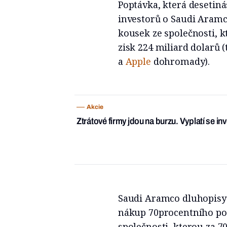
Poptávka, která desetin
investorů o Saudi Aramc
kousek ze společnosti, 
zisk 224 miliard dolarů (
a
Apple
dohromady).
Akcie
Ztrátové firmy jdou na burzu. Vyplatí se in
Saudi Aramco dluhopisy 
nákup 70procentního po
společnosti, kterou za 7