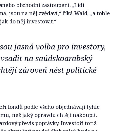
anebo obchodní zastoupení. „Lidi
á, jsou na něj zvědaví,“ říká Wald, „a tohle
jak do něj investovat.“
sou jasná volba pro investory,
jí vsadit na saúdskoarabský
htějí zároveň nést politické
žeři fondů podle všeho objednávají tyhle
emu, než jaký opravdu chtějí nakoupit.
ardový převis poptávky. Investoři totiž