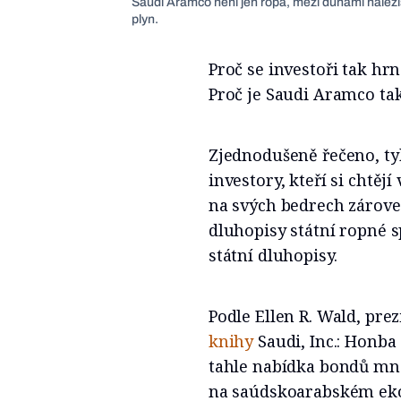
Saudi Aramco není jen ropa, mezi dunami nalezi
plyn.
Proč se investoři tak h
Proč je Saudi Aramco ta
Zjednodušeně řečeno, ty
investory, kteří si chtěj
na svých bedrech zároveň
dluhopisy státní ropné 
státní dluhopisy.
Podle Ellen R. Wald, pre
knihy
Saudi, Inc.: Honba
tahle nabídka bondů mn
na saúdskoarabském eko