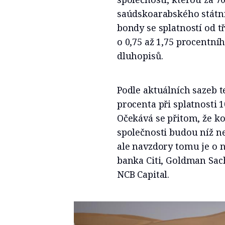
saúdskoarabského státní
bondy se splatností od tř
o 0,75 až 1,75 procentn
dluhopisů.
Podle aktuálních sazeb 
procenta při splatnosti 10
Očekává se přitom, že k
společnosti budou níž n
ale navzdory tomu je o 
banka Citi, Goldman Sac
NCB Capital.