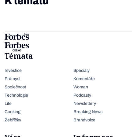
K tématu
Témata
Investice
Speciály
Průmysl
Komentáře
Společnost
Woman
Technologie
Podcasty
Life
Newslettery
Cooking
Breaking News
Žebříčky
Brandvoice