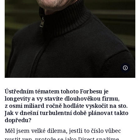
Foto M
Ústředním tématem tohoto Forbesu je
longevity a vy stavíte dlouhověkou firmu,
z osmi miliard ročně hodláte vyskočit na sto.
Jak v dnešní turbulentní době plánovat takto
dopředu?
Měl jsem velké dilema, jestli to číslo vůbec
pustit ven, protože se jako Direct snažíme