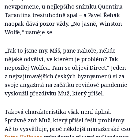
nevzpomene, u nejlepšího snímku Quentina
Tarantina trestuhodně spal – a Pavel Řehák
naopak dává pozor vždy. „No jasně, Winston
Wolfe,“ usměje se.
„Tak to jsme my. Máš, pane nahoře, někde
nějaké odvětví, ve kterém je problém? Tak
neposílej Wolfea. Tam se objeví Direct.“ Jeden
z nejzajímavějších českých byznysmenů si za
svoje angažmá na začátku covidové pandemie
vysloužil přezdívku Muž, který přišel.
Taková charakteristika však není úplná.
Správně zní: Muž, který přišel řešit problémy.
Až to vysvětluje, proč někdejší manažerské eso