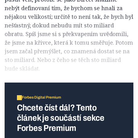
nebýt definovaní tím, že bychom se hnali za
nějakou velikostí; určitě to není tak, že bych byl
nešťastný, dokud nebudu mít sto miliard
obratu. Spíš jsme si s překvapením uvědomili,
že jsme na křivce, která k tomu směřuje. Potom
jsem začal přemýšlet, co znamená dostat se na
sto miliard. Nebo z čeho se těch sto miliard
bude skládat.
Forbes Digital Premium
Chcete číst dál? Tento
článek je součástí sekce
Forbes Premium