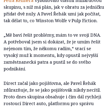
Petra Kellnera
vybudovalo vlastní miliardovou
skupinu, s níž má plán, jak v obratu za jedničku
přidat dvě nuly. A Pavel Řehák umí jak počítat,
tak dělat to, co Winston Wolfe v Pulp Fiction.
„Mě baví řešit problémy, mám to ve svojí DNA.
A potřeboval jsem si dokázat, že je umím řešit
nejenom tím, že někomu radím,“ vrací se
vysoký muž k momentu, kdy opustil nejvyšší
zaměstnanecká patra a pustil se do svého
podnikání.
Direct začal jako pojišťovna, ale Pavel Řehák
zdůrazňuje, že se jako pojišťovák nikdy necítil.
Proto dnes skupina obsahuje i čím dál rychleji
rostoucí Direct auto, platformu pro správu