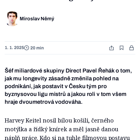
Miroslav Němý
1. 1. 2025
20 min
Šéf miliardové skupiny Direct Pavel Řehák o tom,
jak mu longevity zásadně změnila pohled na
podnikání, jak postavit v Česku tým pro
byznysovou ligu mistrů a jakou roli v tom všem
hraje dvoumetrová vodováha.
Harvey Keitel nosil bílou košili, černého
motýlka a řídký knírek a měl jasně danou
náplň práce. Kdo si na tuhle filmovou postavu