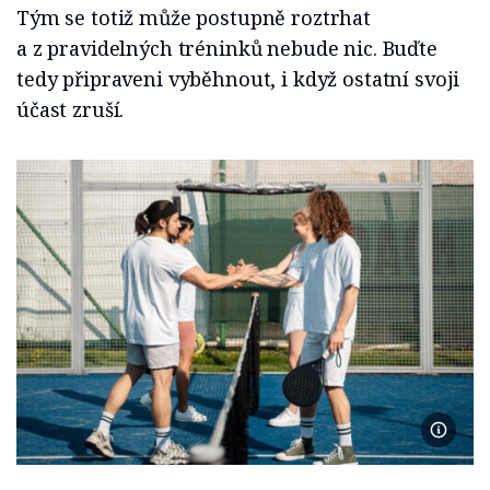
Tým se totiž může postupně roztrhat
a z pravidelných tréninků nebude nic. Buďte
tedy připraveni vyběhnout, i když ostatní svoji
účast zruší.
Foto Fr