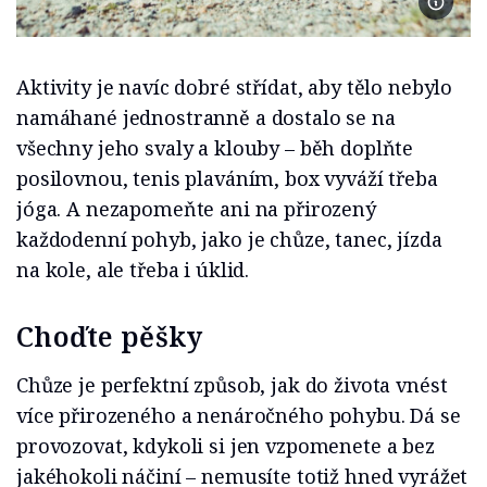
Foto Fr
Aktivity je navíc dobré střídat, aby tělo nebylo
namáhané jednostranně a dostalo se na
všechny jeho svaly a klouby – běh doplňte
posilovnou, tenis plaváním, box vyváží třeba
jóga. A nezapomeňte ani na přirozený
každodenní pohyb, jako je chůze, tanec, jízda
na kole, ale třeba i úklid.
Choďte pěšky
Chůze je perfektní způsob, jak do života vnést
více přirozeného a nenáročného pohybu. Dá se
provozovat, kdykoli si jen vzpomenete a bez
jakéhokoli náčiní – nemusíte totiž hned vyrážet