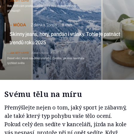
JAK BÝT LEPŠÍ
Zdenka Tomis
5 min
Rok 2025 vám prodlouží život. Jaké další wellness trendy
přicházejí?
MÓDA
Zdenka Tomis
8 min
Skinny jeans, hory, pandán i vrásky. Tohle je patnáct
trendů roku 2025
JAK BÝT LEPŠÍ
Zdenka Tomis
6 min
Deset věcí, které nás dělají staršími. Zjistěte, jak moc nestíháte
rychlost světa
Svému tělu na míru
Přemýšlejte nejen o tom, jaký sport je zábavný,
ale také který typ pohybu vaše tělo ocení.
Pokud celý den sedíte v kanceláři, jízda na kole
vás nespasí, protože při ní opět sedíte. Když