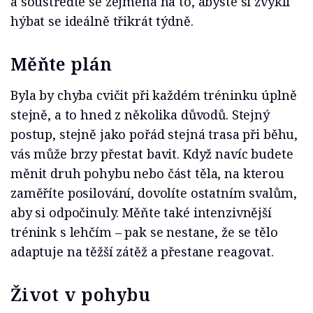
a soustřeďte se zejména na to, abyste si zvykli
hýbat se ideálně třikrát týdně.
Měňte plán
Byla by chyba cvičit při každém tréninku úplně
stejně, a to hned z několika důvodů. Stejný
postup, stejně jako pořád stejná trasa při běhu,
vás může brzy přestat bavit. Když navíc budete
měnit druh pohybu nebo část těla, na kterou
zaměříte posilování, dovolíte ostatním svalům,
aby si odpočinuly. Měňte také intenzivnější
trénink s lehčím – pak se nestane, že se tělo
adaptuje na těžší zátěž a přestane reagovat.
Život v pohybu