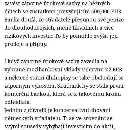
zavést záporné úrokové sazby na běžných
účtech se zůstatkem převyšujícím 500,000 EUR.
Banka doufá, že střadatelé přesunou své peníze
do dlouhodobějších, méně likvidních a více
rizikových investic. To by pomohlo zvýšit její
prodeje a příjmy.
I když záporné úrokové sazby zavedla na
vybrané mezibankovní vklady v červnu už ECB
a některé státní dluhopisy se také obchodují se
záporným výnosem, Skatbank by se stala první
komerční bankou, která se k takovému kroku
odhodlala.
Jedním z důvodů je konzervativní chování
německých střadatelů. Ti se ve srovnání se
svými sousedy vyhýbají investicím do akcií,