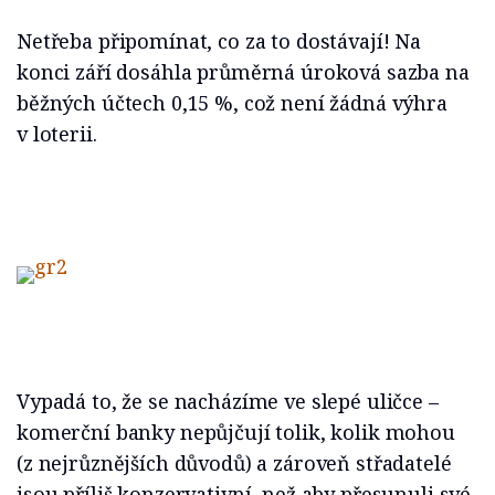
Netřeba připomínat, co za to dostávají! Na
konci září dosáhla průměrná úroková sazba na
běžných účtech 0,15 %, což není žádná výhra
v loterii.
Vypadá to, že se nacházíme ve slepé uličce –
komerční banky nepůjčují tolik, kolik mohou
(z nejrůznějších důvodů) a zároveň střadatelé
jsou příliš konzervativní, než aby přesunuli své