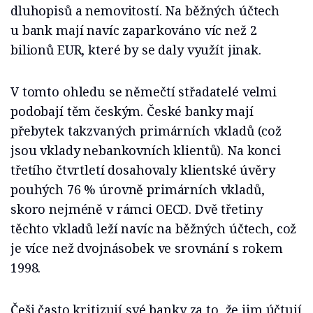
dluhopisů a nemovitostí. Na běžných účtech
u bank mají navíc zaparkováno víc než 2
bilionů EUR, které by se daly využít jinak.
V tomto ohledu se němečtí střadatelé velmi
podobají těm českým. České banky mají
přebytek takzvaných primárních vkladů (což
jsou vklady nebankovních klientů). Na konci
třetího čtvrtletí dosahovaly klientské úvěry
pouhých 76 % úrovně primárních vkladů,
skoro nejméně v rámci OECD. Dvě třetiny
těchto vkladů leží navíc na běžných účtech, což
je více než dvojnásobek ve srovnání s rokem
1998.
Češi často kritizují své banky za to, že jim účtují