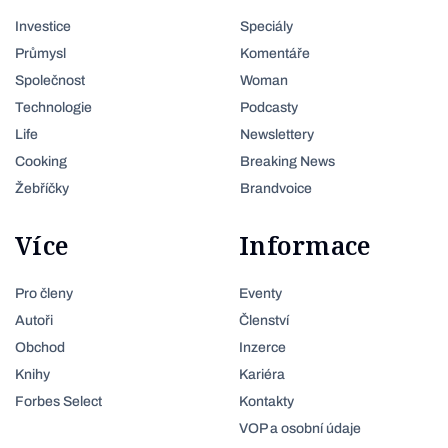
Investice
Speciály
Průmysl
Komentáře
Společnost
Woman
Technologie
Podcasty
Life
Newslettery
Cooking
Breaking News
Žebříčky
Brandvoice
Více
Informace
Pro členy
Eventy
Autoři
Členství
Obchod
Inzerce
Knihy
Kariéra
Forbes Select
Kontakty
VOP a osobní údaje