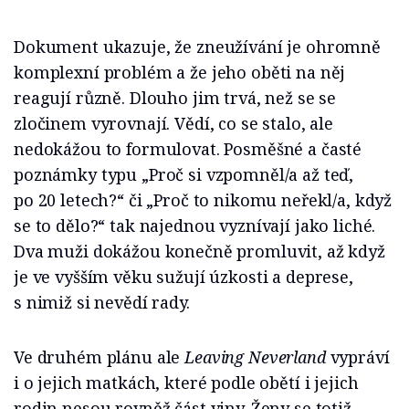
Dokument ukazuje, že zneužívání je ohromně
komplexní problém a že jeho oběti na něj
reagují různě. Dlouho jim trvá, než se se
zločinem vyrovnají. Vědí, co se stalo, ale
nedokážou to formulovat. Posměšné a časté
poznámky typu „Proč si vzpomněl/a až teď,
po 20 letech?“ či „Proč to nikomu neřekl/a, když
se to dělo?“ tak najednou vyznívají jako liché.
Dva muži dokážou konečně promluvit, až když
je ve vyšším věku sužují úzkosti a deprese,
s nimiž si nevědí rady.
Ve druhém plánu ale
Leaving Neverland
vypráví
i o jejich matkách, které podle obětí i jejich
rodin nesou rovněž část viny. Ženy se totiž