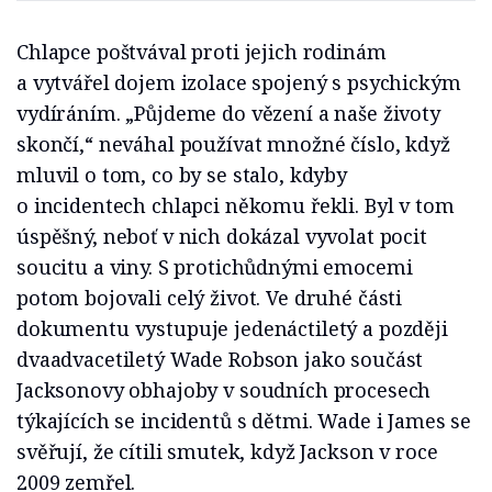
Chlapce poštvával proti jejich rodinám
a vytvářel dojem izolace spojený s psychickým
vydíráním. „Půjdeme do vězení a naše životy
skončí,“ neváhal používat množné číslo, když
mluvil o tom, co by se stalo, kdyby
o incidentech chlapci někomu řekli. Byl v tom
úspěšný, neboť v nich dokázal vyvolat pocit
soucitu a viny. S protichůdnými emocemi
potom bojovali celý život. Ve druhé části
dokumentu vystupuje jedenáctiletý a později
dvaadvacetiletý Wade Robson jako součást
Jacksonovy obhajoby v soudních procesech
týkajících se incidentů s dětmi. Wade i James se
svěřují, že cítili smutek, když Jackson v roce
2009 zemřel.