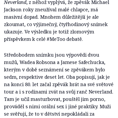
Neverland
, z něhož vyplývá, že zpěvák Michael
Jackson roky zneužíval malé chlapce, má
masivní dopad. Mnohem důležitější je ale
zkoumat, co výjimečný, čtyřhodinový snímek
ukazuje. Ve výsledku je totiž zlomovým
příspěvkem k celé #MeToo debatě.
Středobodem snímku jsou výpovědi dvou
mužů, Wadea Robsona a Jamese Safechucka,
kterým v době seznámení se zpěvákem bylo
sedm, respektive deset let. Oba popisují, jak je
na konci 80. let začal zpěvák brát na své světové
tour a i s rodinami zvát na svůj ranč Neverland.
Tam je učil masturbovat, pouštěl jim porno,
prováděl s nimi orální sex i jiné praktiky. Muži
se svěřují, že to v dětství nepokládali za