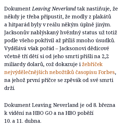
Dokument
Leaving Neverland
tak nastiňuje, že
někdy je třeba připustit, že modly z plakátů
a hitparád byly v reálu někým úplně jiným.
Jacksonův nablýskaný hvězdný status už totiž
podle všeho pokřivil až příliš mnoho úsudků.
Vydělává však pořád – Jacksonovi dědicové
včetně tří dětí si od jeho smrti přišli na 2,2
miliardy dolarů, což dokazuje i
žebříček
nejvýdělečnějších nebožtíků časopisu Forbes
,
na jehož první příčce se zpěvák od své smrti
drží.
Dokument Leaving Neverland je od 8. března
k vidění na HBO GO a na HBO poběží
10. a 11. dubna.