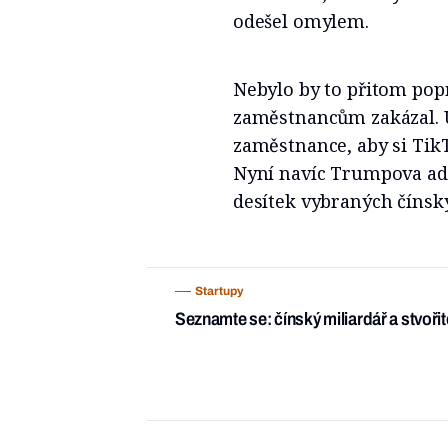
odešel omylem.
Nebylo by to přitom pop
zaměstnancům zakázal. U
zaměstnance, aby si TikT
Nyní navíc Trumpova ad
desítek vybraných čínský
Startupy
Seznamte se: čínský miliardář a stvoři