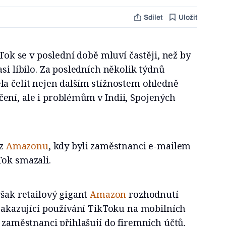
Sdílet
Uložit
kTok se v poslední době mluví častěji, než by
si líbilo. Za posledních několik týdnů
la čelit nejen dalším stížnostem ohledně
ení, ale i problémům v Indii, Spojených
 z
Amazonu
, kdy byli zaměstnanci e-mailem
Tok smazali.
však retailový gigant
Amazon
rozhodnutí
 zakazující používání TikToku na mobilních
e zaměstnanci přihlašují do firemních účtů,