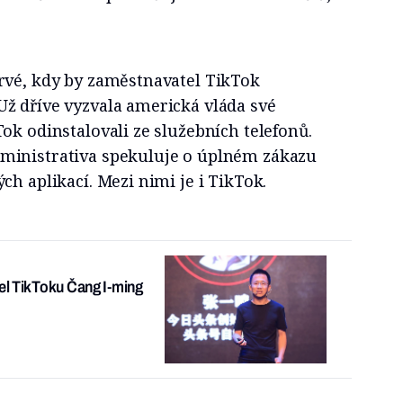
rvé, kdy by zaměstnavatel TikTok
ž dříve vyzvala americká vláda své
ok odinstalovali ze služebních telefonů.
ministrativa spekuluje o úplném zákazu
ch aplikací. Mezi nimi je i TikTok.
tel TikToku Čang I-ming