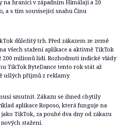
ly na hranici v západním Himálaji a 20
, a s tím související snahu Čínu
ikTok důležitý trh. Před zákazem ze země
ina všech stažení aplikace a aktivně TikTok
ž 200 milionů lidí. Rozhodnutí indické vlády
u TikTok ByteDance tento rok stát až
ě ušlých příjmů z reklamy.
emusí smutnit. Zákazu se ihned chytily
íklad aplikace Roposo, která funguje na
jako TikTok, za pouhé dva dny od zákazu
nových stažení.