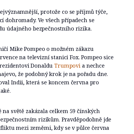
ejvýznamnější, protože co se příjmů týče,
cí dohromady. Ve všech případech se
du údajného bezpečnostního rizika.
aničí Mike Pompeo o možném zákazu
ervence na televizní stanici Fox. Pompeo sice
 prezidentovi Donaldu
Trumpovi
a nechce
 najevo, že podobný krok je na pořadu dne.
val Indii, která se koncem června pro
aké.
ě na světě zakázala celkem 59 čínských
i bezpečnostním rizikům. Pravděpodobně jde
nfliktu mezi zeměmi, kdy se v půlce června