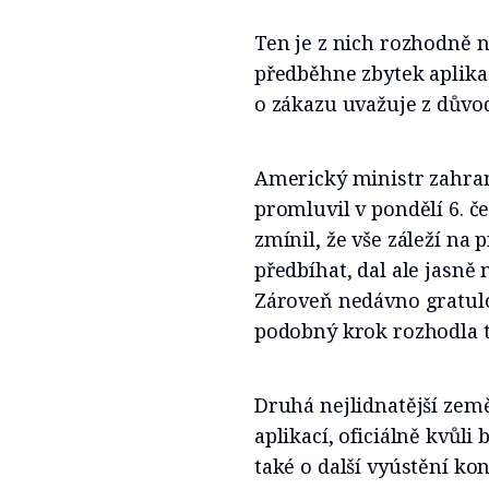
Ten je z nich rozhodně n
předběhne zbytek aplika
o zákazu uvažuje z důvo
Americký ministr zahr
promluvil v pondělí 6. č
zmínil, že vše záleží na
předbíhat, dal ale jasně
Zároveň nedávno gratulo
podobný krok rozhodla t
Druhá nejlidnatější zem
aplikací, oficiálně kvůl
také o další vyústění ko