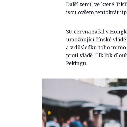
Další zemí, ve které Ti
jsou ovšem tentokrát úpl
30. června začal v Hong
umožňující čínské vládě
a v důsledku toho mimo 
proti vládě. TikTok dlou
Pekingu.