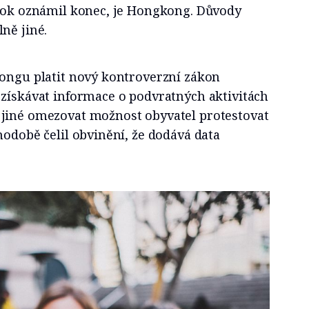
kTok oznámil konec, je Hongkong. Důvody
ně jiné.
kongu platit nový kontroverzní zákon
 získávat informace o podvratných aktivitách
jiné omezovat možnost obyvatel protestovat
hodobě čelil obvinění, že dodává data