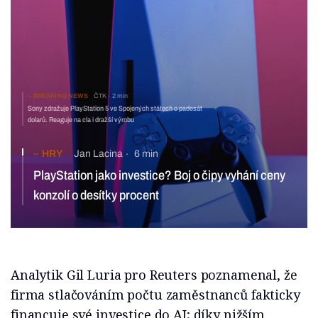
BREAKING NEWS
ČTK
2 min
Sony zdražuje PlayStation 5 ve Spojených státech o padesát
dolarů. Reaguje na cla i dražší výrobu
HRY
Jan Lacina
6 min
PlayStation jako investice? Boj o čipy vyhání ceny
konzolí o desítky procent
Analytik Gil Luria pro Reuters poznamenal, že
firma stlačováním počtu zaměstnanců fakticky
financuje své investice do AI; díky nižším