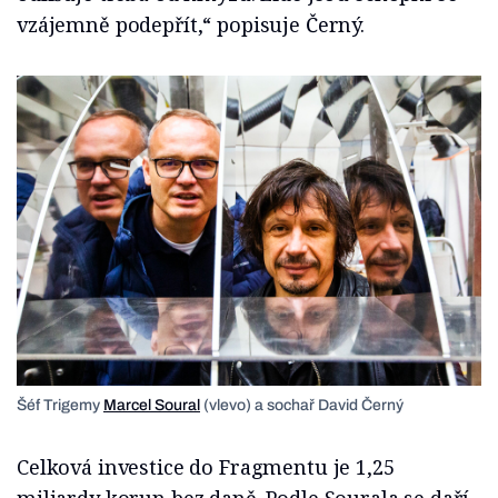
vzájemně podepřít,“ popisuje Černý.
Šéf Trigemy
Marcel Soural
(vlevo) a sochař David Černý
Celková investice do Fragmentu je 1,25
miliardy korun bez daně. Podle Sourala se daří