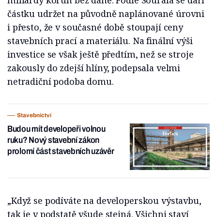
částku udržet na původně naplánované úrovni
i přesto, že v současné době stoupají ceny
stavebních prací a materiálu. Na finální výši
investice se však ještě předtím, než se stroje
zakously do zdejší hlíny, podepsala velmi
netradiční podoba domu.
Stavebnictví
Budou mít developeři volnou
ruku? Nový stavební zákon
prolomí část stavebních uzávěr
„Když se podíváte na developerskou výstavbu,
tak je v podstatě všude stejná. Všichni staví