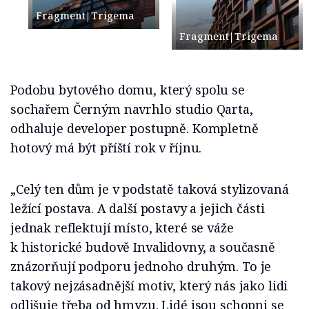
Fragment|Trigema
Fragment|Trigema
Podobu bytového domu, který spolu se
sochařem Černým navrhlo studio Qarta,
odhaluje developer postupně. Kompletně
hotový má být příští rok v říjnu.
„Celý ten dům je v podstatě taková stylizovaná
ležící postava. A další postavy a jejich části
jednak reflektují místo, které se váže
k historické budově Invalidovny, a současně
znázorňují podporu jednoho druhým. To je
takový nejzásadnější motiv, který nás jako lidi
odlišuje třeba od hmyzu. Lidé jsou schopni se