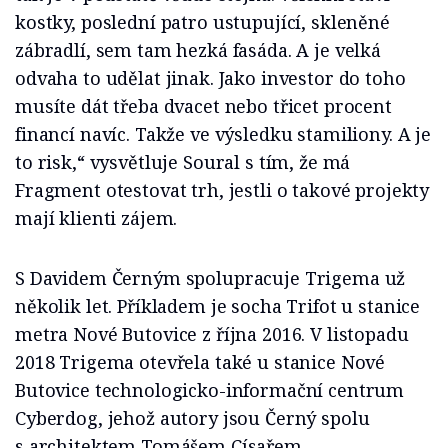
kostky, poslední patro ustupující, skleněné
zábradlí, sem tam hezká fasáda. A je velká
odvaha to udělat jinak. Jako investor do toho
musíte dát třeba dvacet nebo třicet procent
financí navíc. Takže ve výsledku stamiliony. A je
to risk,“ vysvětluje Soural s tím, že má
Fragment otestovat trh, jestli o takové projekty
mají klienti zájem.
S Davidem Černým spolupracuje Trigema už
několik let. Příkladem je socha Trifot u stanice
metra Nové Butovice z října 2016. V listopadu
2018 Trigema otevřela také u stanice Nové
Butovice technologicko-informační centrum
Cyberdog, jehož autory jsou Černý spolu
s architektem Tomášem Císařem.