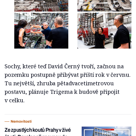
Sochy, které teď David Černý tvoří, začnou na
pozemku postupně přibývat příští rok v červnu.
Tu největší, zhruba pětadvacetimetrovou
postavu, plánuje Trigema k budově připojit
v celku.
Nemovitosti
Ze zpustlých koutů Prahy v živé