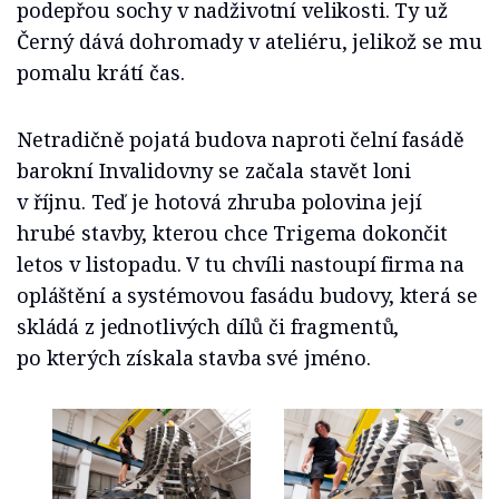
podepřou sochy v nadživotní velikosti. Ty už
Černý dává dohromady v ateliéru, jelikož se mu
pomalu krátí čas.
Netradičně pojatá budova naproti čelní fasádě
barokní Invalidovny se začala stavět loni
v říjnu. Teď je hotová zhruba polovina její
hrubé stavby, kterou chce Trigema dokončit
letos v listopadu. V tu chvíli nastoupí firma na
opláštění a systémovou fasádu budovy, která se
skládá z jednotlivých dílů či fragmentů,
po kterých získala stavba své jméno.