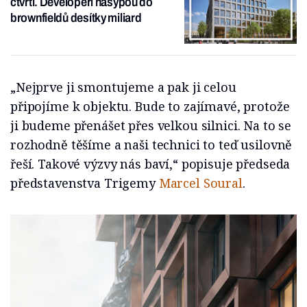
čtvrti. Developeři nasypou do
brownfieldů desítky miliard
„Nejprve ji smontujeme a pak ji celou
připojíme k objektu. Bude to zajímavé, protože
ji budeme přenášet přes velkou silnici. Na to se
rozhodně těšíme a naši technici to teď usilovně
řeší. Takové výzvy nás baví,“ popisuje předseda
představenstva Trigemy
Marcel Soural
.