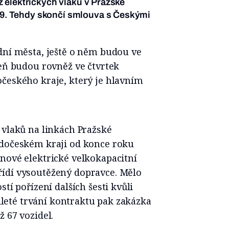
oz elektrických vlaků v Pražské
29. Tehdy skončí smlouva s Českými
dní města, ještě o něm budou ve
veň budou rovněž ve čtvrtek
očeského kraje, který je hlavním
 vlaků na linkách Pražské
edočeském kraji od konce roku
nové elektrické velkokapacitní
ídí vysoutěžený dopravce. Mělo
tí pořízení dalších šesti kvůli
tileté trvání kontraktu pak zakázka
 67 vozidel.