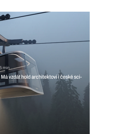
in
cem by byly letenky levnější, říká šéf