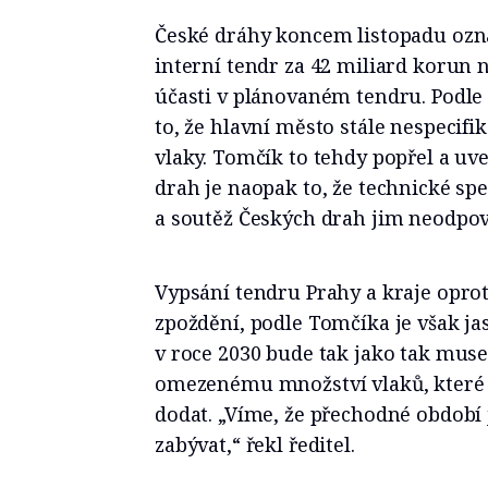
České dráhy koncem listopadu ozná
interní tendr za 42 miliard korun n
účasti v plánovaném tendru. Podle
to, že hlavní město stále nespecif
vlaky. Tomčík to tehdy popřel a uv
drah je naopak to, že technické spe
a soutěž Českých drah jim neodpov
Vypsání tendru Prahy a kraje opr
zpoždění, podle Tomčíka je však j
v roce 2030 bude tak jako tak muset
omezenému množství vlaků, které 
dodat. „Víme, že přechodné období 
zabývat,“ řekl ředitel.