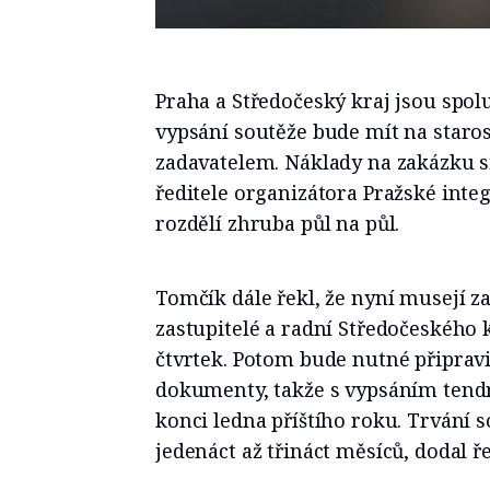
Praha a Středočeský kraj jsou spol
vypsání soutěže bude mít na starost
zadavatelem. Náklady na zakázku si
ředitele organizátora Pražské int
rozdělí zhruba půl na půl.
Tomčík dále řekl, že nyní musejí za
zastupitelé a radní Středočeského k
čtvrtek. Potom bude nutné připrav
dokumenty, takže s vypsáním tendru
konci ledna příštího roku. Trvání 
jedenáct až třináct měsíců, dodal ře