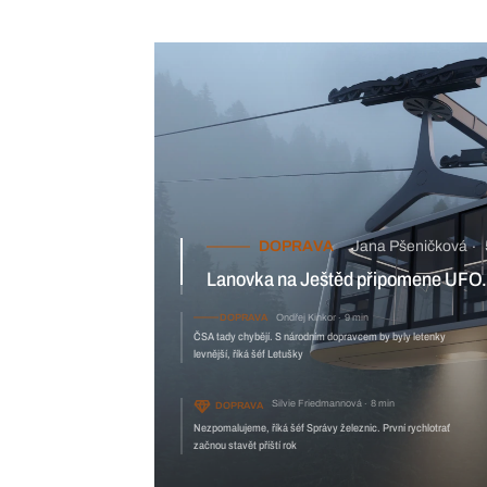
DOPRAVA
Jana Pšeničková
5 min
Lanovka na Ještěd připomene UFO. Má vzdát hold architektovi
i české sci-fi
DOPRAVA
Ondřej Kinkor
9 m
ČSA tady chybějí. S národním doprav
Letušky
Silvie Friedmannová
8 min
DOPRAVA
Nezpomalujeme, říká šéf Správy železnic. První rychlotrať
začnou stavět příští rok