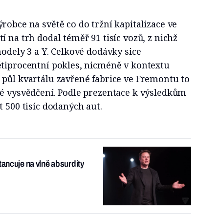
robce na světě co do tržní kapitalizace ve
í na trh dodal téměř 91 tisíc vozů, z nichž
modely 3 a Y. Celkové dodávky sice
ětiprocentní pokles, nicméně v kontextu
 půl kvartálu zavřené fabrice ve Fremontu to
né vysvědčení. Podle prezentace k výsledkům
t 500 tisíc dodaných aut.
tancuje na vlně absurdity