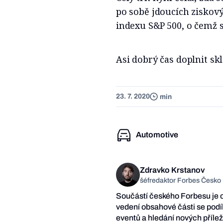
po sobě jdoucích ziskový
indexu S&P 500, o čemž s
Asi dobrý čas doplnit s
23. 7. 2020
min
Automotive
Zdravko Krstanov
šéfredaktor Forbes Česko
Součástí českého Forbesu je 
vedení obsahové části se podí
eventů a hledání nových příle