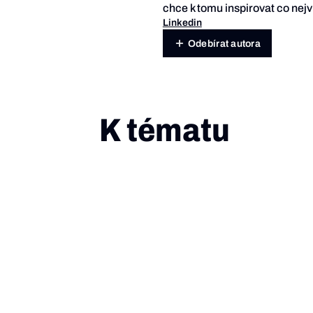
chce k tomu inspirovat co nejví
Linkedin
Odebírat autora
K tématu