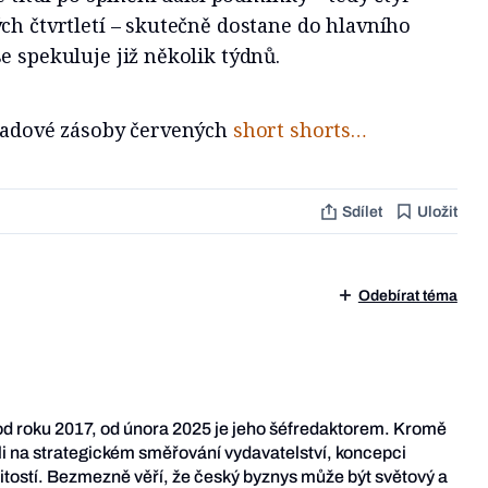
ch čtvrtletí – skutečně dostane do hlavního
e spekuluje již několik týdnů.
kladové zásoby červených
short shorts…
Sdílet
Uložit
Odebírat téma
od roku 2017, od února 2025 je jeho šéfredaktorem. Kromě
li na strategickém směřování vydavatelství, koncepci
žitostí. Bezmezně věří, že český byznys může být světový a