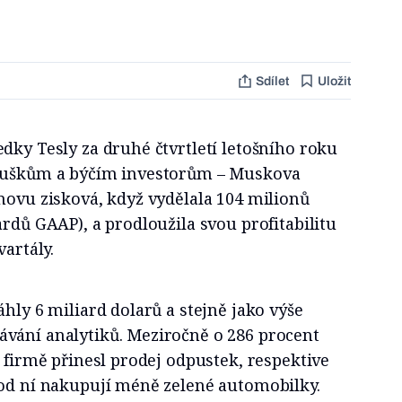
Sdílet
Uložit
dky Tesly za druhé čtvrtletí letošního roku
nouškům a býčím investorům – Muskova
novu zisková, když vydělala 104 milionů
ardů GAAP), a prodloužila svou profitabilitu
vartály.
áhly 6 miliard dolarů a stejně jako výše
vání analytiků. Meziročně o 286 procent
, firmě přinesl prodej odpustek, respektive
 od ní nakupují méně zelené automobilky.