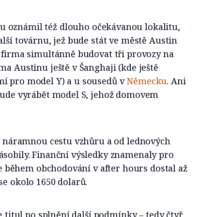
 oznámil též dlouho očekávanou lokalitu,
alší továrnu, jež bude stát ve městě Austin
e firma simultánně budovat tři provozy na
ma Austinu ještě v Šanghaji (kde ještě
í pro model Y) a u sousedů v
Německu
. Ani
ebude vyrábět model S, jehož domovem
ají náramnou cestu vzhůru a od lednových
ásobily. Finanční výsledky znamenaly pro
 se během obchodování v after hours dostal až
se okolo 1650 dolarů.
e titul po splnění další podmínky – tedy čtyř