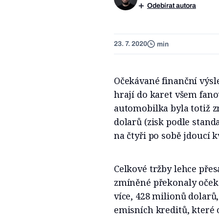
Odebírat autora
23. 7. 2020
min
Očekávané finanční výsle
hrají do karet všem fa
automobilka byla totiž z
dolarů (zisk podle stand
na čtyři po sobě jdoucí k
Celkové tržby lehce přes
zmíněné překonaly očeká
více, 428 milionů dolarů
emisních kreditů, které