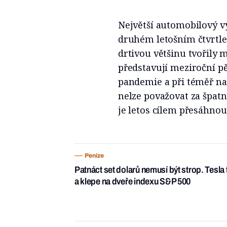
Největší automobilový vý
druhém letošním čtvrtlet
drtivou většinu tvořily 
představují meziroční p
pandemie a při téměř na
nelze považovat za špat
je letos cílem přesáhnou
Peníze
Patnáct set dolarů nemusí být strop. Tesla 
a klepe na dveře indexu S&P 500