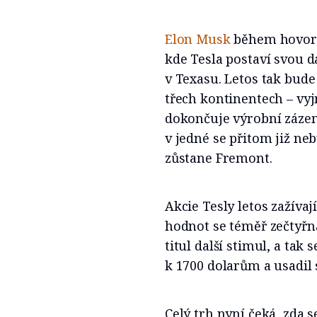
Elon Musk
během hovoru
kde Tesla postaví svou d
v Texasu. Letos tak bud
třech kontinentech – vyj
dokončuje výrobní zázem
v jedné se přitom již n
zůstane Fremont.
Akcie Tesly letos zažív
hodnot se téměř zečtyřn
titul další stimul, a tak
k 1700 dolarům a usadil 
Celý trh nyní čeká, zda s