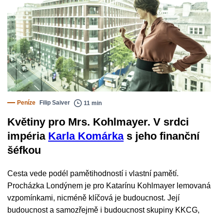
Peníze
Filip Saiver
11 min
Květiny pro Mrs. Kohlmayer. V srdci
impéria
Karla Komárka
s jeho finanční
šéfkou
Cesta vede podél pamětihodností i vlastní pamětí.
Procházka Londýnem je pro Katarínu Kohlmayer lemovaná
vzpomínkami, nicméně klíčová je budoucnost. Její
budoucnost a samozřejmě i budoucnost skupiny KKCG,