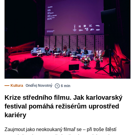
Kultura
Ondřej Novotný
6 min
Krize středního filmu. Jak karlovarský
festival pomáhá režisérům uprostřed
kariéry
Zaujmout jako neokoukaný filmař se – při troše štěstí