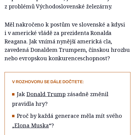
z problémů Východoslovenské železárny.
Měl nakročeno k postům ve slovenské a kdysi
i v americké vládě za prezidenta Ronalda
Reagana. Jak vnímá nynější americká cla,
zavedená Donaldem Trumpem, čínskou hrozbu
nebo evropskou konkurenceschopnost?
V ROZHOVORU SE DÁLE DOČTETE:
Jak
Donald Trump
zásadně změnil
pravidla hry?
Proč by každá generace měla mít svého
„
Elona Muska
“?