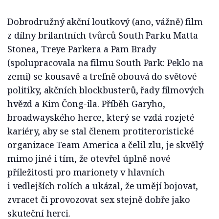
Dobrodružný akční loutkový (ano, vážně) film
z dílny brilantních tvůrců South Parku Matta
Stonea, Treye Parkera a Pam Brady
(spolupracovala na filmu South Park: Peklo na
zemi) se kousavě a trefně obouvá do světové
politiky, akčních blockbusterů, řady filmových
hvězd a Kim Čong-ila. Příběh Garyho,
broadwayského herce, který se vzdá rozjeté
kariéry, aby se stal členem protiteroristické
organizace Team America a čelil zlu, je skvělý
mimo jiné i tím, že otevřel úplně nové
příležitosti pro marionety v hlavních
i vedlejších rolích a ukázal, že umějí bojovat,
zvracet či provozovat sex stejně dobře jako
skuteční herci.