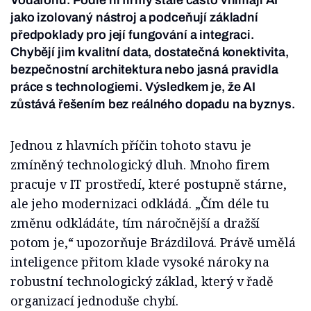
Vodafonu. Podle ní firmy stále často vnímají AI
jako izolovaný nástroj a podceňují základní
předpoklady pro její fungování a integraci.
Chybějí jim kvalitní data, dostatečná konektivita,
bezpečnostní architektura nebo jasná pravidla
práce s technologiemi. Výsledkem je, že AI
zůstává řešením bez reálného dopadu na byznys.
Jednou z hlavních příčin tohoto stavu je
zmíněný technologický dluh. Mnoho firem
pracuje v IT prostředí, které postupně stárne,
ale jeho modernizaci odkládá. „Čím déle tu
změnu odkládáte, tím náročnější a dražší
potom je,“ upozorňuje Brázdilová. Právě umělá
inteligence přitom klade vysoké nároky na
robustní technologický základ, který v řadě
organizací jednoduše chybí.