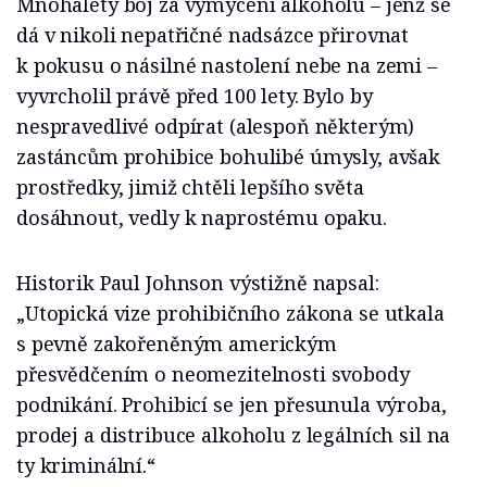
Mnohaletý boj za vymýcení alkoholu – jenž se
dá v nikoli nepatřičné nadsázce přirovnat
k pokusu o násilné nastolení nebe na zemi –
vyvrcholil právě před 100 lety. Bylo by
nespravedlivé odpírat (alespoň některým)
zastáncům prohibice bohulibé úmysly, avšak
prostředky, jimiž chtěli lepšího světa
dosáhnout, vedly k naprostému opaku.
Historik Paul Johnson výstižně napsal:
„Utopická vize prohibičního zákona se utkala
s pevně zakořeněným americkým
přesvědčením o neomezitelnosti svobody
podnikání. Prohibicí se jen přesunula výroba,
prodej a distribuce alkoholu z legálních sil na
ty kriminální.“