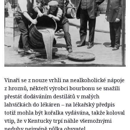
Vinaři se z nouze vrhli na nealkoholické nápoje
z hroznů, někteří výrobci bourbonu se snažili
přestát dodáváním destilátů v malých
lahvičkách do lékáren – na lékařský předpis
totiž mohla být kořalka vydávána, takže koloval
vtip, že v Kentucky trpí náhle všemožnými
neduhy nejméně půlka obyvatel…