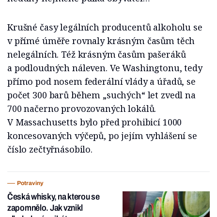
Krušné časy legálních producentů alkoholu se
v přímé úměře rovnaly krásným časům těch
nelegálních. Též krásným časům pašeráků
a podloudných náleven. Ve Washingtonu, tedy
přímo pod nosem federální vlády a úřadů, se
počet 300 barů během „suchých“ let zvedl na
700 načerno provozovaných lokálů.
V Massachusetts bylo před prohibicí 1000
koncesovaných výčepů, po jejím vyhlášení se
číslo zečtyřnásobilo.
Potraviny
Česká whisky, na kterou se
zapomnělo. Jak vznikl