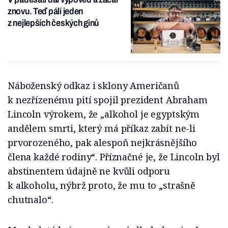
znovu. Teď pálí jeden
z nejlepších českých ginů
Náboženský odkaz i sklony Američanů
k nezřízenému pití spojil prezident Abraham
Lincoln výrokem, že „alkohol je egyptským
andělem smrti, který má příkaz zabít ne-li
prvorozeného, pak alespoň nejkrásnějšího
člena každé rodiny“. Příznačné je, že Lincoln byl
abstinentem údajně ne kvůli odporu
k alkoholu, nýbrž proto, že mu to „strašně
chutnalo“.