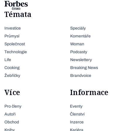
Témata
Investice
Speciály
Průmysl
Komentáře
Společnost
Woman
Technologie
Podcasty
Life
Newslettery
Cooking
Breaking News
Žebříčky
Brandvoice
Více
Informace
Pro členy
Eventy
Autoři
Členství
Obchod
Inzerce
Knihy
Kariéra