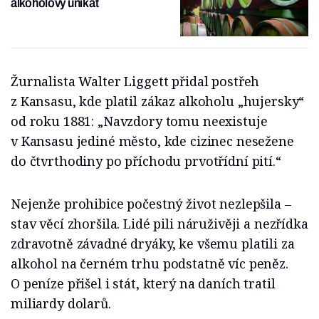
alkoholový unikát
Žurnalista Walter Liggett přidal postřeh
z Kansasu, kde platil zákaz alkoholu „hujersky“
od roku 1881: „Navzdory tomu neexistuje
v Kansasu jediné město, kde cizinec nesežene
do čtvrthodiny po příchodu prvotřídní pití.“
Nejenže prohibice počestný život nezlepšila –
stav věcí zhoršila. Lidé pili náruživěji a nezřídka
zdravotně závadné dryáky, ke všemu platili za
alkohol na černém trhu podstatně víc peněz.
O peníze přišel i stát, který na daních tratil
miliardy dolarů.