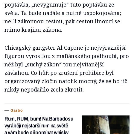
poptávka, „nevygumuje“ tuto poptávku ze
světa. Ta bude nadále a nutně uspokojována;
ne-li zákonnou cestou, pak cestou linoucí se
mimo krajinu zákona.
Chicagský gangster Al Capone je nejvýraznější
figurou vyrostlou z mafiánského podhoubí, pro
něž byl „suchý zákon“ tou nejvítanější
závlahou. Co hůř: po zrušení prohibice byl
organizovaný zločin natolik mocný, že se ho již
nikdy nepodařilo zcela zkrotit.
Gastro
Rum, RUM, bum! Na Barbadosu
vyrábějí nejstarší rum na světě
a vám bude připomínat whisky