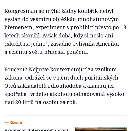
Kongresman se mýlil: žádný kolibřík nebyl
vyslán do vesmíru obtěžkán mnohatunovým
břemenem, experiment s prohibicí přesto po 13
letech skončil. Avšak doba, kdy si nešlo ani
„skočit na jedno“, zásadně ovlivnila Ameriku
a celému světu přinesla poučení.
Poučení? Nejprve kontext stojící za vznikem
zákona. Odrážel se v něm duch puritánských
Otců zakladatelů i dlouhodobá a alarmující
spotřeba tvrdého alkoholu odhadovaná vysoko
nad 20 litrů na osobu za rok.
Gastro
V padesáti dal výpověď a začal