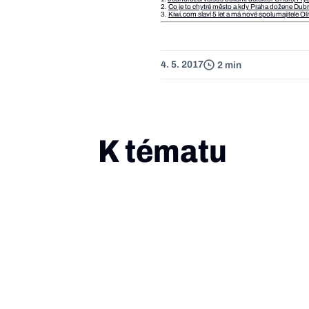
2.
Co je to chytré město a kdy Praha dožene Dubrov
3.
Kiwi.com slaví 5 let a má nové spolumajitele Ol
4. 5. 2017
2 min
K tématu