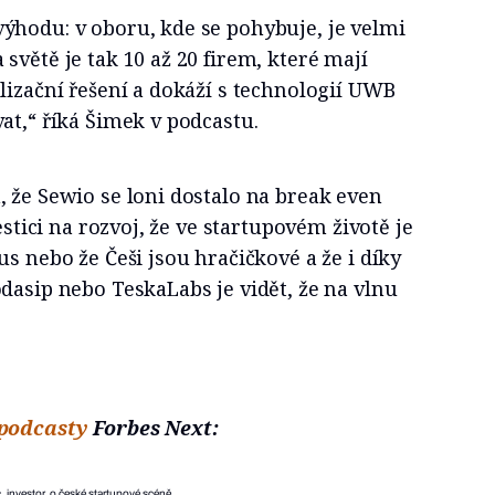
ýhodu: v oboru, kde se pohybuje, je velmi
světě je tak 10 až 20 firem, které mají
lizační řešení a dokáží s technologií UWB
at,“ říká Šimek v podcastu.
 že Sewio se loni dostalo na break even
vestici na rozvoj, že ve startupovém životě je
us nebo že Češi jsou hračičkové a že i díky
dasip nebo TeskaLabs je vidět, že na vlnu
podcasty
Forbes Next:
, investor, o české startupové scéně