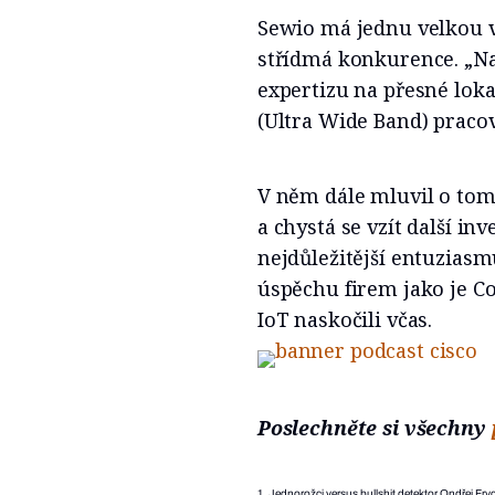
Sewio má jednu velkou v
střídmá konkurence. „Na 
expertizu na přesné loka
(Ultra Wide Band) pracov
V něm dále mluvil o tom,
a chystá se vzít další in
nejdůležitější entuziasm
úspěchu firem jako je Co
IoT naskočili včas.
Poslechněte si všechny
1.
Jednorožci versus bullshit detektor Ondřej Fryc