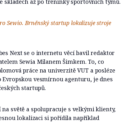
ve skladech až po tréninky sportovních týmů.
ro Sewio. Brněnský startup lokalizuje stroje
es Next se o internetu věcí bavil redaktor
datelem Sewia Milanem Šimkem. To, co
plomová práce na univerzitě VUT a posléze
o Evropskou vesmírnou agenturu, je dnes
českých startupů.
na světě a spolupracuje s velkými klienty,
esnou lokalizaci si pořídila například