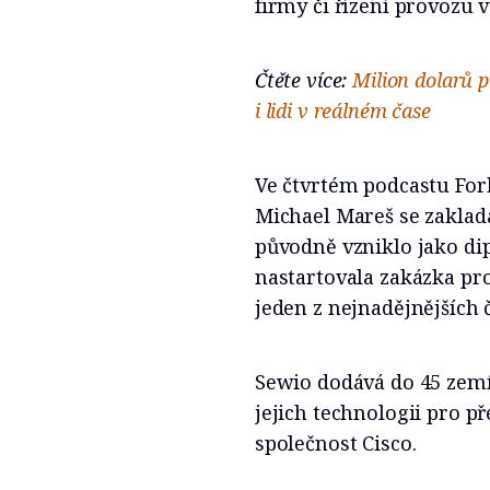
firmy či řízení provozu 
Čtěte více:
Milion dolarů p
i lidi v reálném čase
Ve čtvrtém podcastu Forb
Michael Mareš se zakla
původně vzniklo jako di
nastartovala zakázka pr
jeden z nejnadějnějších 
Sewio dodává do 45 zemí 
jejich technologii pro př
společnost Cisco.