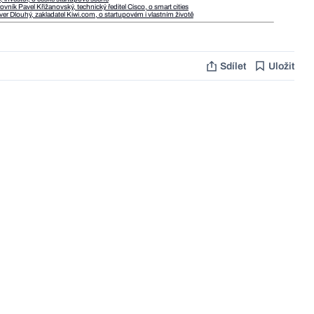
ník Pavel Křižanovský, technický ředitel Cisco, o smart cities
iver Dlouhý, zakladatel Kiwi.com, o startupovém i vlastním životě
Sdílet
Uložit