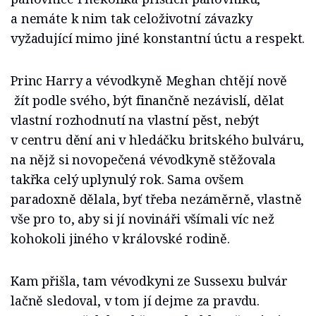
a nemáte k nim tak celoživotní závazky
vyžadující mimo jiné konstantní úctu a respekt.
Princ Harry a vévodkyně Meghan chtějí nově
žít podle svého, být finančně nezávislí, dělat
vlastní rozhodnutí na vlastní pěst, nebýt
v centru dění ani v hledáčku britského bulváru,
na nějž si novopečená vévodkyně stěžovala
takřka celý uplynulý rok. Sama ovšem
paradoxně dělala, byť třeba nezáměrně, vlastně
vše pro to, aby si jí novináři všímali víc než
kohokoli jiného v královské rodině.
Kam přišla, tam vévodkyni ze Sussexu bulvár
lačně sledoval, v tom jí dejme za pravdu.