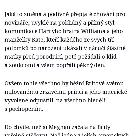
Jaká to změna a podivně přepjaté chování pro
novináře, uvyklé na poklidný a přímý styl
komunikace Harryho bratra Williama a jeho
manželky Kate, kteří každého ze svých tří
potomků po narození ukázali v náručí šťastné
matky před porodnicí, poté požádali o klid
a soukromí a všem popřáli pěkný den.
Ovšem tohle všechno by běžní Britové svému
milovanému zrzavému princi a jeho americké
vyvolené odpustili, na všechno hleděli
s pochopením.
Do chvíle, než si Meghan začala na Brity
veřejně stěžovat. Než jedna z jejích amerických