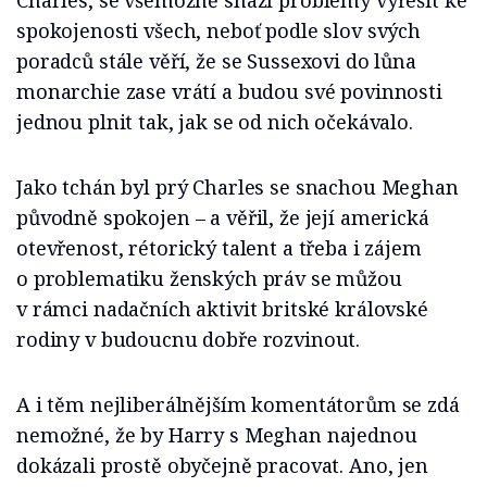
Charles, se všemožně snaží problémy vyřešit ke
spokojenosti všech, neboť podle slov svých
poradců stále věří, že se Sussexovi do lůna
monarchie zase vrátí a budou své povinnosti
jednou plnit tak, jak se od nich očekávalo.
Jako tchán byl prý Charles se snachou Meghan
původně spokojen – a věřil, že její americká
otevřenost, rétorický talent a třeba i zájem
o problematiku ženských práv se můžou
v rámci nadačních aktivit britské královské
rodiny v budoucnu dobře rozvinout.
A i těm nejliberálnějším komentátorům se zdá
nemožné, že by Harry s Meghan najednou
dokázali prostě obyčejně pracovat. Ano, jen