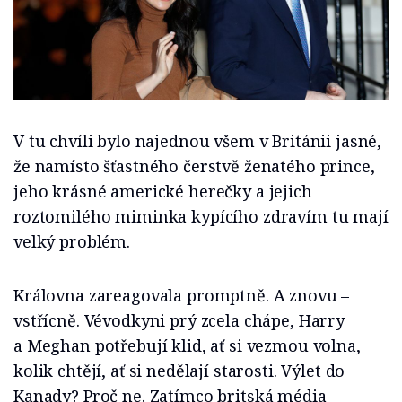
V tu chvíli bylo najednou všem v Británii jasné,
že namísto šťastného čerstvě ženatého prince,
jeho krásné americké herečky a jejich
roztomilého miminka kypícího zdravím tu mají
velký problém.
Královna zareagovala promptně. A znovu –
vstřícně. Vévodkyni prý zcela chápe, Harry
a Meghan potřebují klid, ať si vezmou volna,
kolik chtějí, ať si nedělají starosti. Výlet do
Kanady? Proč ne. Zatímco britská média