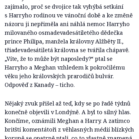
zajímalo, proč se dvojice tak vyhýbá setkání
s Harryho rodinou ve vánoční době a ke změně
názoru ji nepřiměla ani náhlá nemoc Harryho
milovaného osmadevadesátiletého dědečka
prince Philipa, manžela královny Alžběty II.,
třiadevadesátiletá královna se tvářila chápavě.
„Víte, že to může být naposledy?“ ptal se
Harryho a Meghan vzhledem k pokročilému
věku jeho královských prarodičů bulvár.
Odpověď z Kanady – ticho.
Nějaký zvuk přišel až teď, kdy se po řadě týdnů
konečně objevili v Londýně. A byl to silný hlas.
Končíme, oznámili Meghan a Harry. A zatímco
britští komentátoři z věhlasných médií blízkých
koruně se opatrně ptali, co to vlastně znamená,