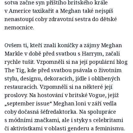
sotva začne syn příštího britského krále
v Americe taxikařit a Meghan také nejspíš
nenastoupí coby zdravotní sestra do dětské
nemocnice.
Ovšem ti, kteří znali koníčky a zájmy Meghan
Markle v době před svatbou s Harrym, začali
rychle tušit. Vzpomněli si na její populární blog
The Tig, kde před svatbou psávala o životním
stylu, designu, dekoracích, jídle i oblíbených
restauracích. Vzpomněli si na některé její
proslovy. Na hostování v britské Vogue, jejíž
„september issue“ Meghan loni v září vedla
coby dočasná šéfredaktorka. Na spolupráce
s módními značkami, ale i styky s celebritami
či aktivistkami v oblasti genderu a feminismu.