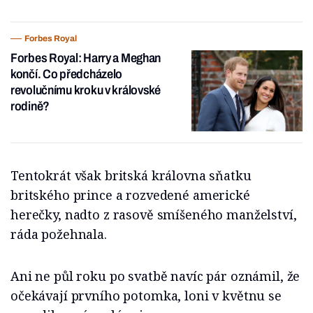
Forbes Royal
Forbes Royal: Harry a Meghan
končí. Co předcházelo
revolučnímu kroku v královské
rodině?
Tentokrát však britská královna sňatku
britského prince a rozvedené americké
herečky, nadto z rasově smíšeného manželství,
ráda požehnala.
Ani ne půl roku po svatbě navíc pár oznámil, že
očekávají prvního potomka, loni v květnu se