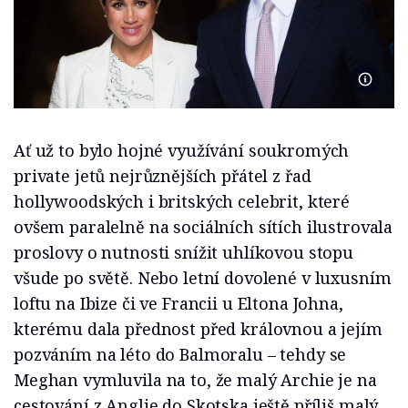
LONDON,
Ať už to bylo hojné využívání soukromých
private jetů nejrůznějších přátel z řad
hollywoodských i britských celebrit, které
ovšem paralelně na sociálních sítích ilustrovala
proslovy o nutnosti snížit uhlíkovou stopu
všude po světě. Nebo letní dovolené v luxusním
loftu na Ibize či ve Francii u Eltona Johna,
kterému dala přednost před královnou a jejím
pozváním na léto do Balmoralu – tehdy se
Meghan vymluvila na to, že malý Archie je na
cestování z Anglie do Skotska ještě příliš malý