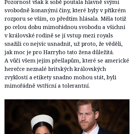
Pozornost však k sobě poutala hlavně svými
svobodně konanými činy, které byly v příkrém
rozporu se vším, co předtím hlásala. Měla totiž
po celou dobu mimořádnou svobodu a všichni
v královské rodině se jí vstup mezi royals
snažili co nejvíc usnadnit, už proto, že věděli,
jak moc je pro Harryho tato žena důležitá.
A vůči všem jejím přešlapům, které se americké
herečce neznalé britských královských
zvyklostí a etikety snadno mohou stát, byli
mimořádně vstřícní a tolerantní.