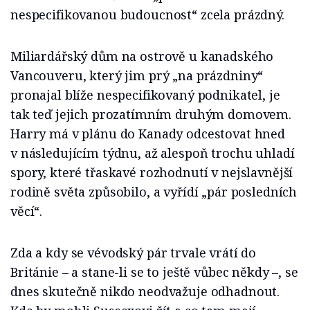
nespecifikovanou budoucnost“ zcela prázdný.
Miliardářský dům na ostrově u kanadského
Vancouveru, který jim prý „na prázdniny“
pronajal blíže nespecifikovaný podnikatel, je
tak teď jejich prozatímním druhým domovem.
Harry má v plánu do Kanady odcestovat hned
v následujícím týdnu, až alespoň trochu uhladí
spory, které třaskavé rozhodnutí v nejslavnější
rodině světa způsobilo, a vyřídí „pár posledních
věcí“.
Zda a kdy se vévodský pár trvale vrátí do
Británie – a stane-li se to ještě vůbec někdy –, se
dnes skutečně nikdo neodvažuje odhadnout.