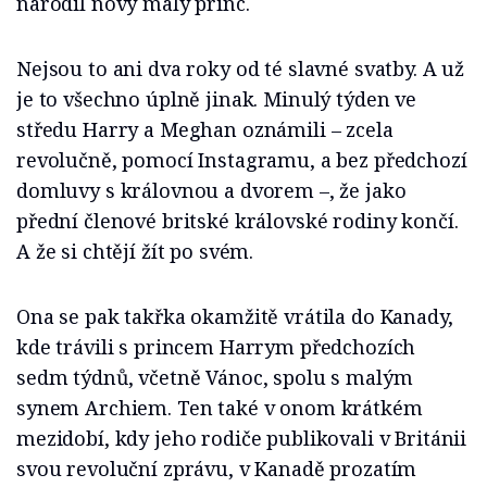
narodil nový malý princ.
Nejsou to ani dva roky od té slavné svatby. A už
je to všechno úplně jinak. Minulý týden ve
středu Harry a Meghan oznámili – zcela
revolučně, pomocí Instagramu, a bez předchozí
domluvy s královnou a dvorem –, že jako
přední členové britské královské rodiny končí.
A že si chtějí žít po svém.
Ona se pak takřka okamžitě vrátila do Kanady,
kde trávili s princem Harrym předchozích
sedm týdnů, včetně Vánoc, spolu s malým
synem Archiem. Ten také v onom krátkém
mezidobí, kdy jeho rodiče publikovali v Británii
svou revoluční zprávu, v Kanadě prozatím