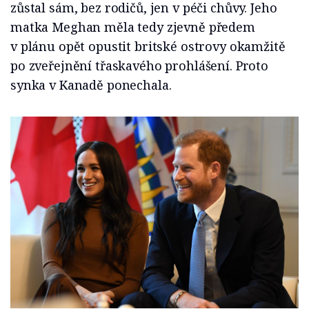
zůstal sám, bez rodičů, jen v péči chůvy. Jeho
matka Meghan měla tedy zjevně předem
v plánu opět opustit britské ostrovy okamžitě
po zveřejnění třaskavého prohlášení. Proto
synka v Kanadě ponechala.