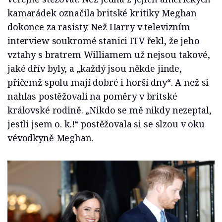
kamarádek označila britské kritiky Meghan
dokonce za rasisty. Než Harry v televizním
interview soukromé stanici ITV řekl, že jeho
vztahy s bratrem Williamem už nejsou takové,
jaké dřív byly, a „každý jsou někde jinde,
přičemž spolu mají dobré i horší dny“. A než si
nahlas postěžovali na poměry v britské
královské rodině. „Nikdo se mě nikdy nezeptal,
jestli jsem o. k.!“ postěžovala si se slzou v oku
vévodkyně Meghan.