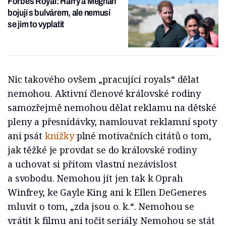
Forbes Royal: Harry a Meghan
bojují s bulvárem, ale nemusí
se jim to vyplatit
Nic takového ovšem „pracující royals“ dělat
nemohou. Aktivní členové královské rodiny
samozřejmě nemohou dělat reklamu na dětské
pleny a přesnídávky, namlouvat reklamní spoty
ani psát
knížky
plné motivačních citátů o tom,
jak těžké je provdat se do královské rodiny
a uchovat si přitom vlastní nezávislost
a svobodu. Nemohou jít jen tak k Oprah
Winfrey, ke Gayle King ani k Ellen DeGeneres
mluvit o tom, „zda jsou o. k.“. Nemohou se
vrátit k filmu ani točit seriály. Nemohou se stát