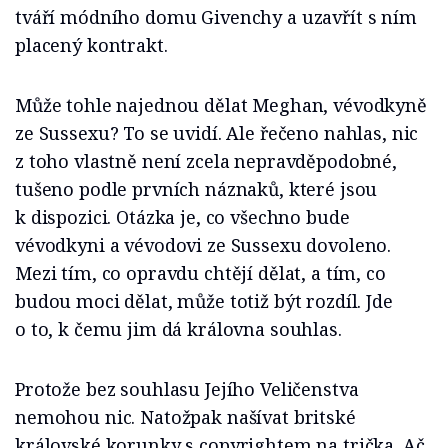
tváří módního domu Givenchy a uzavřít s ním
placený kontrakt.
Může tohle najednou dělat Meghan, vévodkyně
ze Sussexu? To se uvidí. Ale řečeno nahlas, nic
z toho vlastně není zcela nepravděpodobné,
tušeno podle prvních náznaků, které jsou
k dispozici. Otázka je, co všechno bude
vévodkyni a vévodovi ze Sussexu dovoleno.
Mezi tím, co opravdu chtějí dělat, a tím, co
budou moci dělat, může totiž být rozdíl. Jde
o to, k čemu jim dá královna souhlas.
Protože bez souhlasu Jejího Veličenstva
nemohou nic. Natožpak našívat britské
královské korunky s copyrightem na trička. Ač