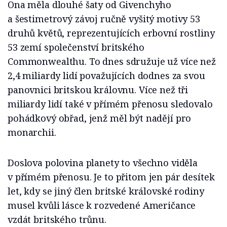
Ona měla dlouhé šaty od Givenchyho
a šestimetrový závoj ručně vyšitý motivy 53
druhů květů, reprezentujících erbovní rostliny
53 zemí společenství britského
Commonwealthu. To dnes sdružuje už více než
2,4 miliardy lidí považujících dodnes za svou
panovnici britskou královnu. Více než tři
miliardy lidí také v přímém přenosu sledovalo
pohádkový obřad, jenž měl být nadějí pro
monarchii.
Doslova polovina planety to všechno viděla
v přímém přenosu. Je to přitom jen pár desítek
let, kdy se jiný člen britské královské rodiny
musel kvůli lásce k rozvedené Američance
vzdát britského trůnu.