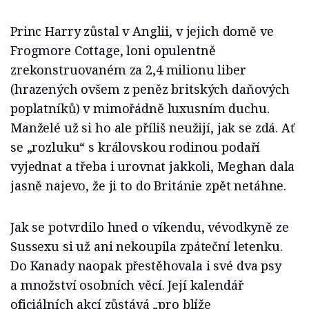
Princ Harry zůstal v Anglii, v jejich domě ve
Frogmore Cottage, loni opulentně
zrekonstruovaném za 2,4 milionu liber
(hrazených ovšem z peněz britských daňových
poplatníků) v mimořádně luxusním duchu.
Manželé už si ho ale příliš neužijí, jak se zdá. Ať
se „rozluku“ s královskou rodinou podaří
vyjednat a třeba i urovnat jakkoli, Meghan dala
jasně najevo, že ji to do Británie zpět netáhne.
Jak se potvrdilo hned o víkendu, vévodkyně ze
Sussexu si už ani nekoupila zpáteční letenku.
Do Kanady naopak přestěhovala i své dva psy
a množství osobních věcí. Její kalendář
oficiálních akcí zůstává „pro blíže