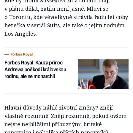
Kde by mohli Sussexovi žít a co tam mají
v plánu dělat, zatím není jasné. Mluví se
o Torontu, kde vévodkyně strávila řadu let coby
herečka v seriál Suits, ale také o jejím rodném
Los Angeles.
Forbes Royal
Forbes Royal: Kauza prince
Andrewa poškodí královskou
rodinu, ale ne monarchii
Hlavní důvody náhlé životní změny? Znějí
vlastně rozumně. Znějí rozumně, pokud ovšem
nejste nejbližšími příbuznými britské
panovnice i několika příštích panovníků,