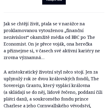
Jak se chtějí živit, ptala se v narážce na
proklamovanou vytouženou „finanční
nezávislost“ okamžitě média od BBC po The
Economist. On je přece voják, ona herečka
a přiznejme si, v časech své aktivní kariéry ne
zrovna významná…
A aristokratický životní styl něco stojí. Jen za
uplynulý rok ze dvou královských fondů, The
Sovereign Grantu, který vyplácí královna
(a skládají se do něj, lidově řečeno, poddaní čili
plátci daní), a soukromého fondu prince
Charlese a jeho Cornwallského vévodství,