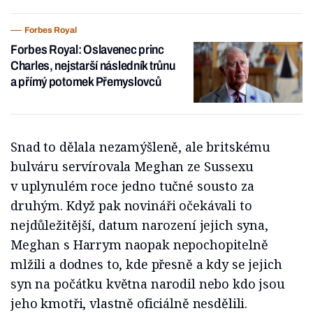
Forbes Royal
Forbes Royal: Oslavenec princ
Charles, nejstarší následník trůnu
a přímý potomek Přemyslovců
Snad to dělala nezamýšleně, ale britskému
bulváru servírovala Meghan ze Sussexu
v uplynulém roce jedno tučné sousto za
druhým. Když pak novináři očekávali to
nejdůležitější, datum narození jejich syna,
Meghan s Harrym naopak nepochopitelně
mlžili a dodnes to, kde přesně a kdy se jejich
syn na počátku května narodil nebo kdo jsou
jeho kmotři, vlastně oficiálně nesdělili.