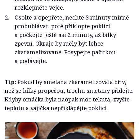
rozklepněte vejce.
Osolte a opepřete, nechte 3 minuty mírně
probublávat, poté přiklopte poklicí
a počkejte ještě asi 2 minuty, až bílky
zpevní. Okraje by měly být lehce
zkaramelizované. Posypejte pažitkou
a podávejte.
Tip:
Pokud by smetana zkaramelizovala dřív,
než se bílky propečou, trochu smetany přidejte.
Kdyby omáčka byla naopak moc tekutá, zvyšte
teplotu a vajíčka nepřiklápějte poklicí.