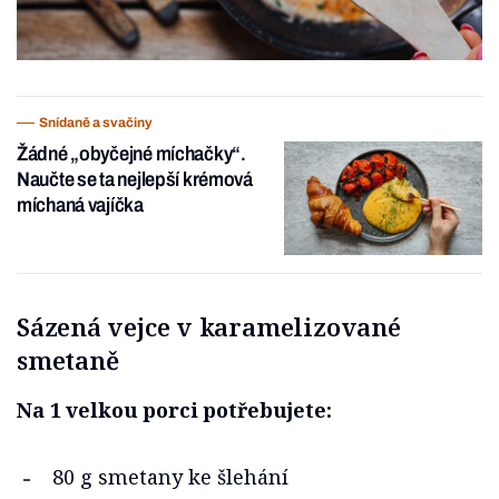
Snídaně a svačiny
Žádné „obyčejné míchačky“.
Naučte se ta nejlepší krémová
míchaná vajíčka
Sázená vejce v karamelizované
smetaně
Na 1 velkou porci potřebujete:
80 g smetany ke šlehání