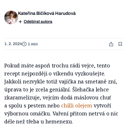
Kateřina Bičíková Harudová
Odebírat autora
1. 2. 2024
1 min
Pokud máte aspoň trochu rádi vejce, tento
recept nejpozději o víkendu vyzkoušejte.
Jakkoli nezvykle totiž vajíčka na smetaně zní,
úprava to je zcela geniální. Šlehačka lehce
zkaramelizuje, vejcím dodá máslovou chuť
a spolu s pestem nebo
chilli olejem
vytvoří
výbornou omáčku. Vaření přitom netrvá o nic
déle než třeba u hemenexu.