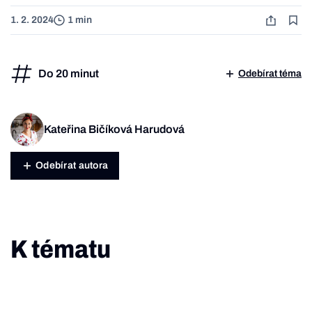
1. 2. 2024
1 min
Do 20 minut
Odebírat téma
Kateřina Bičíková Harudová
Odebírat autora
K tématu