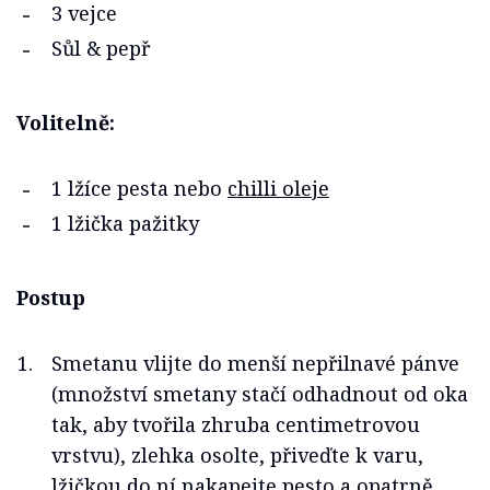
3 vejce
Sůl & pepř
Volitelně:
1 lžíce pesta nebo
chilli oleje
1 lžička pažitky
Postup
Smetanu vlijte do menší nepřilnavé pánve
(množství smetany stačí odhadnout od oka
tak, aby tvořila zhruba centimetrovou
vrstvu), zlehka osolte, přiveďte k varu,
lžičkou do ní nakapejte pesto a opatrně