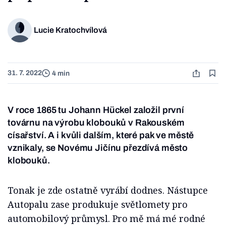
Lucie Kratochvílová
31. 7. 2022
4 min
V roce 1865 tu Johann Hückel založil první
továrnu na výrobu klobouků v Rakouském
císařství. A i kvůli dalším, které pak ve městě
vznikaly, se Novému Jičínu přezdívá město
klobouků.
Tonak je zde ostatně vyrábí dodnes. Nástupce
Autopalu zase produkuje světlomety pro
automobilový průmysl. Pro mě má mé rodné