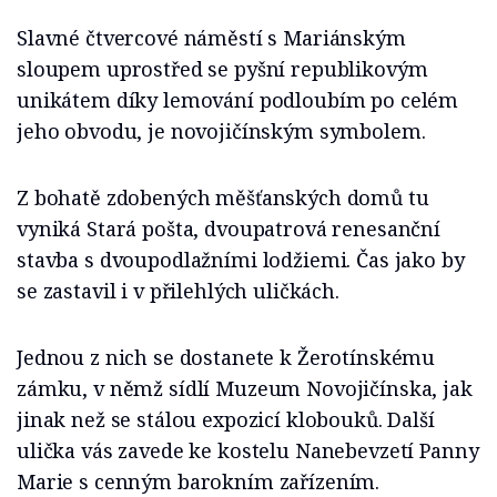
Slavné čtvercové náměstí s Mariánským
sloupem uprostřed se pyšní republikovým
unikátem díky lemování podloubím po celém
jeho obvodu, je novojičínským symbolem.
Z bohatě zdobených měšťanských domů tu
vyniká Stará pošta, dvoupatrová renesanční
stavba s dvoupodlažními lodžiemi. Čas jako by
se zastavil i v přilehlých uličkách.
Jednou z nich se dostanete k Žerotínskému
zámku, v němž sídlí Muzeum Novojičínska, jak
jinak než se stálou expozicí klobouků. Další
ulička vás zavede ke kostelu Nanebevzetí Panny
Marie s cenným barokním zařízením.