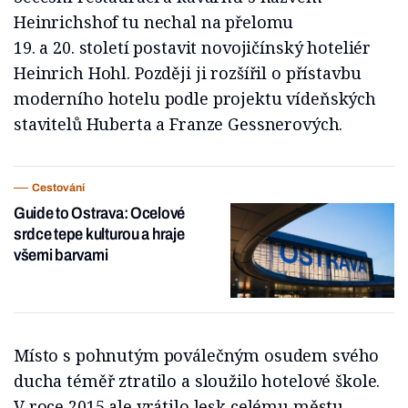
Heinrichshof tu nechal na přelomu
19. a 20. století postavit novojičínský hoteliér
Heinrich Hohl. Později ji rozšířil o přístavbu
moderního hotelu podle projektu vídeňských
stavitelů Huberta a Franze Gessnerových.
Cestování
Guide to Ostrava: Ocelové
srdce tepe kulturou a hraje
všemi barvami
Místo s pohnutým poválečným osudem svého
ducha téměř ztratilo a sloužilo hotelové škole.
V roce 2015 ale vrátilo lesk celému městu.