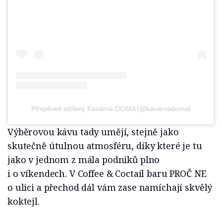
Příspěvek sdílený Kavárna DOMA (@kavarnadoma)
Výběrovou kávu tady umějí, stejně jako
skutečně útulnou atmosféru, díky které je tu
jako v jednom z mála podniků plno
i o víkendech. V Coffee & Coctail baru PROČ NE
o ulici a přechod dál vám zase namíchají skvělý
koktejl.