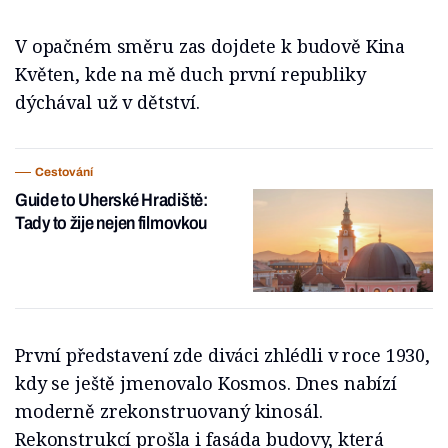
V opačném směru zas dojdete k budově Kina
Květen, kde na mě duch první republiky
dýchával už v dětství.
Cestování
Guide to Uherské Hradiště:
Tady to žije nejen filmovkou
První představení zde diváci zhlédli v roce 1930,
kdy se ještě jmenovalo Kosmos. Dnes nabízí
moderně zrekonstruovaný kinosál.
Rekonstrukcí prošla i fasáda budovy, která