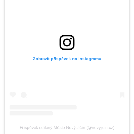
Zobrazit příspěvek na Instagramu
Příspěvek sdílený Město Nový Jičín (@novyjicin.cz)