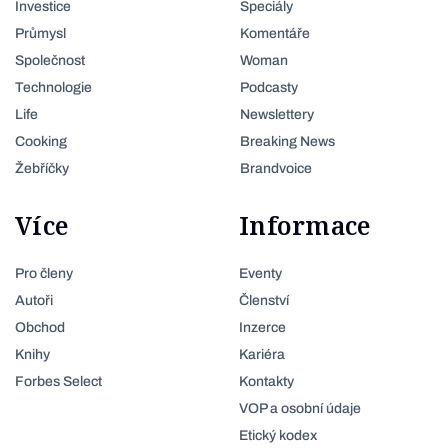
Investice
Speciály
Průmysl
Komentáře
Společnost
Woman
Technologie
Podcasty
Life
Newslettery
Cooking
Breaking News
Žebříčky
Brandvoice
Více
Informace
Pro členy
Eventy
Autoři
Členství
Obchod
Inzerce
Knihy
Kariéra
Forbes Select
Kontakty
VOP a osobní údaje
Etický kodex