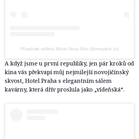
Příspěvek sdílený Město Nový Jičín (@novyjicin.cz)
A když jsme u první republiky, jen pár kroků od
kina vás překvapí můj nejmilejší novojičínský
skvost, Hotel Praha s elegantním sálem
kavárny, která dřív proslula jako „vídeňská“.