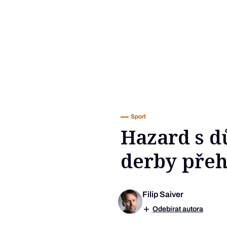
Sport
Hazard s d
derby přeh
Filip Saiver
Odebírat autora