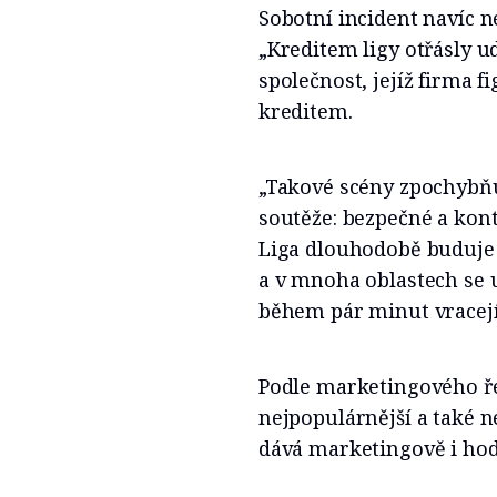
Sobotní incident navíc ne
„Kreditem ligy otřásly u
společnost, jejíž firma 
kreditem.
„Takové scény zpochybňu
soutěže: bezpečné a kont
Liga dlouhodobě buduje 
a v mnoha oblastech se u
během pár minut vracejí
Podle marketingového řed
nejpopulárnější a také n
dává marketingově i ho