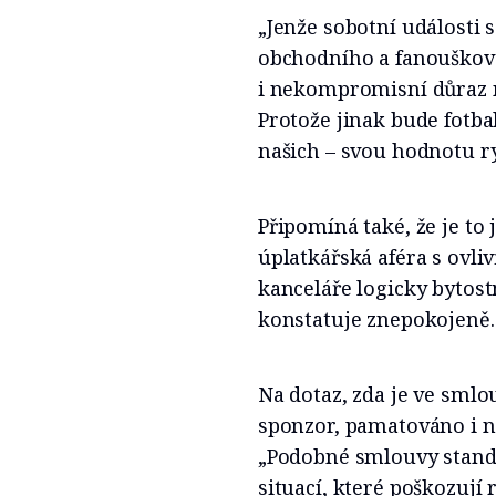
„Jenže sobotní události s
obchodního a fanouškovs
i nekompromisní důraz n
Protože jinak bude fotba
našich – svou hodnotu r
Připomíná také, že je to 
úplatkářská aféra s ovli
kanceláře logicky bytost
konstatuje znepokojeně.
Na dotaz, zda je ve smlo
sponzor, pamatováno i na
„Podobné smlouvy stand
situací, které poškozují 