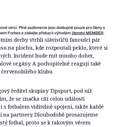
ukové verzi. Plné audioverze jsou dostupné pouze pro členy s
em Forbes a získejte přístup k výhodám
členství MEMBER
.
ním derby vtrhli slávističtí fanoušci pár
u na plochu, kde rozpoutali peklo, které si
ěných. Incident bude mít mnoho doher,
balové orgány. A pochopitelně reagují také
i červenobílého klubu.
ový ředitel skupiny Tipsport, pod níž
ím, že se značka cítí celou událostí
i s fotbalem viditelně spojeni, takže každé
 i na partnery. Dlouhodobě prosazujeme
stý fotbal, proto se k takovým věcem