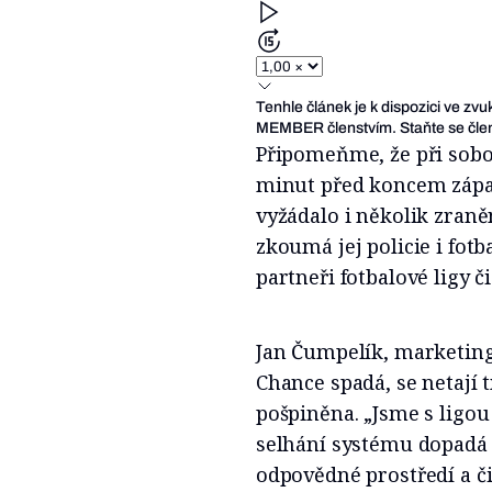
Tenhle článek je k dispozici ve zv
MEMBER členstvím. Staňte se člen
Připomeňme, že při sobot
minut před koncem zápas
vyžádalo i několik zran
zkoumá jej policie i fot
partneři fotbalové ligy č
Jan Čumpelík, marketing
Chance spadá, se netají t
pošpiněna. „Jsme s ligou 
selhání systému dopadá
odpovědné prostředí a či