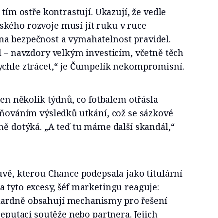
 tím ostře kontrastují. Ukazují, že vedle
kého rozvoje musí jít ruku v ruce
a bezpečnost a vymahatelnost pravidel.
l – navzdory velkým investicím, včetně těch
ychle ztrácet,“ je Čumpelík nekompromisní.
jen několik týdnů, co fotbalem otřásla
vňováním výsledků utkání, což se sázkové
ně dotýká. „A teď tu máme další skandál,“
uvě, kterou Chance podepsala jako titulární
 tyto excesy, šéf marketingu reaguje:
ardně obsahují mechanismy pro řešení
reputaci soutěže nebo partnera. Jejich