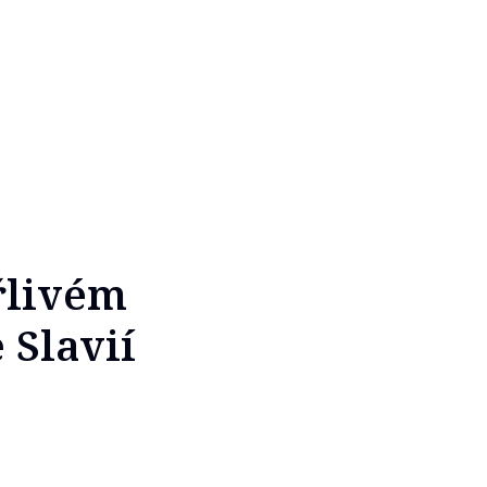
řlivém
 Slavií