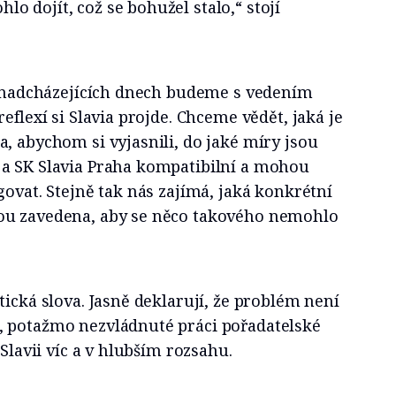
 dojít, což se bohužel stalo,“ stojí
„V nadcházejících dnech budeme s vedením
eflexí si Slavia projde. Chceme vědět, jaká je
, abychom si vyjasnili, do jaké míry jsou
a SK Slavia Praha kompatibilní a mohou
govat. Stejně tak nás zajímá, jaká konkrétní
ou zavedena, aby se něco takového nemohlo
tická slova. Jasně deklarují, že problém není
 potažmo nezvládnuté práci pořadatelské
 Slavii víc a v hlubším rozsahu.