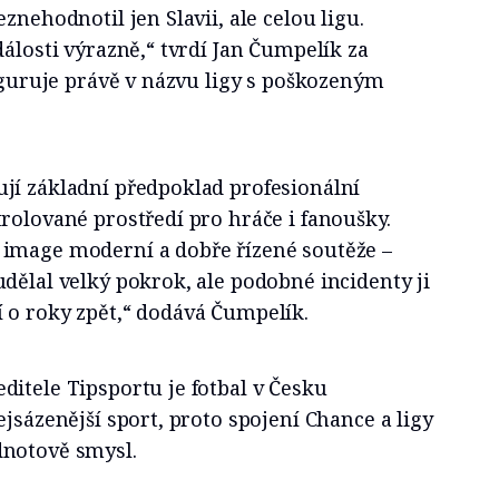
znehodnotil jen Slavii, ale celou ligu.
dálosti výrazně,“ tvrdí Jan Čumpelík za
figuruje právě v názvu ligy s poškozeným
jí základní předpoklad profesionální
rolované prostředí pro hráče i fanoušky.
image moderní a dobře řízené soutěže –
dělal velký pokrok, ale podobné incidenty ji
 o roky zpět,“ dodává Čumpelík.
itele Tipsportu je fotbal v Česku
ejsázenější sport, proto spojení Chance a ligy
dnotově smysl.