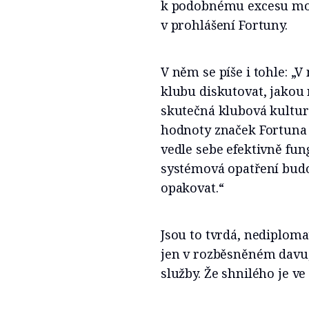
k podobnému excesu mohlo
v prohlášení Fortuny.
V něm se píše i tohle: 
klubu diskutovat, jakou r
skutečná klubová kultura
hodnoty značek Fortuna 
vedle sebe efektivně fun
systémová opatření bud
opakovat.“
Jsou to tvrdá, nediploma
jen v rozběsněném davu,
služby. Že shnilého je ve