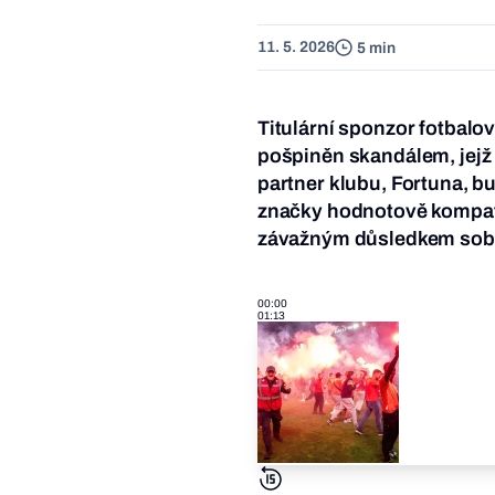
11. 5. 2026
5 min
Titulární sponzor fotbalov
pošpiněn skandálem, jejž 
partner klubu, Fortuna, b
značky hodnotově kompatib
závažným důsledkem sobot
00:00
01:13