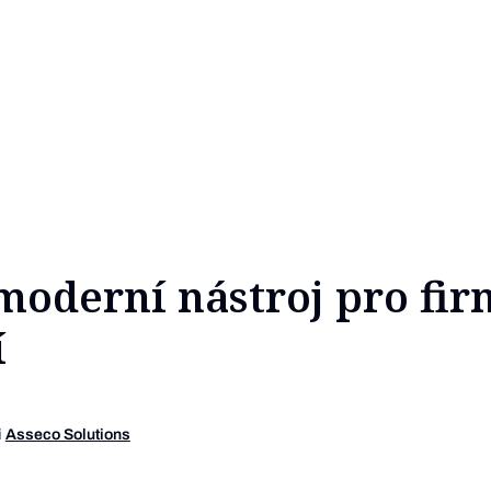
moderní nástroj pro fi
í
i
Asseco Solutions