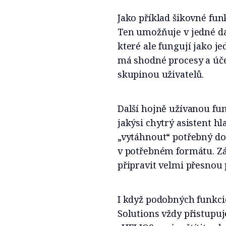
Jako příklad šikovné fu
Ten umožňuje v jedné da
které ale fungují jako j
má shodné procesy a úče
skupinou uživatelů.
Další hojně užívanou fun
jakýsi chytrý asistent 
„vytáhnout“ potřebný do
v potřebném formátu. Zár
připravit velmi přesnou
I když podobných funkci
Solutions vždy přistupu