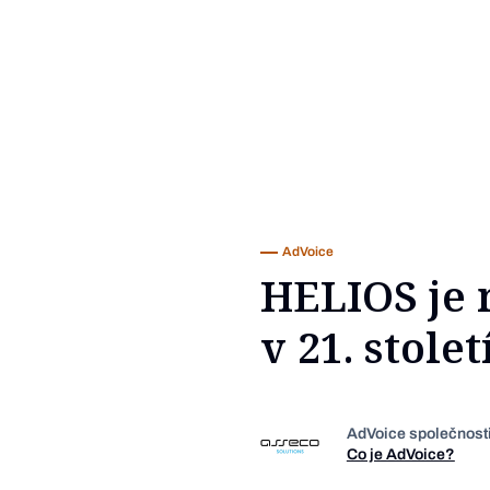
AdVoice
HELIOS je 
v 21. stolet
AdVoice společnost
Co je AdVoice?