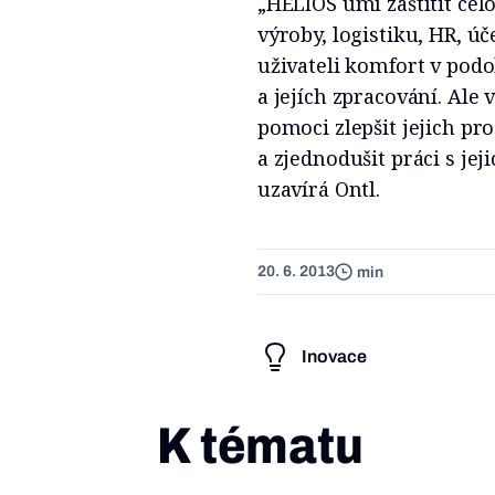
„HELIOS umí zaštítit cel
výroby, logistiku, HR, ú
uživateli komfort v pod
a jejích zpracování. Al
pomoci zlepšit jejich pro
a zjednodušit práci s jeji
uzavírá Ontl.
20. 6. 2013
min
Inovace
K tématu