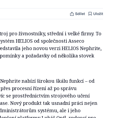
Sdílet
Uložit
oj pro živnostníky, střední i velké firmy. To
systém HELIOS od společnosti Asseco
ředstavila jeho novou verzi HELIOS Nephrite,
řipomínky a požadavky od několika stovek
Nephrite nabízí širokou škálu funkcí – od
 přes procesní řízení až po správu
íc se prostřednictvím strojového učení
čase. Nový produkt tak usnadní práci nejen
ministrátorům systému, ale i jeho
lepšení platformy Lukáš Ontl, vedoucí pro