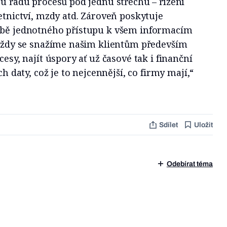
ou řadu procesů pod jednu střechu – řízení
četnictví, mzdy atd. Zároveň poskytuje
obě jednotného přístupu k všem informacím
e vždy se snažíme našim klientům především
cesy, najít úspory ať už časové tak i finanční
ch daty, což je to nejcennější, co firmy mají,“
Sdílet
Uložit
Odebírat téma