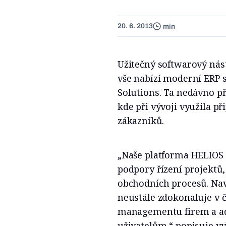
20. 6. 2013
min
Užitečný softwarový nástr
vše nabízí moderní ERP 
Solutions. Ta nedávno p
kde při vývoji využila p
zákazníků.
„Naše platforma HELIOS 
podpory řízení projektů,
obchodních procesů. Nav
neustále zdokonaluje v 
managementu firem a ad
uživatelům,“ popisuje vy