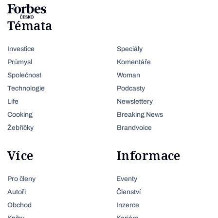
Témata
Investice
Speciály
Průmysl
Komentáře
Společnost
Woman
Technologie
Podcasty
Life
Newslettery
Cooking
Breaking News
Žebříčky
Brandvoice
Více
Informace
Pro členy
Eventy
Autoři
Členství
Obchod
Inzerce