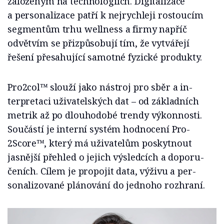
založeným na technologiích. Digitalizace
a personalizace patří k nej­rychleji rostoucím
segmentům trhu wellness a firmy napříč
odvětvím se přizpů­sobují tím, že vytvářejí
řešení přesahující samotné fyzické produkty.
Pro2col™ slouží jako nástroj pro sběr a in­
terpretaci uživatelských dat – od základních
metrik až po dlouhodobé trendy výkonnosti.
Součástí je interní systém hodnocení Pro­
2Score™, který má uživatelům poskytnout
jasnější přehled o jejich výsledcích a doporu­
čeních. Cílem je propojit data, výživu a per­
sonalizované plánování do jednoho rozhraní.