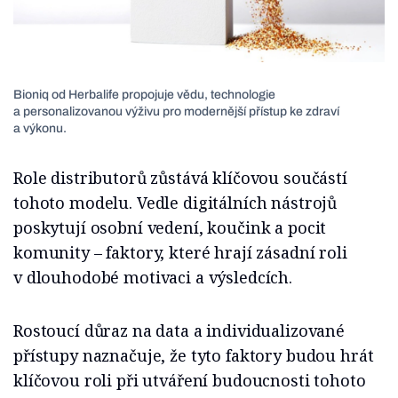
Bioniq od Herbalife propojuje vědu, tech­nologie
a personalizovanou výživu pro modernější přístup ke zdraví
a výkonu.
Role distributorů zůstává klíčovou sou­částí
tohoto modelu. Vedle digitálních nástrojů
poskytují osobní vedení, kou­čink a pocit
komunity – faktory, které hrají zásadní roli
v dlouhodobé motivaci a výsledcích.
Rostoucí důraz na data a individualizo­vané
přístupy naznačuje, že tyto faktory budou hrát
klíčovou roli při utváření bu­doucnosti tohoto