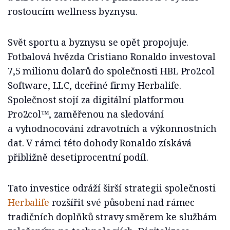
rostoucím wellness byznysu.
Svět sportu a byznysu se opět propojuje.
Fotbalová hvězda Cristiano Ronaldo in­vestoval
7,5 milionu dolarů do společnosti HBL Pro2col
Software, LLC, dceřiné firmy Herbalife.
Společnost stojí za digitální platformou
Pro2col™, zaměřenou na sle­dování
a vyhodnocování zdravotních a vý­konnostních
dat. V rámci této dohody Ro­naldo získává
přibližně desetiprocentní podíl.
Tato investice odráží širší strategii společ­nosti
Herbalife
rozšířit své působení nad rámec
tradičních doplňků stravy směrem ke službám