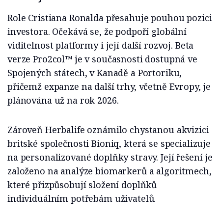
Role Cristiana Ronalda přesahuje pouhou pozici
investora. Očekává se, že podpoří glo­bální
viditelnost platformy i její další rozvoj. Beta
verze Pro2col™ je v současnosti dostup­ná ve
Spojených státech, v Kanadě a Porto­riku,
přičemž expanze na další trhy, včetně Evropy, je
plánována už na rok 2026.
Zároveň Herbalife oznámilo chystanou akvi­zici
britské společnosti Bioniq, která se spe­cializuje
na personalizované doplňky stravy. Její řešení je
založeno na analýze biomarkerů a algoritmech,
které přizpů­sobují složení doplňků
individuálním potřebám uživatelů.