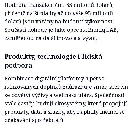
Hodnota transakce činí 55 milionů do­larů,
přičemž další platby až do výše 95 milionů
dolarů jsou vázány na bu­doucí výkonnost.
Součástí dohody je také opce na Bioniq LAB,
zaměřenou na další inovace a vývoj.
P
rodukty, technologie i lidská
podpora
Kombinace digitální platformy a perso­
nalizovaných doplňků zdůrazňuje směr, kterým
se odvětví výživy a wellness ubí­rá. Společnosti
stále častěji budují eko­systémy, které propojují
produkty, data a služby, aby naplnily měnící se
očekávání spotřebitelů.