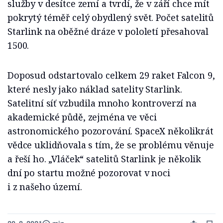
služby v desítce zemí a tvrdí, že v září chce mít
pokrytý téměř celý obydlený svět. Počet satelitů
Starlink na oběžné dráze v pololetí přesahoval
1500.
Doposud odstartovalo celkem 29 raket Falcon 9,
které nesly jako náklad satelity Starlink.
Satelitní síť vzbudila mnoho kontroverzí na
akademické půdě, zejména ve věci
astronomického pozorování. SpaceX několikrát
vědce uklidňovala s tím, že se problému věnuje
a řeší ho. „Vláček“ satelitů Starlink je několik
dní po startu možné pozorovat v noci
i z našeho území.