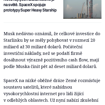
na světě. SpaceX spojuje
prototypy Super Heavy Starship
Musk nedávno oznámil, že celkové investice do
Starlinku by se měly pohybovat v rozmezí 20
miliard až 30 miliard dolarů. Počáteční
investiční náklady, než se podaří firmě
dosáhnout výrazně pozitivního cash flow, mají
podle Muska činit pět až deset miliard dolarů.
SpaceX na nízké oběžné dráze Země rozmísťuje
soustavu satelitů, které nabídnou
vysokorychlostní internet pro lidi žijící
v odlehlých oblastech. Už nyní nabízí zkušební