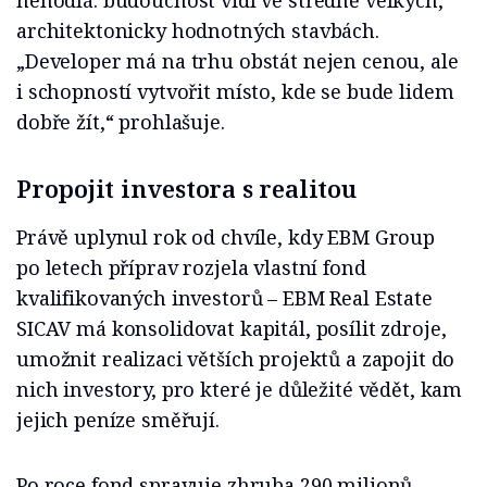
nehodlá: budoucnost vidí ve středně velkých,
architektonicky hodnotných stavbách.
„Developer má na trhu obstát nejen cenou, ale
i schopností vytvořit místo, kde se bude lidem
dobře žít,“ prohlašuje.
Propojit investora s realitou
Právě uplynul rok od chvíle, kdy EBM Group
po letech příprav rozjela vlastní fond
kvalifikovaných investorů – EBM Real Estate
SICAV má konsolidovat kapitál, posílit zdroje,
umožnit realizaci větších projektů a zapojit do
nich investory, pro které je důležité vědět, kam
jejich peníze směřují.
Po roce fond spravuje zhruba 290 milionů