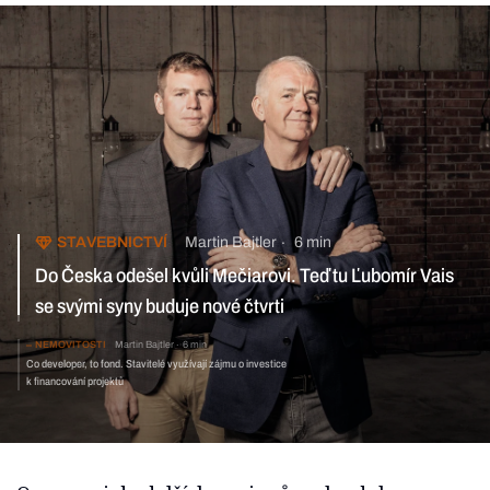
Martin Bajtler
6 min
STAVEBNICTVÍ
Do Česka odešel kvůli Mečiarovi. Teď tu Ľubomír Vais se svými
syny buduje nové čtvrti
NEMOVITOSTI
Martin Bajtler
6 min
Co developer, to fond. Stavitelé využívají zájmu
o investice k financování projektů