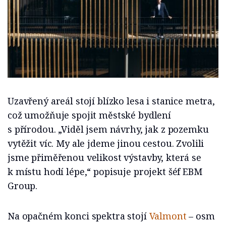
Uzavřený areál stojí blízko lesa i stanice metra,
což umožňuje spojit městské bydlení
s přírodou. „Viděl jsem návrhy, jak z pozemku
vytěžit víc. My ale jdeme jinou cestou. Zvolili
jsme přiměřenou velikost výstavby, která se
k místu hodí lépe,“ popisuje projekt šéf EBM
Group.
Na opačném konci spektra stojí
Valmont
– osm