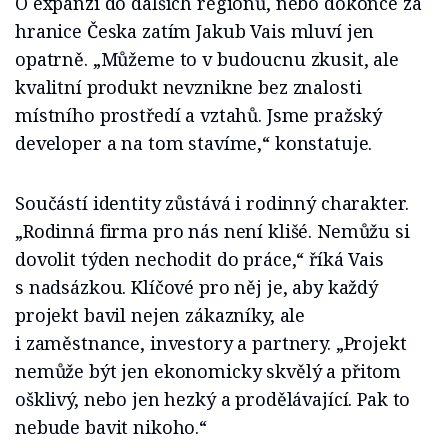
O expanzi do dalších regionů, nebo dokonce za
hranice Česka zatím Jakub Vais mluví jen
opatrně. „Můžeme to v budoucnu zkusit, ale
kvalitní produkt nevznikne bez znalosti
místního prostředí a vztahů. Jsme pražský
developer a na tom stavíme,“ konstatuje.
Součástí identity zůstává i rodinný charakter.
„Rodinná firma pro nás není klišé. Nemůžu si
dovolit týden nechodit do práce,“ říká Vais
s nadsázkou. Klíčové pro něj je, aby každý
projekt bavil nejen zákazníky, ale
i zaměstnance, investory a partnery. „Projekt
nemůže být jen ekonomicky skvělý a přitom
ošklivý, nebo jen hezký a prodělávající. Pak to
nebude bavit nikoho.“