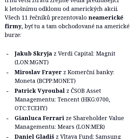
trhů větší ztrátu zřejmě vedla přednášející
k letošnímu odklonu od amerických akcií.
Všech 11 řečníků prezentovalo
neamerické
firmy
, byť tu a tam obchodované na americké
burze:
Jakub Skryja
z Verdi Capital: Magnit
(LON:MGNT)
Miroslav Frayer
z Komerční banky:
Moneta (BCPP:MONET)
Patrick Vyroubal
z ČSOB Asset
Managementu: Tencent (HKG:0700,
OTC:TCEHY)
Gianluca Ferrari
ze Shareholder Value
Managementu: Mears (LON:MER)
Daniel Gladiš
z Vltava Fund: Samsung