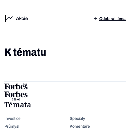
Akcie
Odebírat téma
K tématu
Témata
Investice
Speciály
Průmysl
Komentáře