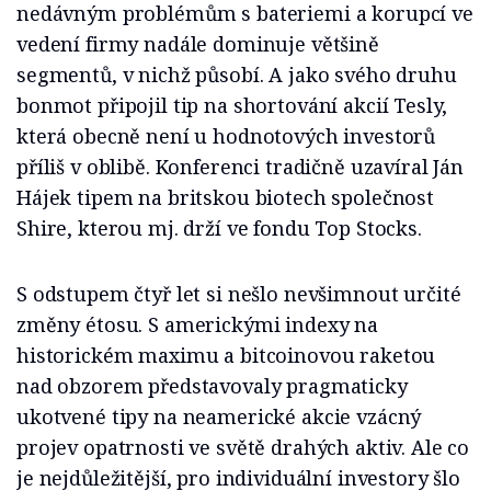
nedávným problémům s bateriemi a korupcí ve
vedení firmy nadále dominuje většině
segmentů, v nichž působí. A jako svého druhu
bonmot připojil tip na shortování akcií Tesly,
která obecně není u hodnotových investorů
příliš v oblibě. Konferenci tradičně uzavíral Ján
Hájek tipem na britskou biotech společnost
Shire, kterou mj. drží ve fondu Top Stocks.
S odstupem čtyř let si nešlo nevšimnout určité
změny étosu. S americkými indexy na
historickém maximu a bitcoinovou raketou
nad obzorem představovaly pragmaticky
ukotvené tipy na neamerické akcie vzácný
projev opatrnosti ve světě drahých aktiv. Ale co
je nejdůležitější, pro individuální investory šlo