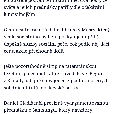
Pořadatelé pozvali tentokrát hned dva hosty ze
světa a jejich přednášky patřily dle očekávání
k nejsilnějším.
Gianluca Ferrari představil britský Mears, který
vedle sociálního bydlení poskytuje nepříliš
úspěšně služby sociální péče, což podle něj tlačí
cenu akcie přechodně dolů.
Ještě pozoruhodnější tip na tatarstánskou
těžební společnost Tatneft uvedl Pavel Begun
z Kanady, údajně coby jeden z podhodnocených
solidních titulů moskevské burzy.
Daniel Gladiš měl precizně vyargumentovanou
přednášku o Samsungu, který navzdory