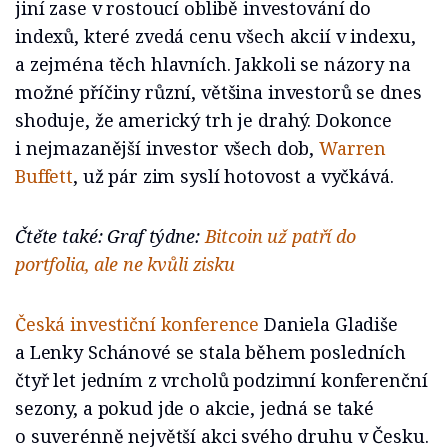
jiní zase v rostoucí oblibě investování do
indexů, které zvedá cenu všech akcií v indexu,
a zejména těch hlavních. Jakkoli se názory na
možné příčiny různí, většina investorů se dnes
shoduje, že americký trh je drahý. Dokonce
i nejmazanější investor všech dob,
Warren
Buffett
, už pár zim syslí hotovost a vyčkává.
Čtěte také: Graf týdne:
Bitcoin už patří do
portfolia, ale ne kvůli zisku
Česká investiční konference
Daniela Gladiše
a Lenky Schánové se stala během posledních
čtyř let jedním z vrcholů podzimní konferenční
sezony, a pokud jde o akcie, jedná se také
o suverénně největší akci svého druhu v Česku.