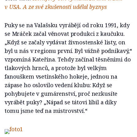
v USA. A ze své zkušenosti udělal byznys
Puky se na Valašsku vyrábějí od roku 1991, kdy
se Mráček začal věnovat produkci z kaučuku.
„Když se začaly vydávat živnostenské listy, on
byl u nás v regionu první. Byl vážně podnikavý,“
vzpomíná Kateřina. Tehdy začínal těsněními do
tlakových hrnců, a protože byl velkým
fanouškem vsetínského hokeje, jednou na
zápase ho oslovilo vedení klubu: Když se
pohybujete v gumárenství, proč nezkusíte
vyrábět puky? „Nápad se tátovi líbil a díky
tomu jsme teď na mistrovství.“