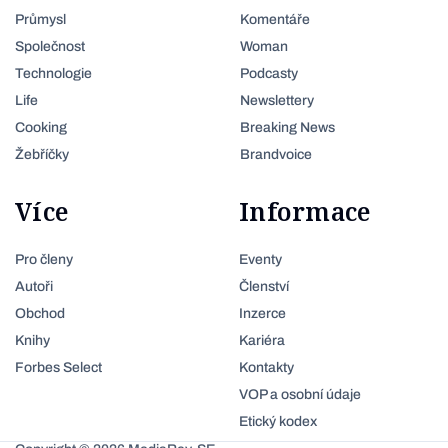
Průmysl
Komentáře
Společnost
Woman
Technologie
Podcasty
Life
Newslettery
Cooking
Breaking News
Žebříčky
Brandvoice
Více
Informace
Pro členy
Eventy
Autoři
Členství
Obchod
Inzerce
Knihy
Kariéra
Forbes Select
Kontakty
VOP a osobní údaje
Etický kodex