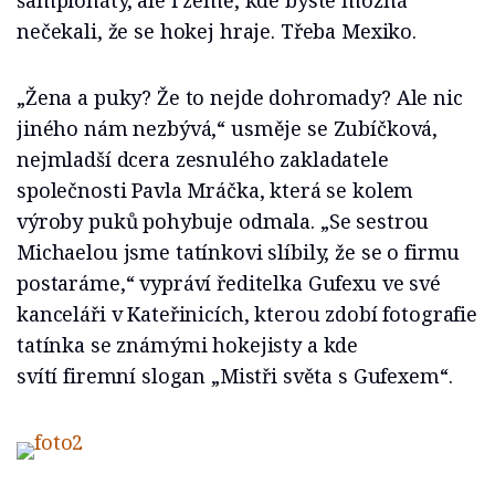
šampionáty, ale i země, kde byste možná
nečekali, že se hokej hraje. Třeba Mexiko.
„Žena a puky? Že to nejde dohromady? Ale nic
jiného nám nezbývá,“ usměje se Zubíčková,
nejmladší dcera zesnulého zakladatele
společnosti Pavla Mráčka, která se kolem
výroby puků pohybuje odmala. „Se sestrou
Michaelou jsme tatínkovi slíbily, že se o firmu
postaráme,“ vypráví ředitelka Gufexu ve své
kanceláři v Kateřinicích, kterou zdobí fotografie
tatínka se známými hokejisty a kde
svítí firemní slogan „Mistři světa s Gufexem“.