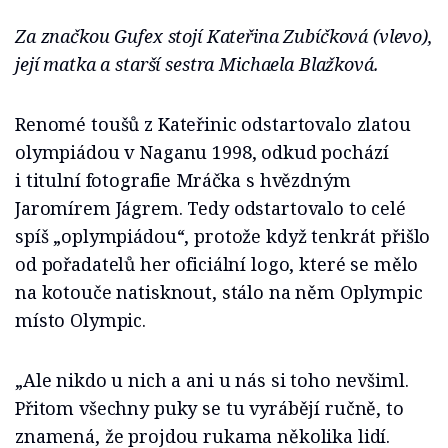
Za značkou Gufex stojí Kateřina Zubíčková (vlevo),
její matka a starší sestra Michaela Blažková.
Renomé toušů z Kateřinic odstartovalo zlatou
olympiádou v Naganu 1998, odkud pochází
i titulní fotografie Mráčka s hvězdným
Jaromírem Jágrem. Tedy odstartovalo to celé
spíš „oplympiádou“, protože když tenkrát přišlo
od pořadatelů her oficiální logo, které se mělo
na kotouče natisknout, stálo na něm Oplympic
místo Olympic.
„Ale nikdo u nich a ani u nás si toho nevšiml.
Přitom všechny puky se tu vyrábějí ručně, to
znamená, že projdou rukama několika lidí.