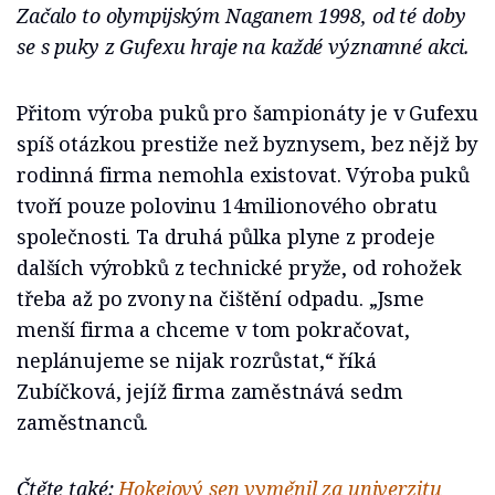
Začalo to olympijským Naganem 1998, od té doby
se s puky z Gufexu hraje na každé významné akci.
Přitom výroba puků pro šampionáty je v Gufexu
spíš otázkou prestiže než byznysem, bez nějž by
rodinná firma nemohla existovat. Výroba puků
tvoří pouze polovinu 14milionového obratu
společnosti. Ta druhá půlka plyne z prodeje
dalších výrobků z technické pryže, od rohožek
třeba až po zvony na čištění odpadu. „Jsme
menší firma a chceme v tom pokračovat,
neplánujeme se nijak rozrůstat,“ říká
Zubíčková, jejíž firma zaměstnává sedm
zaměstnanců.
Čtěte také:
Hokejový sen vyměnil za univerzitu