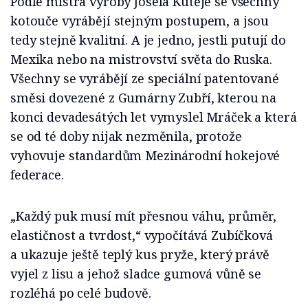
Podle mistra výroby Josefa Kutěje se všechny
kotouče vyrábějí stejným postupem, a jsou
tedy stejně kvalitní. A je jedno, jestli putují do
Mexika nebo na mistrovství světa do Ruska.
Všechny se vyrábějí ze speciální patentované
směsi dovezené z Gumárny Zubří, kterou na
konci devadesátých let vymyslel Mráček a která
se od té doby nijak nezměnila, protože
vyhovuje standardům Mezinárodní hokejové
federace.
„Každý puk musí mít přesnou váhu, průměr,
elastičnost a tvrdost,“ vypočítává Zubíčková
a ukazuje ještě teplý kus pryže, který právě
vyjel z lisu a jehož sladce gumová vůně se
rozléhá po celé budově.