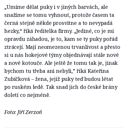
„Umíme dělat puky i v jiných barvách, ale
snažíme se tomu vyhnout, protože časem ta
černá stejně někde prosvitne a to nevypadá
hezky,“ říká ředitelka firmy. „Jediné, co je mi
opravdu záhadou, je to, kam se ty puky pořád
ztrácejí. Mají neomezenou trvanlivost a přesto
si u nás hokejové týmy objednávají stále nové
a nové kotouče. Ale ještě že tomu tak je, jinak
bychom tu třeba ani nebyli,” říká Kateřina
Zubíčková – žena, jejíž puky teď budou létat
po ruském ledě. Tak snad jich do české brány
doletí co nejméně.
Foto: Jiří Zerzoň