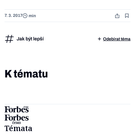
7. 3. 2017
min
Jak být lepší
Odebírat téma
K tématu
Témata