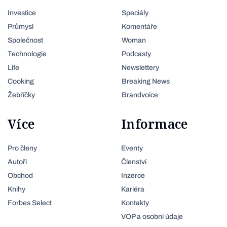
Investice
Speciály
Průmysl
Komentáře
Společnost
Woman
Technologie
Podcasty
Life
Newslettery
Cooking
Breaking News
Žebříčky
Brandvoice
Více
Informace
Pro členy
Eventy
Autoři
Členství
Obchod
Inzerce
Knihy
Kariéra
Forbes Select
Kontakty
VOP a osobní údaje