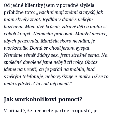
Od jedné klientky jsem v poradně slyšela
přibližně toto: „
Všichni moji známí si myslí, jak
mám skvělý život. Bydlím v domě s velkým
bazénem. Mám dvě krásné, zdravé děti a mohu si
cokoli koupit. Nemusím pracovat. Manžel nechce,
abych pracovala. Manžela skoro nevidím, je
workoholik. Domů se chodí jenom vyspat.
Nemáme téměř žádný sex. Jsem strašně sama. Na
společné dovolené jsme nebyli tři roky. Občas
jdeme na večeři, on je pořád na mobilu, buď
s někým telefonuje, nebo vyřizuje e-maily. Už se to
nedá vydržet. Chci od něj odejít.“
Jak workoholikovi pomoci?
V případě, že nechcete partnera opustit, je