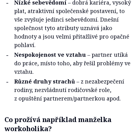
Nízké sebevědomí
– dobrá kariéra, vysoký
plat, atraktivní společenské postavení, to
vše zvyšuje jedinci sebevědomí.
D
nešní
společnost tyto atributy uznává jako
hodnoty a jsou velmi přitažlivé pro opačné
pohlaví.
Nespokojenost ve vztahu
– partner utíká
do práce, místo toho, aby řešil problémy ve
vztahu.
Různé druhy strachů
– z nezabezpečení
rodiny, nezvládnutí rodičovské role,
z opuštění partnerem/partnerkou apod.
Co prožívá například manželka
workoholika?