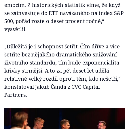
emocím. Z historických statistik víme, že když
se zainvestuje do ETF navázaného na index S&P
500, pořád roste o deset procent ročně,“
vysvětlil.
„Důležitá je i schopnost šetřit. Čím dříve a více
šetříte bez nějakého dramatického snižování
životního standardu, tím bude exponencialita
křivky strmější. A to za pět deset let udělá
relativně velký rozdíl oproti těm, kdo nešetří,“
konstatoval Jakub Čanda z CVC Capital
Partners.