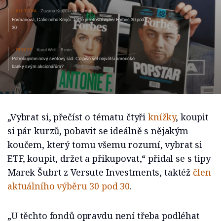
KULTURA
Zuzana Krajíčková
2 min
Formanová, Calin nebo Krejčí. Tohle je letošní výběr
Forbes 30 pod 30
PENÍZE
Karel Wolf
6 min
Potřebujeme nový světový řád. Co píše šéf největší americké
banky svým akcionářům?
„Vybrat si, přečíst o tématu čtyři
knížky
, koupit
si pár kurzů, pobavit se ideálně s nějakým
koučem, který tomu všemu rozumí, vybrat si
ETF, koupit, držet a přikupovat,“ přidal se s tipy
Marek Šubrt z Versute Investments, taktéž
člen
aktuálního výběru 30 pod 30
.
„U těchto fondů opravdu není třeba podléhat