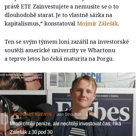
právě ETF. Zainvestujete a nemusíte se o to
dlouhodobě starat. Je to vlastně sázka na
kapitalismus,“ konstatoval
Mojmír Zálešák
.
Ten se svým týmem loni zazářil na investorské
soutěži americké univerzity ve Whartonu
a teprve letos ho čeká maturita na Porgu.
PODCAST BYZNYS
Jan Strouhal
2 min
Mladí chtějí peníze, ale nechtějí investovat čas, říká Zálešák z 30
pod 30