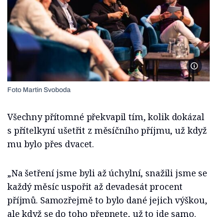
Foto Ma
Foto Martin Svoboda
Všechny přítomné překvapil tím, kolik dokázal
s přítelkyní ušetřit z měsíčního příjmu, už když
mu bylo přes dvacet.
„Na šetření jsme byli až úchylní, snažili jsme se
každý měsíc uspořit až devadesát procent
příjmů. Samozřejmě to bylo dané jejich výškou,
ale když se do toho přepnete, už to jde samo.