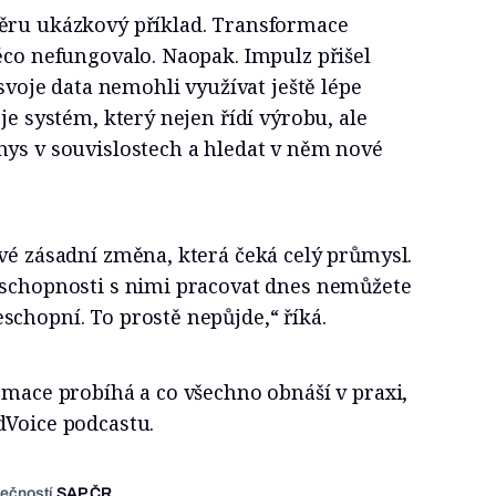
ěru ukázkový příklad. Transformace
ěco nefungovalo. Naopak. Impulz přišel
 svoje data nemohli využívat ještě lépe
je systém, který nejen řídí výrobu, ale
nys v souvislostech a hledat v něm nové
vé zásadní změna, která čeká celý průmysl.
 schopnosti s nimi pracovat dnes nemůžete
chopní. To prostě nepůjde,“ říká.
rmace probíhá a co všechno obnáší v praxi,
dVoice podcastu.
lečností
SAP ČR