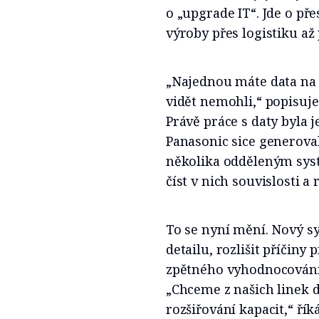
o „upgrade IT“. Jde o př
výroby přes logistiku 
„Najednou máte data na j
vidět nemohli,“ popisuje
Právě práce s daty byla
Panasonic sice generoval
několika odděleným syst
číst v nich souvislosti a
To se nyní mění. Nový 
detailu, rozlišit příčin
zpětného vyhodnocování 
„Chceme z našich linek 
rozšiřování kapacit,“ řík