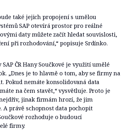
bude také jejich propojení s umělou
systémů SAP otevírá prostor pro reálné
novými daty můžete začít hledat souvislosti,
ení při rozhodování,“ popisuje Srdínko.
ky SAP ČR Hany Součkové je využití umělé
ok. „Dnes je to hlavně o tom, aby se firmy na
vit. Pokud nemáte konsolidovaná data
máte na čem stavět,“ vysvětluje. Proto je
 nejdřív, jinak firmám hrozí, že jim
e. A právě schopnost data pochopit
 Součkové rozhoduje o budoucí
lé firmy.