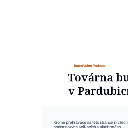
BrandVoice Podcast
Továrna bu
v Pardubic
Kromě přehrávače na této stránce si všech
podcastových aplikacích a platformách.