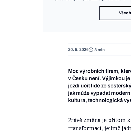
Všech
20. 5. 2026
3 min
Moc výrobních firem, kte
v Česku není. Výjimkou j
jezdí učit lidé ze sester
jak může vypadat moderní 
kultura, technologická v
Právě změna je přitom kl
transformací, jejímž jád