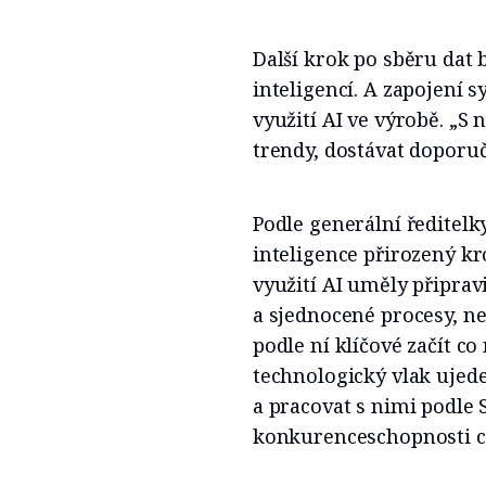
Další krok po sběru dat 
inteligencí. A zapojení 
využití AI ve výrobě. „S 
trendy, dostávat doporuč
Podle generální ředitel
inteligence přirozený kr
využití AI uměly připra
a sjednocené procesy, ne
podle ní klíčové začít co
technologický vlak ujed
a pracovat s nimi podle
konkurenceschopnosti ce