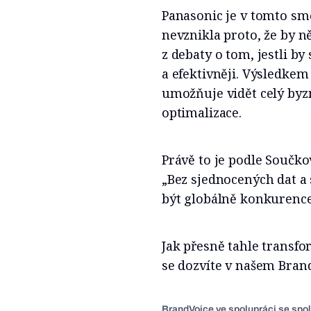
Panasonic je v tomto sm
nevznikla proto, že by n
z debaty o tom, jestli by
a efektivněji. Výsledkem 
umožňuje vidět celý byz
optimalizace.
Právě to je podle Součko
„Bez sjednocených dat a
být globálně konkurences
Jak přesně tahle transfo
se dozvíte v našem Bran
BrandVoice ve spolupráci se spo