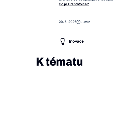
Co je BrandVoice?
20. 5. 2026
3 min
Inovace
K tématu