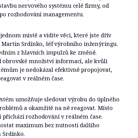
estavbu nervového systému celé firmy, od
až po rozhodování managementu.
ednom místě a vidíte věci, které jste dřív
 Martin Srdínko, šéf výrobního inženýringu.
 jedním z hlavních impulzů ke změně.
 obrovské množství informací, ale kvůli
émům je nedokázal efektivně propojovat,
 reagovat v reálném čase.
systém umožňuje sledovat výrobu do úplného
y problémů a okamžitě na ně reagovat. Místo
přichází rozhodování v reálném čase.
dostat maximum bez nutnosti dalšího
á Srdínko.