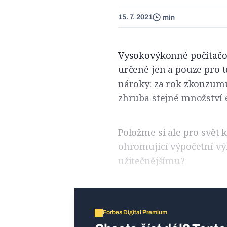
15. 7. 2021
min
Vysokovýkonné počítačov
určené jen a pouze pro t
nároky: za rok zkonzumu
zhruba stejné množství e
Položme si ale pro svět
ohromující výpočetní vý
užitečnějšímu?
Forbes Digital Premium