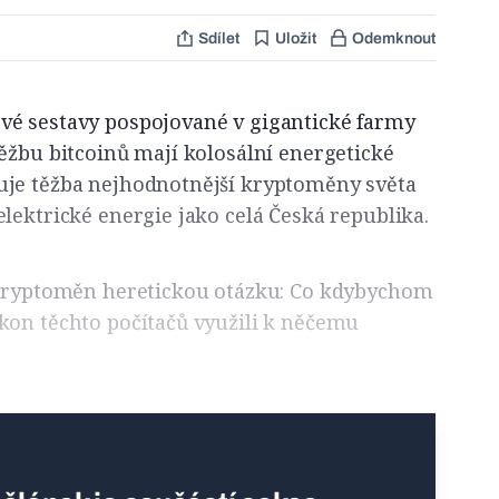
Sdílet
Uložit
Odemknout
é sestavy pospojované v gigantické farmy
ěžbu bitcoinů mají kolosální energetické
je těžba nejhodnotnější kryptoměny světa
lektrické energie jako celá Česká republika.
 kryptoměn heretickou otázku: Co kdybychom
kon těchto počítačů využili k něčemu