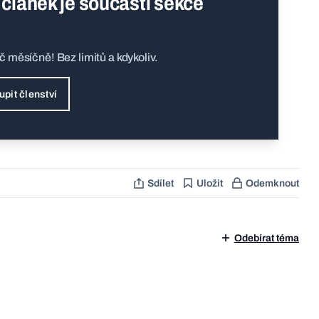
 článek je součástí sekce
Kč měsíčně! Bez limitů a kdykoliv.
upit členství
Sdílet
Uložit
Odemknout
Odebírat téma