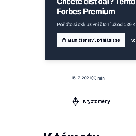
Chcete číst dál? Tento
Forbes Premium
Pořiďte si exkluzivní čtení už od 139 
Mám členství, přihlásit se
Ko
15. 7. 2021
min
Kryptoměny