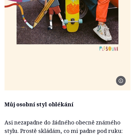
Foto Se
Můj osobní styl oblékání
Asi nezapadne do žádného obecně známého
stylu. Prostě skládám, co mi padne pod ruku: