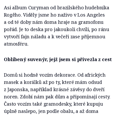
Asi album Curyman od brazilského hudebníka
Rogêho. Viděly jsme ho naživo v Los Angeles
a od té doby nám doma hraje na gramofonu
pořád. Je to deska pro jakoukoli chvíli, po ránu
vytvoří fajn náladu a k večeři zase příjemnou
atmosféru.
Oblíbený suvenýr, jejž jsem si přivezla z cest
Domů si hodně vozím dekorace. Od afrických
masek a korálků až po ty, které mám odsud
z Japonska, například krásné závěsy do dveří
noren. Zdobí nám pak dům a připomínají cesty.
Často vozím také gramodesky, které kupuju
úplně naslepo, jen podle obalu, a až doma