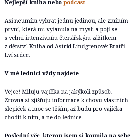
Nejlepší kniha nebo
podcast
Asi neumím vybrat jednu jedinou, ale zmíním
první, která mi vytanula na mysli a pojí se
s velmi intenzivním čtenářským zážitkem
z dětství. Kniha od Astrid Lindgrenové: Bratři
Lví srdce.
V mé lednici vždy najdete
Vejce! Miluju vajíčka na jakýkoli způsob.
Zrovna si zjišťuju informace k chovu vlastních
slepiček a moc se těším, až budu pro vajíčka
chodit k nim, a ne do lednice.
Poslední věc, kterou jsem si koupila na sebe