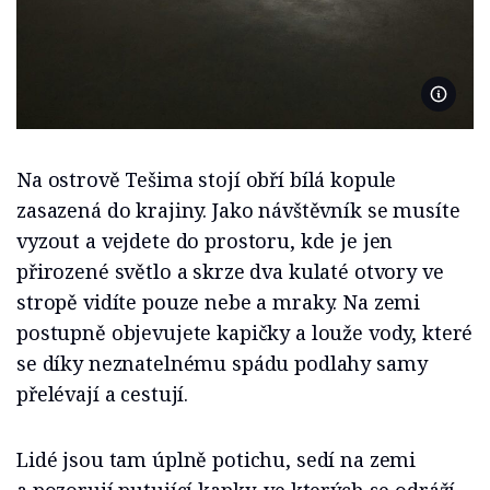
Foto De
Na ostrově Tešima stojí obří bílá kopule
zasazená do krajiny. Jako návštěvník se musíte
vyzout a vejdete do prostoru, kde je jen
přirozené světlo a skrze dva kulaté otvory ve
stropě vidíte pouze nebe a mraky. Na zemi
postupně objevujete kapičky a louže vody, které
se díky neznatelnému spádu podlahy samy
přelévají a cestují.
Lidé jsou tam úplně potichu, sedí na zemi