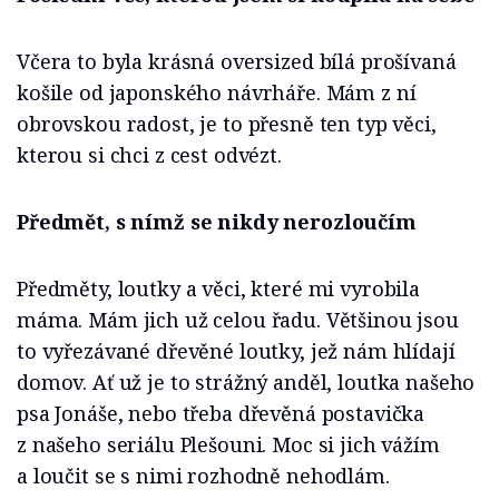
Včera to byla krásná oversized bílá prošívaná
košile od japonského návrháře. Mám z ní
obrovskou radost, je to přesně ten typ věci,
kterou si chci z cest odvézt.
Předmět, s nímž se nikdy nerozloučím
Předměty, loutky a věci, které mi vyrobila
máma. Mám jich už celou řadu. Většinou jsou
to vyřezávané dřevěné loutky, jež nám hlídají
domov. Ať už je to strážný anděl, loutka našeho
psa Jonáše, nebo třeba dřevěná postavička
z našeho seriálu Plešouni. Moc si jich vážím
a loučit se s nimi rozhodně nehodlám.