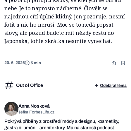
a pozorují putující kapky, ve kterých se odráží
nebe. Je to naprosto nádherné. Člověk se
najednou cítí úplně klidný, jen pozoruje, nesmí
fotit a nic ho neruší. Moc se to nedá popsat
slovy, ale pokud budete mít někdy cestu do
Japonska, tohle zkrátka nesmíte vynechat.
20. 6. 2026
5 min
Out of Office
Odebírat téma
Anna Nosková
šéfka ForbesLife.cz
Pokrývá příběhy z prostředí módy a designu, kosmetiky,
gastra či umění i architektury. Má na starosti podcast