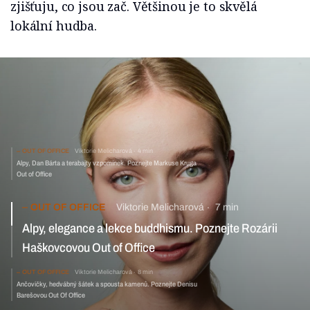
zjišťuju, co jsou zač. Většinou je to skvělá
lokální hudba.
OUT OF OFFICE
Viktorie Melicharová
4 min
Alpy, Dan Bárta a terabajty vzpomínek. Poznejte Markuse Kruga
Out of Office
OUT OF OFFICE
Viktorie Melicharová
7 min
Alpy, elegance a lekce buddhismu. Poznejte Rozárii
Haškovcovou Out of Office
OUT OF OFFICE
Viktorie Melicharová
8 min
Ančovičky, hedvábný šátek a spousta kamenů. Poznejte Denisu
Barešovou Out Of Office