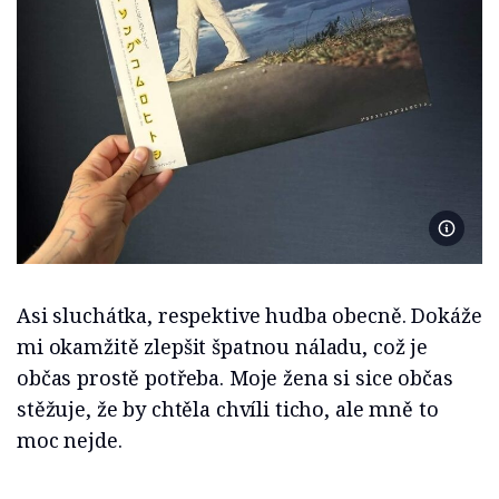
Foto Se
Asi sluchátka, respektive hudba obecně. Dokáže
mi okamžitě zlepšit špatnou náladu, což je
občas prostě potřeba. Moje žena si sice občas
stěžuje, že by chtěla chvíli ticho, ale mně to
moc nejde.