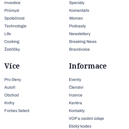
Investice
Speciály
Průmysl
Komentáře
Společnost
Woman
Technologie
Podcasty
Life
Newslettery
Cooking
Breaking News
Žebříčky
Brandvoice
Více
Informace
Pro členy
Eventy
Autoři
Členství
Obchod
Inzerce
Knihy
Kariéra
Forbes Select
Kontakty
VOP a osobní údaje
Etický kodex