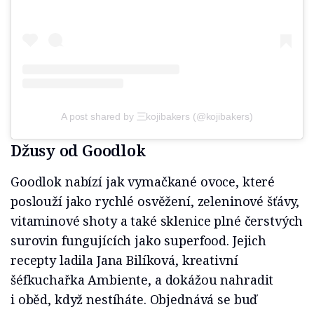
A post shared by 三kojibakers (@kojibakers)
Džusy od Goodlok
Goodlok nabízí jak vymačkané ovoce, které
poslouží jako rychlé osvěžení, zeleninové šťávy,
vitaminové shoty a také sklenice plné čerstvých
surovin fungujících jako superfood. Jejich
recepty ladila Jana Bilíková, kreativní
šéfkuchařka Ambiente, a dokážou nahradit
i oběd, když nestíháte. Objednává se buď