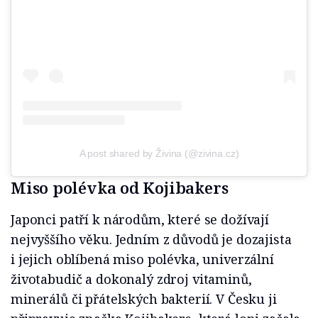
A post shared by Živina (@zivina.cz)
Miso polévka od Kojibakers
Japonci patří k národům, které se dožívají
nejvyššího věku. Jedním z důvodů je dozajista
i jejich oblíbená miso polévka, univerzální
životabudič a dokonalý zdroj vitaminů,
minerálů či přátelských bakterií. V Česku ji