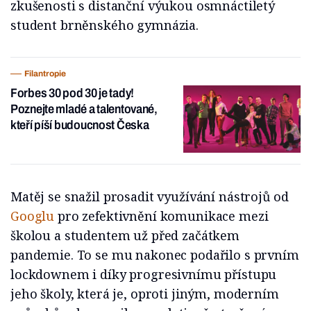
zkušenosti s distanční výukou osmnáctiletý
student brněnského gymnázia.
Filantropie
Forbes 30 pod 30 je tady!
Poznejte mladé a talentované,
kteří píší budoucnost Česka
Matěj se snažil prosadit využívání nástrojů od
Googlu
pro zefektivnění komunikace mezi
školou a studentem už před začátkem
pandemie. To se mu nakonec podařilo s prvním
lockdownem i díky progresivnímu přístupu
jeho školy, která je, oproti jiným, moderním