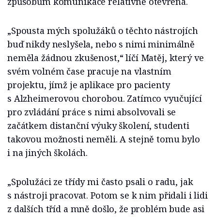
způsobům komunikace relativně otevřená.
„Spousta mých spolužáků o těchto nástrojích
buď nikdy neslyšela, nebo s nimi minimálně
neměla žádnou zkušenost,“ líčí Matěj, který ve
svém volném čase pracuje na vlastním
projektu, jímž je aplikace pro pacienty
s Alzheimerovou chorobou. Zatímco vyučující
pro zvládání práce s nimi absolvovali se
začátkem distanční výuky školení, studenti
takovou možnosti neměli. A stejně tomu bylo
i na jiných školách.
„Spolužáci ze třídy mi často psali o radu, jak
s nástroji pracovat. Potom se k nim přidali i lidi
z dalších tříd a mně došlo, že problém bude asi