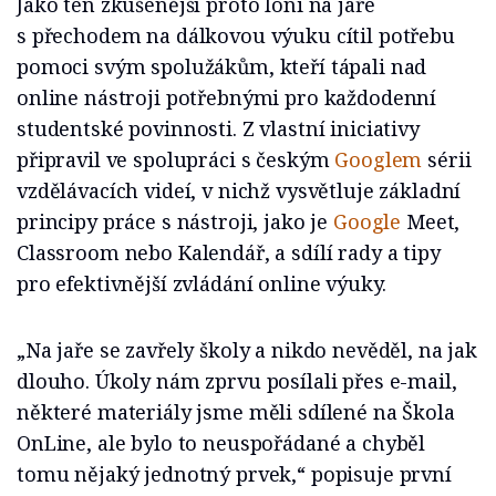
Jako ten zkušenější proto loni na jaře
s přechodem na dálkovou výuku cítil potřebu
pomoci svým spolužákům, kteří tápali nad
online nástroji potřebnými pro každodenní
studentské povinnosti. Z vlastní iniciativy
připravil ve spolupráci s českým
Googlem
sérii
vzdělávacích videí, v nichž vysvětluje základní
principy práce s nástroji, jako je
Google
Meet,
Classroom nebo Kalendář, a sdílí rady a tipy
pro efektivnější zvládání online výuky.
„Na jaře se zavřely školy a nikdo nevěděl, na jak
dlouho. Úkoly nám zprvu posílali přes e-mail,
některé materiály jsme měli sdílené na Škola
OnLine, ale bylo to neuspořádané a chyběl
tomu nějaký jednotný prvek,“ popisuje první