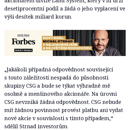
akcionářem divize Land System, který v ní drží
desetiprocentní podíl a žádá o jeho vyplacení ve
výši desítek miliard korun.
„Jakákoli případná odpovědnost související
s touto záležitostí nespadá do působnosti
skupiny CSG a bude se týkat výhradně mě
osobně a menšinového akcionáře. Na úrovni
CSG nevzniká žádná odpovědnost. CSG nebude
mít žádnou povinnost provést platbu ani vydat
nové akcie v souvislosti s tímto případem,“
sdělil Strnad investorům.