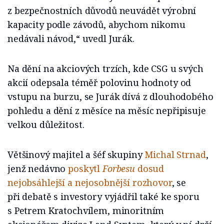
z bezpečnostních důvodů neuvádět výrobní
kapacity podle závodů, abychom nikomu
nedávali návod,“ uvedl Jurák.
Na dění na akciových trzích, kde CSG u svých
akcií odepsala téměř polovinu hodnoty od
vstupu na burzu, se Jurák dívá z dlouhodobého
pohledu a dění z měsíce na měsíc nepřipisuje
velkou důležitost.
Většinový majitel a šéf skupiny
Michal Strnad
,
jenž nedávno
poskytl
Forbesu
dosud
nejobsáhlejší a nejosobnější rozhovor
, se
při debatě s investory vyjádřil také ke sporu
s Petrem Kratochvílem, minoritním