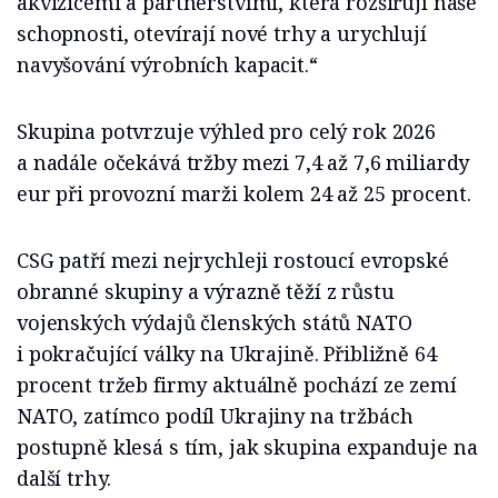
akvizicemi a partnerstvími, která rozšiřují naše
schopnosti, otevírají nové trhy a urychlují
navyšování výrobních kapacit.“
Skupina potvrzuje výhled pro celý rok 2026
a nadále očekává tržby mezi 7,4 až 7,6 miliardy
eur při provozní marži kolem 24 až 25 procent.
CSG patří mezi nejrychleji rostoucí evropské
obranné skupiny a výrazně těží z růstu
vojenských výdajů členských států NATO
i pokračující války na Ukrajině. Přibližně 64
procent tržeb firmy aktuálně pochází ze zemí
NATO, zatímco podíl Ukrajiny na tržbách
postupně klesá s tím, jak skupina expanduje na
další trhy.