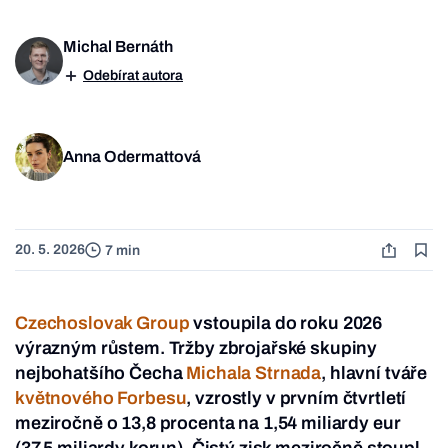
Michal Bernáth
Odebírat autora
Anna Odermattová
20. 5. 2026
7 min
Czechoslovak Group
vstoupila do roku 2026
výrazným růstem. Tržby zbrojařské skupiny
nejbohatšího Čecha
Michala Strnada
, hlavní tváře
květnového
Forbesu
, vzrostly v prvním čtvrtletí
meziročně o 13,8 procenta na 1,54 miliardy eur