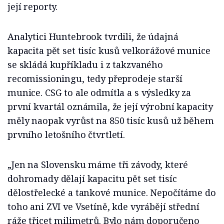
její reporty.
Analytici Huntebrook tvrdili, že údajná
kapacita pět set tisíc kusů velkorážové munice
se skládá kupříkladu i z takzvaného
recomissioningu, tedy přeprodeje starší
munice. CSG to ale odmítla a s výsledky za
první kvartál oznámila, že její výrobní kapacity
měly naopak vyrůst na 850 tisíc kusů už během
prvního letošního čtvrtletí.
„Jen na Slovensku máme tři závody, které
dohromady dělají kapacitu pět set tisíc
dělostřelecké a tankové munice. Nepočítáme do
toho ani ZVI ve Vsetíně, kde vyrábějí střední
ráže třicet milimetrů. Bylo nám doporučeno