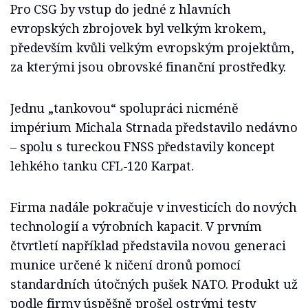
Pro CSG by vstup do jedné z hlavních
evropských zbrojovek byl velkým krokem,
především kvůli velkým evropským projektům,
za kterými jsou obrovské finanční prostředky.
Jednu „tankovou“ spolupráci nicméně
impérium Michala Strnada představilo nedávno
– spolu s tureckou FNSS představily koncept
lehkého tanku CFL-120 Karpat.
Firma nadále pokračuje v investicích do nových
technologií a výrobních kapacit. V prvním
čtvrtletí například představila novou generaci
munice určené k ničení dronů pomocí
standardních útočných pušek NATO. Produkt už
podle firmy úspěšně prošel ostrými testy