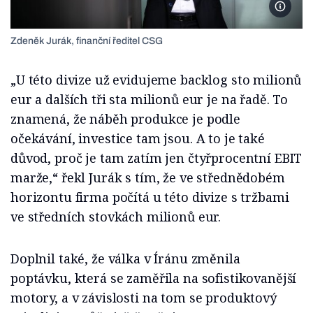
Foto C
Zdeněk Jurák, finanční ředitel CSG
„U této divize už evidujeme backlog sto milionů
eur a dalších tři sta milionů eur je na řadě. To
znamená, že náběh produkce je podle
očekávání, investice tam jsou. A to je také
důvod, proč je tam zatím jen čtyřprocentní EBIT
marže,“ řekl Jurák s tím, že ve střednědobém
horizontu firma počítá u této divize s tržbami
ve středních stovkách milionů eur.
Doplnil také, že válka v Íránu změnila
poptávku, která se zaměřila na sofistikovanější
motory, a v závislosti na tom se produktový