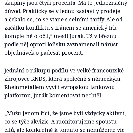
skupiny jsou čtyři procenta. Má to jednoznačný
důvod. Prakticky se v lednu zastavily prodeje
a čekalo se, co se stane s celními tarify. Ale od
začátku konfliktu s Íránem se americký trh
kompletně otočil,“ uvedl Jurák. Už v březnu
podle něj oproti loňsku zaznamenali nárůst
objednávek o padesát procent.
Jednání o nákupu podílu ve velké francouzské
zbrojovce KNDS, která společně s německým
Rheinmetallem vyvíjí evropskou tankovou
platformu, Jurák komentovat nechtěl.
„Můžu jenom říct, že jsme byli vždycky aktivní,
co se týče akvizic. A monitorujeme spoustu
cílů, ale konkrétně k tomuto se nemůžeme víc