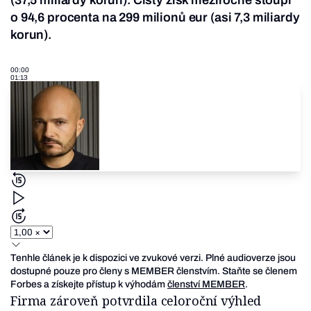
(37,5 miliardy korun). Čistý zisk meziročně stoupl
o 94,6 procenta na 299 milionů eur (asi 7,3 miliardy
korun).
00:00
01:13
Tenhle článek je k dispozici ve zvukové verzi. Plné audioverze jsou
dostupné pouze pro členy s MEMBER členstvím. Staňte se členem
Forbes a získejte přístup k výhodám
členství MEMBER
.
Firma zároveň potvrdila celoroční výhled