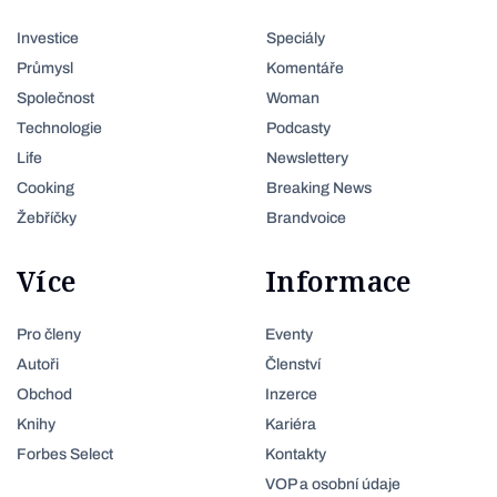
Investice
Speciály
Průmysl
Komentáře
Společnost
Woman
Technologie
Podcasty
Life
Newslettery
Cooking
Breaking News
Žebříčky
Brandvoice
Více
Informace
Pro členy
Eventy
Autoři
Členství
Obchod
Inzerce
Knihy
Kariéra
Forbes Select
Kontakty
VOP a osobní údaje