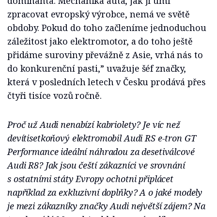
dominanta. Mechanika auta, jak ji umí
zpracovat evropský výrobce, nemá ve světě
obdoby. Pokud do toho začleníme jednoduchou
záležitost jako elektromotor, a do toho ještě
přidáme suroviny převážně z Asie, vrhá nás to
do konkurenční pasti,” uvažuje šéf značky,
která v posledních letech v Česku prodává přes
čtyři tisíce vozů ročně.
Proč už Audi nenabízí kabriolety? Je víc než
devítisetkoňový elektromobil Audi RS e-tron GT
Performance ideální náhradou za desetiválcové
Audi R8? Jak jsou čeští zákazníci ve srovnání
s ostatními státy Evropy ochotni připlácet
například za exkluzivní doplňky? A o jaké modely
je mezi zákazníky značky Audi největší zájem? Na