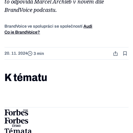
to odpovídá Marcel Archleb v novém díle
BrandVoice podcastu.
BrandVoice ve spolupráci se společností
Audi
Co je BrandVoice?
20. 11. 2024
3 min
K tématu
Témata