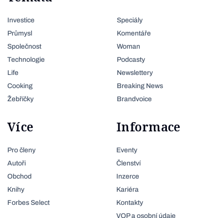
Investice
Speciály
Průmysl
Komentáře
Společnost
Woman
Technologie
Podcasty
Life
Newslettery
Cooking
Breaking News
Žebříčky
Brandvoice
Více
Informace
Pro členy
Eventy
Autoři
Členství
Obchod
Inzerce
Knihy
Kariéra
Forbes Select
Kontakty
VOP a osobní údaje