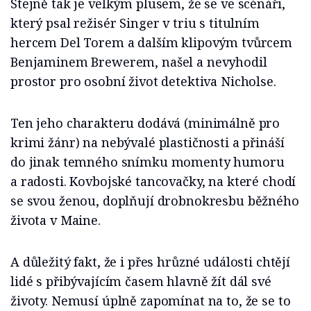
Stejně tak je velkým plusem, že se ve scénáři,
který psal režisér Singer v triu s titulním
hercem Del Torem a dalším klipovým tvůrcem
Benjaminem Brewerem, našel a nevyhodil
prostor pro osobní život detektiva Nicholse.
Ten jeho charakteru dodává (minimálně pro
krimi žánr) na nebývalé plastičnosti a přináší
do jinak temného snímku momenty humoru
a radosti. Kovbojské tancovačky, na které chodí
se svou ženou, doplňují drobnokresbu běžného
života v Maine.
A důležitý fakt, že i přes hrůzné události chtějí
lidé s přibývajícím časem hlavně žít dál své
životy. Nemusí úplně zapomínat na to, že se to