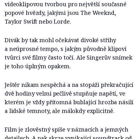
videoklipovou tvorbou pro největší současné
popové hvězdy, jakými jsou The Weeknd,
Taylor Swift nebo Lorde.
Divák by tak mohl očekávat divoké střihy
a neúprosné tempo, s jakým původně klipoví
tvůrci své filmy často točí. Ale Singerův snímek
je toho úplným opakem.
Ještěr nikam nespěchá a na stopáži překračující
dvě hodiny velmi pečlivě stupňuje napětí, ve
kterém je vždy přítomná bublající hrozba násilí
a lidské temnoty, ale málokdy explicitně.
Film je zlověstný spíše v náznacích a jemných
detailech. A pak skrze vynikající soundtrack od