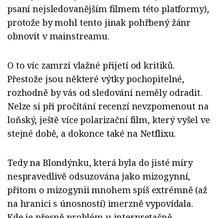
psaní nejsledovanějším filmem této platformy),
protože by mohl tento jinak pohřbený žánr
obnovit v mainstreamu.
O to víc zamrzí vlažné přijetí od kritiků.
Přestože jsou některé výtky pochopitelné,
rozhodně by vás od sledování neměly odradit.
Nelze si při pročítání recenzí nevzpomenout na
loňský, ještě více polarizační film, který vyšel ve
stejné době, a dokonce také na Netflixu.
Tedy na Blondýnku, která byla do jisté míry
nespravedlivě odsuzována jako mizogynní,
přitom o mizogynii mnohem spíš extrémně (až
na hranici s únosností) imerzně vypovídala.
Kde je přesně problém u interpretačně