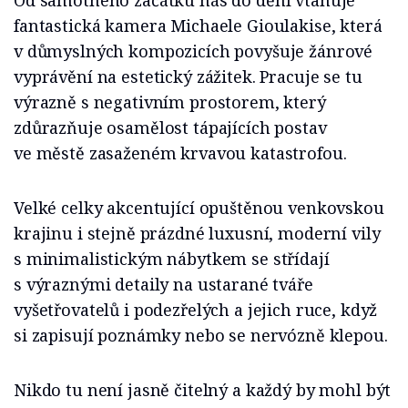
Od samotného začátku nás do dění vtahuje
fantastická kamera Michaele Gioulakise, která
v důmyslných kompozicích povyšuje žánrové
vyprávění na estetický zážitek. Pracuje se tu
výrazně s negativním prostorem, který
zdůrazňuje osamělost tápajících postav
ve městě zasaženém krvavou katastrofou.
Velké celky akcentující opuštěnou venkovskou
krajinu i stejně prázdné luxusní, moderní vily
s minimalistickým nábytkem se střídají
s výraznými detaily na ustarané tváře
vyšetřovatelů i podezřelých a jejich ruce, když
si zapisují poznámky nebo se nervózně klepou.
Nikdo tu není jasně čitelný a každý by mohl být