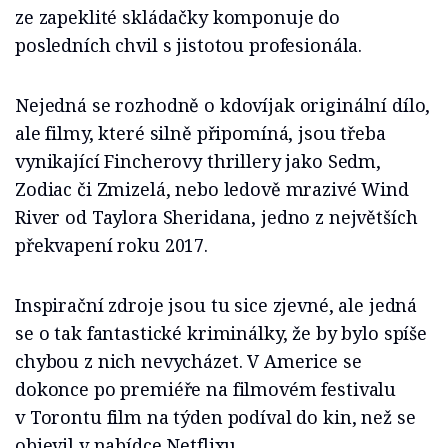
ze zapeklité skládačky komponuje do
posledních chvil s jistotou profesionála.
Nejedná se rozhodně o kdovíjak originální dílo,
ale filmy, které silně připomíná, jsou třeba
vynikající Fincherovy thrillery jako Sedm,
Zodiac či Zmizelá, nebo ledově mrazivé Wind
River od Taylora Sheridana, jedno z největších
překvapení roku 2017.
Inspirační zdroje jsou tu sice zjevné, ale jedná
se o tak fantastické kriminálky, že by bylo spíše
chybou z nich nevycházet. V Americe se
dokonce po premiéře na filmovém festivalu
v Torontu film na týden podíval do kin, než se
objevil v nabídce Netflixu.