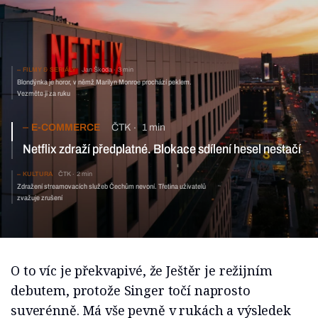
FILMY & SERIÁLY
Jan Škoda
3 min
Blondýnka je horor, v němž Marilyn Monroe prochází peklem.
Vezměte ji za ruku
E-COMMERCE
ČTK
1 min
Netflix zdraží předplatné. Blokace sdílení hesel nestačí
KULTURA
ČTK
2 min
Zdražení streamovacích služeb Čechům nevoní. Třetina uživatelů
zvažuje zrušení
O to víc je překvapivé, že Ještěr je režijním
debutem, protože Singer točí naprosto
suverénně. Má vše pevně v rukách a výsledek