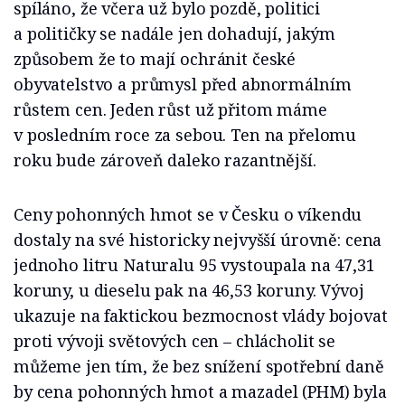
spíláno, že včera už bylo pozdě, politici
a političky se nadále jen dohadují, jakým
způsobem že to mají ochránit české
obyvatelstvo a průmysl před abnormálním
růstem cen. Jeden růst už přitom máme
v posledním roce za sebou. Ten na přelomu
roku bude zároveň daleko razantnější.
Ceny pohonných hmot se v Česku o víkendu
dostaly na své historicky nejvyšší úrovně: cena
jednoho litru Naturalu 95 vystoupala na 47,31
koruny, u dieselu pak na 46,53 koruny. Vývoj
ukazuje na faktickou bezmocnost vlády bojovat
proti vývoji světových cen – chlácholit se
můžeme jen tím, že bez snížení spotřební daně
by cena pohonných hmot a mazadel (PHM) byla