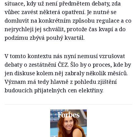
situace, kdy už není předmětem debaty, zda
vůbec zavést některá opatření. Je nutné se
domluvit na konkrétním způsobu regulace a co
nejrychleji jej schválit, protože čas kvapí a do
podzimu zbývá pouhý kvartál.
V tomto kontextu nás nyní nemusí vzrušovat
debaty o zestátnění ČEZ. Šlo by o proces, kde by
jen diskuse kolem něj zabraly několik měsíců.
Význam má tedy hlavně z pohledu zjištění
budoucích přijatelných cen elektřiny.