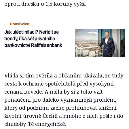
oproti dnešku o 1,5 koruny vyšší.
BrandVoice
Jak utéct inflaci? Neřídit se
trendy, říká šéf privátního
bankovnictví Raiffeisenbank
Vláda si tím ověřila a občanům ukázala, že tudy
cesta k ochraně spotřebitelů před vysokými
cenami nevede. A měla by si z toho vzít
ponaučení pro daleko významnější problém,
který od podzimu začne prohlubovat snížení
životní úrovně Čechů a mnoho z nich pošle i do
chudoby. Té energetické.