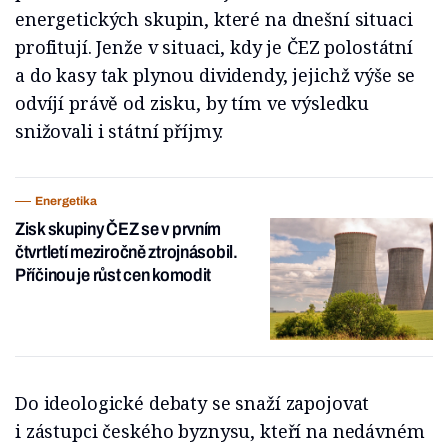
energetických skupin, které na dnešní situaci
profitují. Jenže v situaci, kdy je ČEZ polostátní
a do kasy tak plynou dividendy, jejichž výše se
odvíjí právě od zisku, by tím ve výsledku
snižovali i státní příjmy.
Energetika
Zisk skupiny ČEZ se v prvním
čtvrtletí meziročně ztrojnásobil.
Příčinou je růst cen komodit
Do ideologické debaty se snaží zapojovat
i zástupci českého byznysu, kteří na nedávném