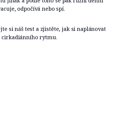
chu jinak a podle toho se pak různí denní
acuje, odpočívá nebo spí.
te si náš test a zjistěte, jak si naplánovat
 cirkadiánního rytmu.