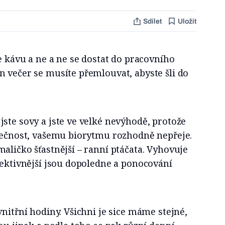
Sdílet
Uložit
te kávu a ne a ne se dostat do pracovního
 večer se musíte přemlouvat, abyste šli do
ste sovy a jste ve velké nevýhodě, protože
olečnost, vašemu biorytmu rozhodně nepřeje.
aličko šťastnější – ranní ptáčata. Vyhovuje
fektivnější jsou dopoledne a ponocování
vnitřní hodiny. Všichni je sice máme stejné,