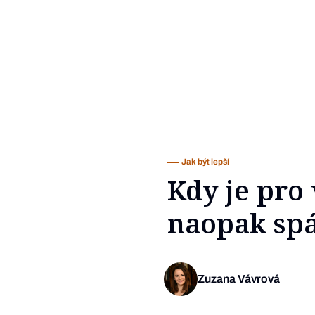
Jak být lepší
Kdy je pro 
naopak spá
Zuzana Vávrová