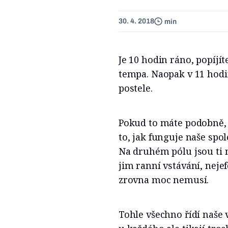
30. 4. 2018
min
Je 10 hodin ráno, popíjí
tempa. Naopak v 11 hodin
postele.
Pokud to máte podobně, j
to, jak funguje naše sp
Na druhém pólu jsou ti m
jim ranní vstávání, neje
zrovna moc nemusí.
Tohle všechno řídí naše 