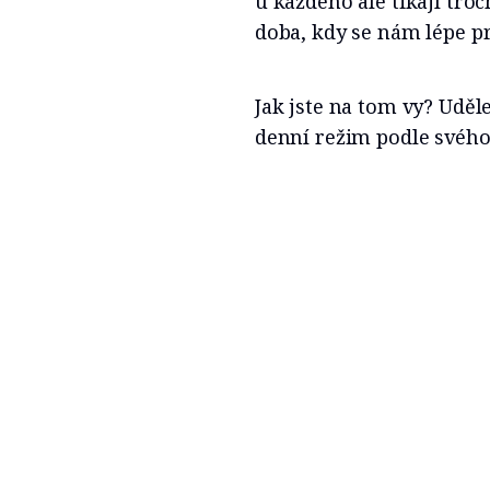
u každého ale tikají tro
doba, kdy se nám lépe pr
Jak jste na tom vy? Udělej
denní režim podle svého