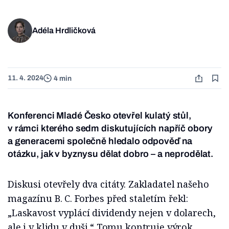
Adéla Hrdličková
11. 4. 2024
4 min
Konferenci Mladé Česko otevřel kulatý stůl,
v rámci kterého sedm diskutujících napříč obory
a generacemi společně hledalo odpověď na
otázku, jak v byznysu dělat dobro – a neprodělat.
Diskusi otevřely dva citáty. Zakladatel našeho
magazínu B. C. Forbes před staletím řekl:
„Laskavost vyplácí dividendy nejen v dolarech,
ale i v klidu v duši.“ Tomu kontruje výrok