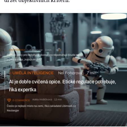
držet objektivních kritérií.
EKONOMIKA
Lukáš Grygar
3 min
Daňové úlevy pro nejbohatší ekonomice nepomáhají. Studie rozbíjí
mýtus o zisku „kapajícím dolů“
UMĚLÁ INTELIGENCE
Nel Foberová
7 min
AI je dobře cvičená opice. Etické regulace potřebuje,
říká expertka
Adéla Hrdličková
12 min
E-COMMERCE
Česko je nejlepší místo na zemi, říká zakladatel Líbímseti.cz
Neuberger