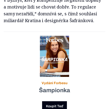
v byznys, který kompenzuje negativní dopady
a motivuje lidi se chovat dobře. To regulace
samy nezařídí,“ domnívá se, s čímž souhlasí
miliardář Kratina i designérka Šafránková.
Vydání Forbesu
Šampionka
Koupit Teď