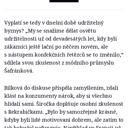
Vyplatí se tedy v dnešní době udržitelný
byznys? „My se snažíme dělat osvětu
udržitelnosti už od devadesátých let, kdy byli
zákazníci ještě lační po něčem novém, ale
s nástupem konfekčních řetězců se to změnilo,“
sdílela svou zkušenost z módního průmyslu
Šafránková.
Bílková do diskuse přispěla zamyšlením, zdali
klást na konzumenty nárok, aby si všechno
hlídali sami. Širočka doplňuje osobní zkušenost
s Rekrabičkami. „Bylo by samozřejmě krásné,
kdyby byli lidé motivovaní dobrem, ale zatím to
tak bohužel nefunguje. Například ve Francii už