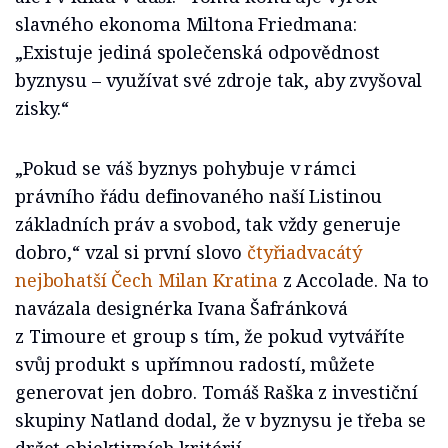
slavného ekonoma Miltona Friedmana:
„Existuje jediná společenská odpovědnost
byznysu – využívat své zdroje tak, aby zvyšoval
zisky.“
„Pokud se váš byznys pohybuje v rámci
právního řádu definovaného naší Listinou
základních práv a svobod, tak vždy generuje
dobro,“ vzal si první slovo
čtyřiadvacátý
nejbohatší Čech
Milan Kratina
z Accolade. Na to
navázala designérka Ivana Šafránková
z Timoure et group s tím, že pokud vytváříte
svůj produkt s upřímnou radostí, můžete
generovat jen dobro. Tomáš Raška z investiční
skupiny Natland dodal, že v byznysu je třeba se