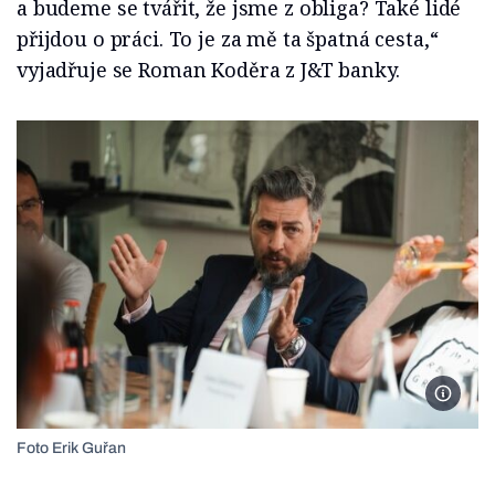
a budeme se tvářit, že jsme z obliga? Také lidé
přijdou o práci. To je za mě ta špatná cesta,“
vyjadřuje se Roman Koděra z J&T banky.
Foto Er
Foto Erik Guřan